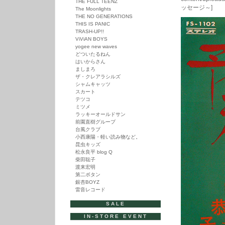
THE FULL TEENZ
ッセージ～]
The Moonlights
THE NO GENERATIONS
THIS IS PANIC
TRASH-UP!!
ViViAN BOYS
yogee new waves
どついたるねん
はいからさん
ましまろ
ザ・クレアラシルズ
シャムキャッツ
スカート
テツコ
ミツメ
ラッキーオールドサン
前園直樹グループ
台風クラブ
小西康陽・軽い読み物など。
昆虫キッズ
松永良平 blog Q
柴田聡子
渡来宏明
第二ボタン
銀杏BOYZ
雷音レコード
SALE
IN-STORE EVENT