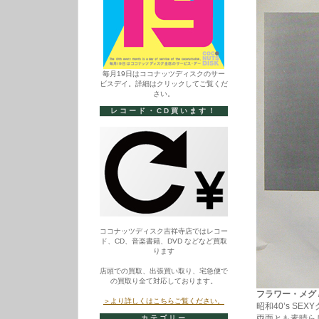
毎月19日はココナッツディスクのサー
ビスデイ。詳細はクリックしてご覧くだ
さい。
レコード・CD買います！
ココナッツディスク吉祥寺店ではレコー
ド、CD、音楽書籍、DVD などなど買取
ります
店頭での買取、出張買い取り、宅急便で
の買取り全て対応しております。
フラワー・メグ / 
＞より詳しくはこちらご覧ください。
昭和40’s S
両面とも素晴ら
カテゴリー