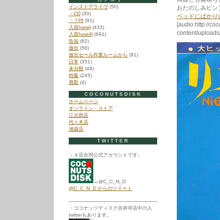
インストアライヴ
(50)
おたのしみピン
・CD
(30)
ベッドにばかり
・７吋
(91)
[audio:http://co
入荷[new]
(433)
content/uploa
入荷[used]
(691)
告知
(82)
放出
(56)
放出セール作業ルームから
(91)
日常
(351)
未分類
(48)
特集
(245)
買取
(4)
COCONUTSDISK
ホームページ
オンライン・ストア
江古田店
代々木店
池袋店
TWITTER
・４店合同公式アカウントです。
→@C_C_N_D
@C_C_N_D からのツイート
・ココナッツディスク吉祥寺店中の人
twitterもあります。