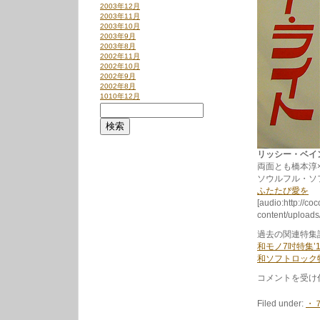
2003年12月
2003年11月
2003年10月
2003年9月
2003年8月
2002年11月
2002年10月
2002年9月
2002年8月
1010年12月
リッシー・ベイン /
両面とも橋本淳
ソウルフル・ソ
ふたたび愛を
[audio:http://co
content/uploa
過去の関連特集
和モノ7吋特集’1
和ソフトロック特
和
コメントを受け
ソ
フ
Filed under:
・
ト
ロ