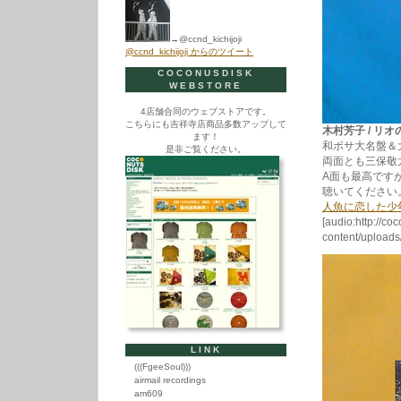
→@ccnd_kichijoji
@ccnd_kichijoji からのツイート
COCONUSDISK
WEBSTORE
4店舗合同のウェブストアです。
こちらにも吉祥寺店商品多数アップして
木村芳子 / リオの夜
ます！
和ボサ大名盤＆
是非ご覧ください。
両面とも三保敬
A面も最高です
聴いてください
人魚に恋した少
[audio:http://co
content/uploa
LINK
(((FgeeSoul)))
airmail recordings
am609