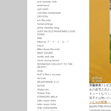
and summer club
andersens
ayU tokiO
columbia readymade
CRYSTAL
em Records
homecomings
jimmy mashiko blog
JUST AN OLD FASHONED LOVE
SONG
kiiiiiii
killed by ア・イ・ド・ル・！
may.e
Miles Apart Records
MINT SOUND
muffin web site
never young beach
NOUNASHI COLLECT TO THE
DEATH！
obak
PoP”n”RoLL records
rat holic
READYMADE V.I.C.
斉藤麻美 / シビルの
SaToA
あの森雪之丞さ
sloppy joe
Smmer Eye
キュートなウィ
STRIKERS WALK
派手さは無いけ
taiko super kicks
シビルの部屋 
taiko super kicks
[audio:http://co
THE CHOOSERS
content/uplo