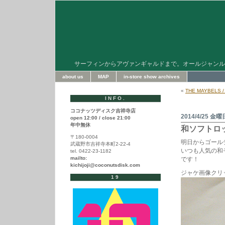
サーフィンからアヴァンギャルドまで。オールジャンル
about us
MAP
in-store show archives
«
THE MAYBELS / 
INFO.
ココナッツディスク吉祥寺店
2014/4/25 金曜
open 12:00 / close 21:00
年中無休
和ソフトロ
〒180-0004
明日からゴール
武蔵野市吉祥寺本町2-22-4
いつも人気の和
tel. 0422-23-1182
mailto:
です！
kichijoji@coconutsdisk.com
ジャケ画像クリ
19