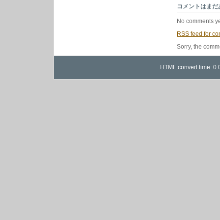
ッ
コメントはまだ
ク
7
No comments ye
吋
特
RSS
feed for co
集
は
Sorry, the comme
HTML convert time: 0.