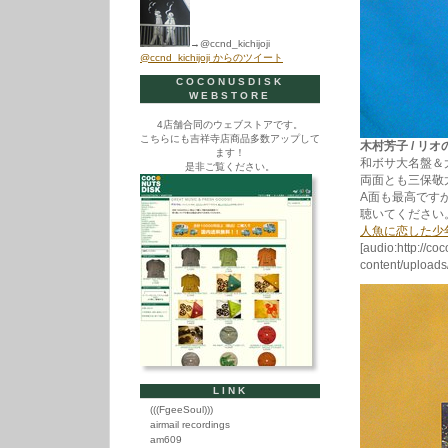
→@ccnd_kichijoji
@ccnd_kichijoji からのツイート
COCONUSDISK
WEBSTORE
4店舗合同のウェブストアです。
こちらにも吉祥寺店商品多数アップして
木村芳子 / リオの夜
ます！
和ボサ大名盤＆
是非ご覧ください。
両面とも三保敬
A面も最高です
聴いてください
人魚に恋した少
[audio:http://co
content/uploa
LINK
(((FgeeSoul)))
airmail recordings
am609