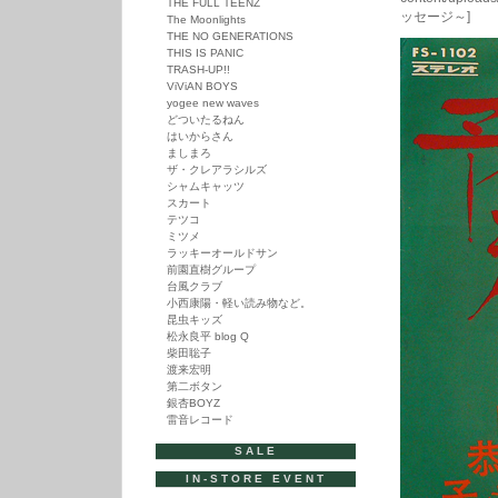
THE FULL TEENZ
ッセージ～]
The Moonlights
THE NO GENERATIONS
THIS IS PANIC
TRASH-UP!!
ViViAN BOYS
yogee new waves
どついたるねん
はいからさん
ましまろ
ザ・クレアラシルズ
シャムキャッツ
スカート
テツコ
ミツメ
ラッキーオールドサン
前園直樹グループ
台風クラブ
小西康陽・軽い読み物など。
昆虫キッズ
松永良平 blog Q
柴田聡子
渡来宏明
第二ボタン
銀杏BOYZ
雷音レコード
SALE
IN-STORE EVENT