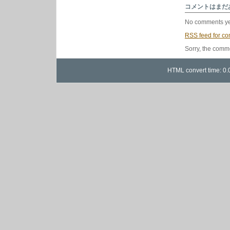
ッ
コメントはまだ
ク
7
No comments ye
吋
特
RSS
feed for co
集
は
Sorry, the comme
HTML convert time: 0.