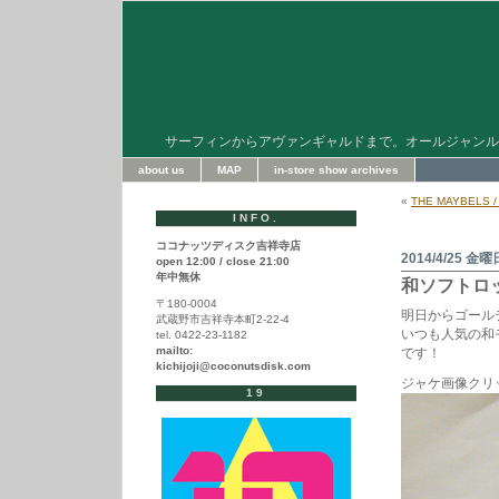
サーフィンからアヴァンギャルドまで。オールジャンル
about us
MAP
in-store show archives
«
THE MAYBELS / 
INFO.
ココナッツディスク吉祥寺店
2014/4/25 金曜
open 12:00 / close 21:00
年中無休
和ソフトロ
〒180-0004
明日からゴール
武蔵野市吉祥寺本町2-22-4
いつも人気の和
tel. 0422-23-1182
mailto:
です！
kichijoji@coconutsdisk.com
ジャケ画像クリ
19