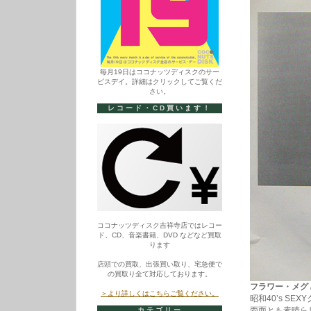
毎月19日はココナッツディスクのサー
ビスデイ。詳細はクリックしてご覧くだ
さい。
レコード・CD買います！
ココナッツディスク吉祥寺店ではレコー
ド、CD、音楽書籍、DVD などなど買取
ります
店頭での買取、出張買い取り、宅急便で
の買取り全て対応しております。
フラワー・メグ / 
＞より詳しくはこちらご覧ください。
昭和40’s S
両面とも素晴ら
カテゴリー