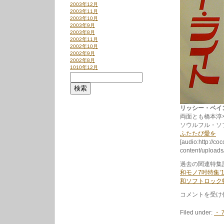
2003年12月
2003年11月
2003年10月
2003年9月
2003年8月
2002年11月
2002年10月
2002年9月
2002年8月
1010年12月
リッシー・ベイン /
両面とも橋本淳
ソウルフル・ソ
ふたたび愛を
[audio:http://co
content/uploa
過去の関連特集
和モノ7吋特集’1
和ソフトロック特
和
コメントを受け
ソ
フ
Filed under:
・
ト
ロ