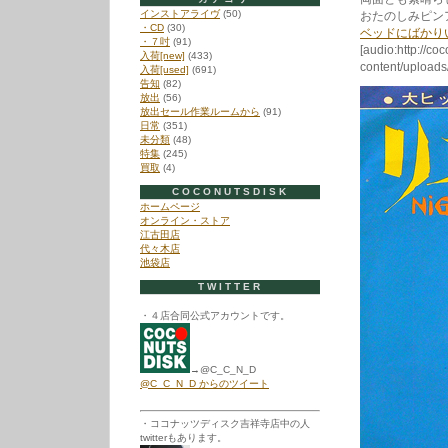
インストアライヴ
(50)
おたのしみピン
・CD
(30)
ベッドにばかり
・７吋
(91)
[audio:http://co
入荷[new]
(433)
content/uploa
入荷[used]
(691)
告知
(82)
放出
(56)
放出セール作業ルームから
(91)
日常
(351)
未分類
(48)
特集
(245)
買取
(4)
COCONUTSDISK
ホームページ
オンライン・ストア
江古田店
代々木店
池袋店
TWITTER
・４店合同公式アカウントです。
→@C_C_N_D
@C_C_N_D からのツイート
・ココナッツディスク吉祥寺店中の人
twitterもあります。