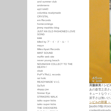
and summer club
andersens
ayU tokiO
columbia readymade
CRYSTAL
em Records
homecomings
jimmy mashiko blog
JUST AN OLD FASHONED LOVE
SONG
kiiiiiii
killed by ア・イ・ド・ル・！
may.e
Miles Apart Records
MINT SOUND
muffin web site
never young beach
NOUNASHI COLLECT TO THE
DEATH！
obak
PoP”n”RoLL records
rat holic
READYMADE V.I.C.
斉藤麻美 / シビルの
SaToA
あの森雪之丞さ
sloppy joe
Smmer Eye
キュートなウィ
STRIKERS WALK
派手さは無いけ
taiko super kicks
シビルの部屋 
taiko super kicks
[audio:http://co
THE CHOOSERS
content/uplo