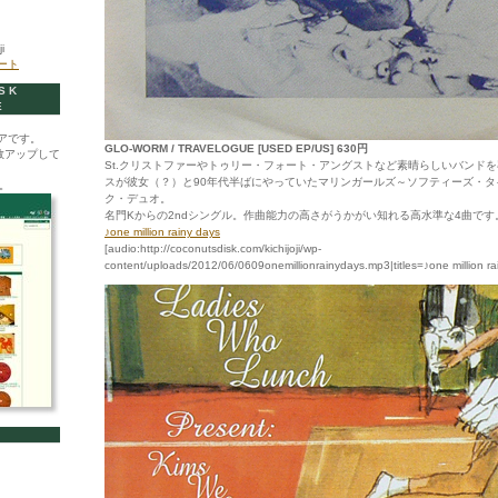
i
イート
SK
E
アです。
GLO-WORM / TRAVELOGUE [USED EP/US] 630円
数アップして
St.クリストファーやトゥリー・フォート・アングストなど素晴らしいバンド
スが彼女（？）と90年代半ばにやっていたマリンガールズ～ソフティーズ・タ
。
ク・デュオ。
名門Kからの2ndシングル。作曲能力の高さがうかがい知れる高水準な4曲です
♪one million rainy days
[audio:http://coconutsdisk.com/kichijoji/wp-
content/uploads/2012/06/0609onemillionrainydays.mp3|titles=♪one million ra