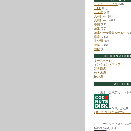
インストアライヴ
(50)
・CD
(30)
・７吋
(91)
入荷[new]
(433)
入荷[used]
(691)
告知
(82)
放出
(56)
放出セール作業ルームから
(
日常
(351)
未分類
(48)
特集
(245)
買取
(4)
COCONUTSD
ホームページ
オンライン・ストア
江古田店
代々木店
池袋店
TWITTER
・４店合同公式アカウント
→@C_C_N_D
@C_C_N_D からのツイー
・ココナッツディスク吉祥
twitterもあります。