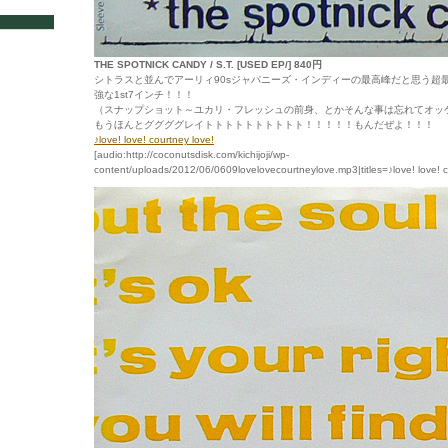
THE SPOTNICK CANDY / S.T. [USED EP/] 840円
シトラスと並んでアーリィ90sジャパニーズ・インディーの最高峰だと思う超
強な1st7インチ！！！
（スナップショット～ユカリ・フレッシュの前身、とかそんな事は忘れてオッ
もうほんとググググレイトトトトトトトトトト！！！！！もんだぜよ！！！
♪love! love! courtney love!
[audio:http://coconutsdisk.com/kichijoji/wp-
content/uploads/2012/06/0609lovelovecourtneylove.mp3|titles=♪love! love! c