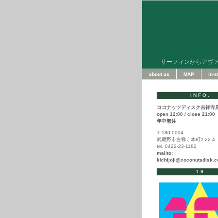
サーフィンからアヴ
about us
MAP
in-
INFO.
ココナッツディスク吉祥寺
open 12:00 / close 21:00
年中無休
〒180-0004
武蔵野市吉祥寺本町2-22-4
tel. 0422-23-1182
mailto:
kichijoji@coconutsdisk.
19