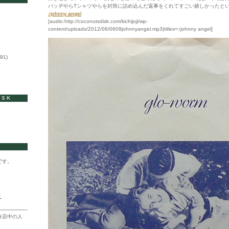
バッヂやらTシャツやらを封筒に詰め込んだ返事をくれてすごい嬉しかったと
♪johnny angel
[audio:http://coconutsdisk.com/kichijoji/wp-
content/uploads/2012/06/0609johnnyangel.mp3|titles=♪johnny angel]
91)
ISK
です。
ト
寺店中の人