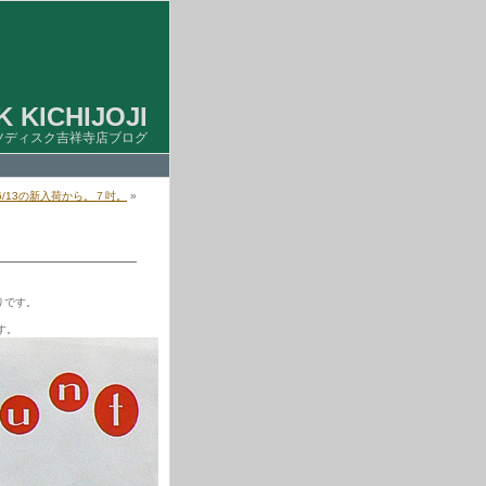
 KICHIJOJI
ツディスク吉祥寺店ブログ
6/13の新入荷から。７吋。
»
りです。
す。