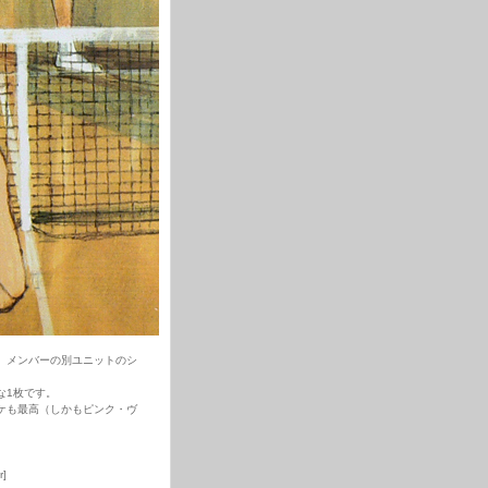
、メンバーの別ユニットのシ
な1枚です。
ケも最高（しかもピンク・ヴ
r]