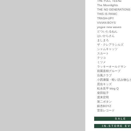
THE FULL TEENZ
The Moonlights
THE NO GENERATIONS
THIS IS PANIC
TRASH-UP!!
ViViAN BOYS
yogee new waves
どついたるねん
はいからさん
ましまろ
ザ・クレアラシルズ
シャムキャッツ
スカート
テツコ
ミツメ
ラッキーオールドサン
前園直樹グループ
台風クラブ
小西康陽・軽い読み物な
昆虫キッズ
松永良平 blog Q
柴田聡子
渡来宏明
第二ボタン
銀杏BOYZ
雷音レコード
SALE
IN-STORE E