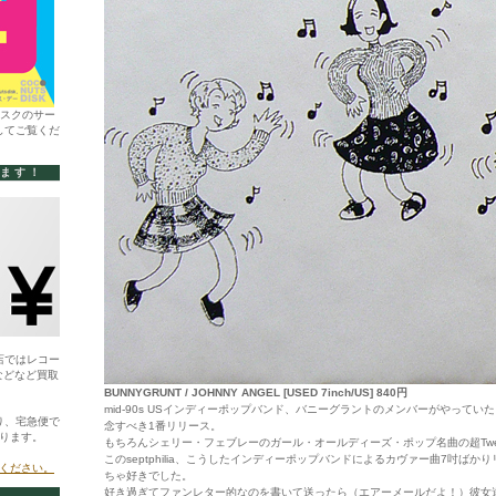
ィスクのサー
してご覧くだ
います！
店ではレコー
などなど買取
BUNNYGRUNT / JOHNNY ANGEL [USED 7inch/US] 840円
mid-90s USインディーポップバンド、バニーグラントのメンバーがやっていた＜septo
り、宅急便で
念すべき1番リリース。
ります。
もちろんシェリー・フェブレーのガール・オールディーズ・ポップ名曲の超Tw
このseptphilia、こうしたインディーポップバンドによるカヴァー曲7吋ば
ください。
ちゃ好きでした。
好き過ぎてファンレター的なのを書いて送ったら（エアーメールだよ！）彼女