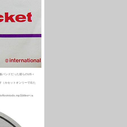
＞の看板バンドだった彼らのUS＜
す（カセットオンリーで出た
toflovintodo.mp3|titles=♪a