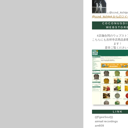
→@ccnd_kichijoj
@ccnd_kichijoji からのツ
COCONUSDI
WEBSTOR
4店舗合同のウェブスト
こちらにも吉祥寺店商品多
ます！
是非ご覧ください
LINK
(((FgeeSoul)))
airmail recordings
am609