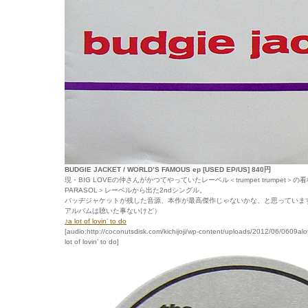
BUDGIE JACKET / WORLD’S FAMOUS ep [USED EP/US] 840円
現・BIG LOVEの仲さんがかつてやっていたレーベル＜trumpet trumpet
PARASOL＞レーベルから出た2ndシングル。
バッヂジャケットが残した音源、本作が最高傑作じゃないかな、と思っていま
アルバムは聴いた事ないけど）
♪a lot of lovin’ to do
[audio:http://coconutsdisk.com/kichijoji/wp-content/uploads/2012/06/0609alo
lot of lovin’ to do]