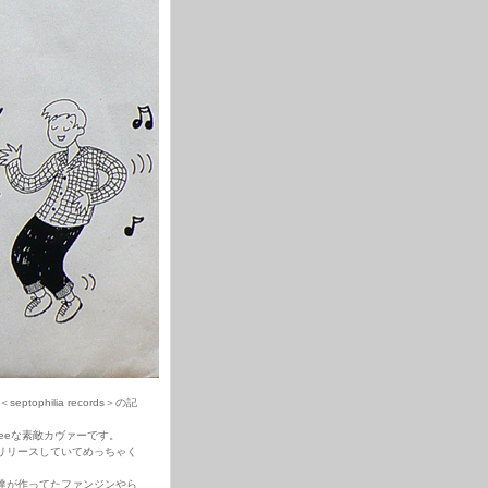
philia records＞の記
eeな素敵カヴァーです。
かりリリースしていてめっちゃく
達が作ってたファンジンやら