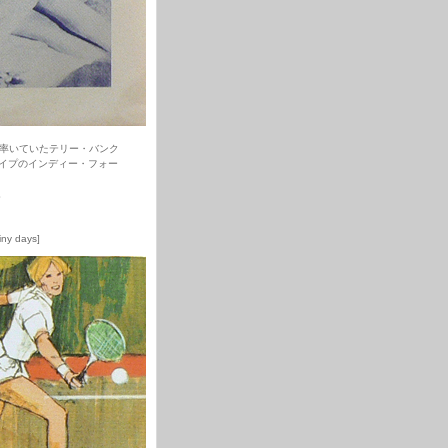
を率いていたテリー・バンク
イプのインディー・フォー
。
iny days]