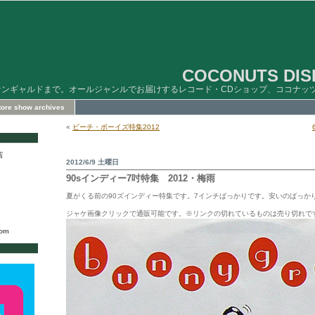
COCONUTS DISK
ァンギャルドまで。オールジャンルでお届けするレコード・CDショップ、ココナッ
store show archives
«
ビーチ・ボーイズ特集2012
店
2012/6/9 土曜日
90sインディー7吋特集 2012・梅雨
夏がくる前の90ズインディー特集です。7インチばっかりです。安いのばっか
ジャケ画像クリックで通販可能です。※リンクの切れているものは売り切れで
com