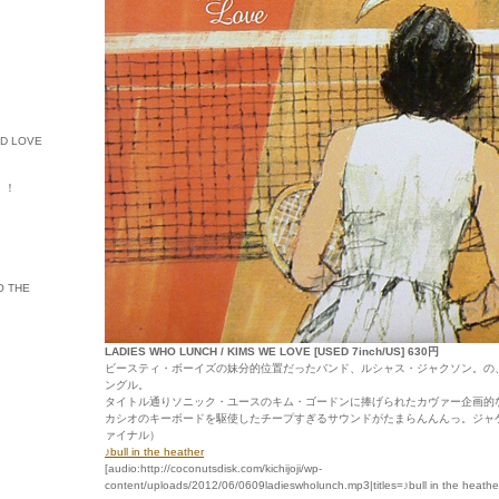
ED LOVE
ル・！
O THE
LADIES WHO LUNCH / KIMS WE LOVE [USED 7inch/US] 630円
ビースティ・ボーイズの妹分的位置だったバンド、ルシャス・ジャクソン。の
ングル。
タイトル通りソニック・ユースのキム・ゴードンに捧げられたカヴァー企画的
カシオのキーボードを駆使したチープすぎるサウンドがたまらんんんっ。ジャ
ァイナル）
♪bull in the heather
[audio:http://coconutsdisk.com/kichijoji/wp-
content/uploads/2012/06/0609ladieswholunch.mp3|titles=♪bull in the heathe