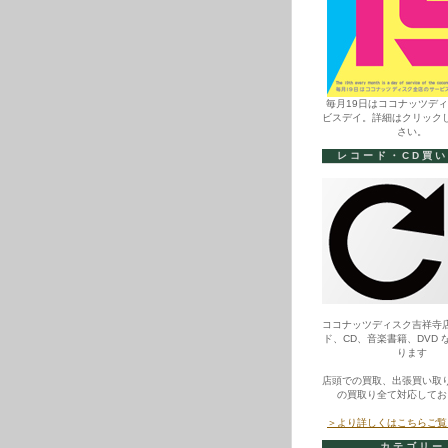
毎月19日はココナッツデ
ビスデイ。詳細はクリック
さい。
レコード・CD買
ココナッツディスク吉祥寺
ド、CD、音楽書籍、DVD 
ります
店頭での買取、出張買い取
の買取り全て対応してお
＞より詳しくはこちらご覧
カテゴリー