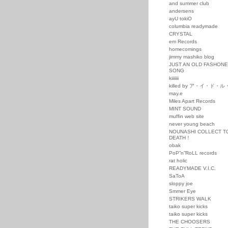
and summer club
andersens
ayU tokiO
columbia readymade
CRYSTAL
em Records
homecomings
jimmy mashiko blog
JUST AN OLD FASHON
SONG
kiiiiiii
killed by ア・イ・ド・
may.e
Miles Apart Records
MINT SOUND
muffin web site
never young beach
NOUNASHI COLLECT T
DEATH！
obak
PoP”n”RoLL records
rat holic
READYMADE V.I.C.
SaToA
sloppy joe
Smmer Eye
STRIKERS WALK
taiko super kicks
taiko super kicks
THE CHOOSERS