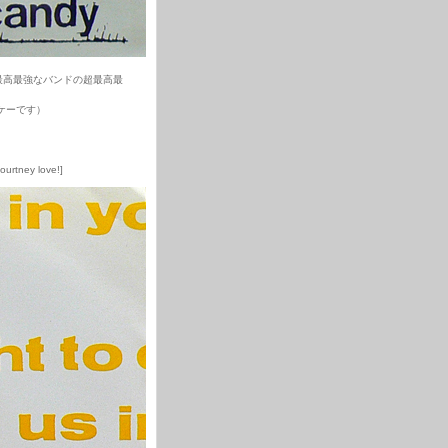
最高最強なバンドの超最高最
ケーです）
ourtney love!]