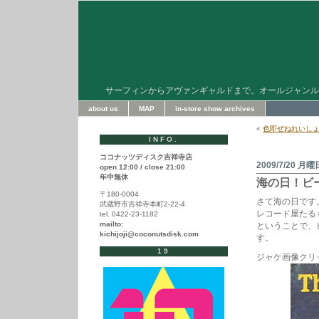
サーフィンからアヴァンギャルドまで。オールジャンル
about us
MAP
in-store show archives
«
色即ぜねれいしょ
INFO.
ココナッツディスク吉祥寺店
2009/7/20 月曜
open 12:00 / close 21:00
年中無休
海の日！ビ
〒180-0004
さて海の日です
武蔵野市吉祥寺本町2-22-4
レコード屋たる
tel. 0422-23-1182
mailto:
ということで、
kichijoji@coconutsdisk.com
す。
19
ジャケ画像クリ