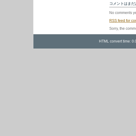
チ
コメントはまだ
ミ
ュ
No comments ye
ー
ジ
RSS
feed for co
ッ
ク
Sorry, the comme
特
集
は
HTML convert time: 0.