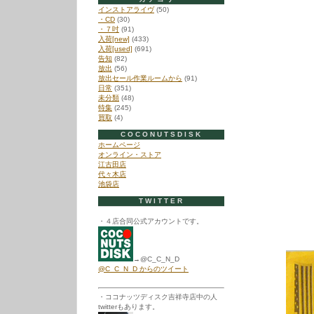
インストアライヴ
(50)
・CD
(30)
・７吋
(91)
入荷[new]
(433)
入荷[used]
(691)
告知
(82)
放出
(56)
放出セール作業ルームから
(91)
日常
(351)
未分類
(48)
特集
(245)
買取
(4)
COCONUTSDISK
ホームページ
オンライン・ストア
江古田店
代々木店
池袋店
TWITTER
・４店合同公式アカウントです。
→@C_C_N_D
@C_C_N_D からのツイート
・ココナッツディスク吉祥寺店中の人
twitterもあります。