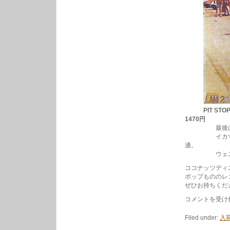
PIT STO
1470円
最後は50s
イカすブーー
適。
ウェストコース
ココナッツディ
ポップもののレ
ぜひお持ちくだ
海
コメントを受け
の
日！
Filed under:
入荷
ビ
ー