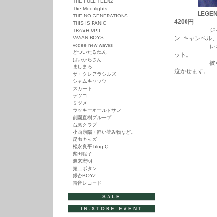
THE FULL TEENZ
The Moonlights
LEGEN
THE NO GENERATIONS
4200円
THIS IS PANIC
ジャンとディ
TRASH-UP!!
ViViAN BOYS
ン･キャンベル
yogee new waves
レオン･ラッ
どついたるねん
ット。
はいからさん
彼らが残した
ましまろ
泣かせます。
ザ・クレアラシルズ
シャムキャッツ
スカート
テツコ
ミツメ
ラッキーオールドサン
前園直樹グループ
台風クラブ
小西康陽・軽い読み物など。
昆虫キッズ
松永良平 blog Q
柴田聡子
渡来宏明
第二ボタン
銀杏BOYZ
雷音レコード
SALE
IN-STORE EVENT