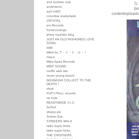
and summer club
なタイトルの
andersens
[audio:http:
ayU tokiO
content/uploads
columbia readymade
CRYSTAL
em Records
homecomings
jimmy mashiko blog
JUST AN OLD FASHONED LOVE
SONG
kiiiiiii
killed by ア・イ・ド・ル・！
may.e
Miles Apart Records
MINT SOUND
muffin web site
never young beach
NOUNASHI COLLECT TO THE
DEATH！
obak
PoP”n”RoLL records
rat holic
READYMADE V.I.C.
SaToA
sloppy joe
Smmer Eye
STRIKERS WALK
taiko super kicks
taiko super kicks
THE CHOOSERS