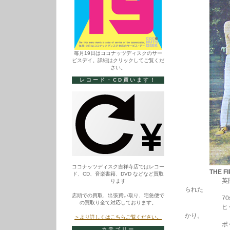
毎月19日はココナッツディスクのサー
ビスデイ。詳細はクリックしてご覧くだ
さい。
レコード・CD買います！
ココナッツディスク吉祥寺店ではレコー
THE FI
ド、CD、音楽書籍、DVD などなど買取
英国ポップソ
ります
られた
店頭での買取、出張買い取り、宅急便で
70sビー
の買取り全て対応しております。
ヒット曲”Be
かり。
＞より詳しくはこちらご覧ください。
ポップなメ
カテゴリー