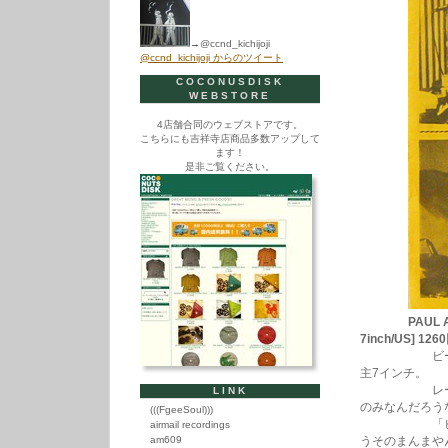
→@ccnd_kichijoji
@ccnd_kichijoji からのツイート
COCONUSDISK
WEBSTORE
4店舗合同のウェブストアです。
こちらにも吉祥寺店商品多数アップして
ます！
是非ご覧ください。
PAUL 
7inch/US] 126
ビーチミュー
主7インチ。
レーベルはその
LINK
のみなんだろう
(((FgeeSoul)))
「ビーチボー
airmail recordings
am609
うそのまんまや