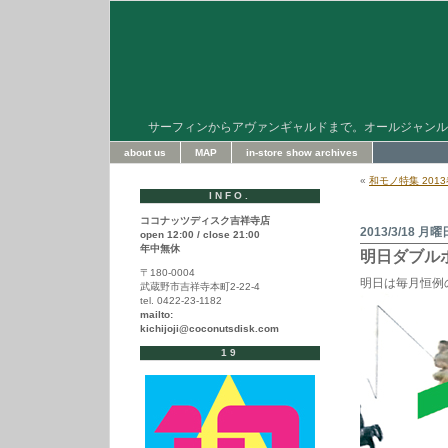
サーフィンからアヴァンギャルドまで。オールジャンル
about us
MAP
in-store show archives
«
和モノ特集 201
INFO.
ココナッツディスク吉祥寺店
2013/3/18 月曜
open 12:00 / close 21:00
年中無休
明日ダブル
〒180-0004
明日は毎月恒例
武蔵野市吉祥寺本町2-22-4
tel. 0422-23-1182
mailto:
kichijoji@coconutsdisk.com
19