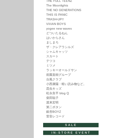
THE FULL TEENZ
The Moonlights
THE NO GENERATIONS
THIS IS PANIC
TRASH-UP!!
ViViAN BOYS
yogee new waves
どついたるねん
はいからさん
ましまろ
ザ・クレアラシルズ
シャムキャッツ
スカート
テツコ
ミツメ
ラッキーオールドサン
前園直樹グループ
台風クラブ
小西康陽・軽い読み物など。
昆虫キッズ
松永良平 blog Q
柴田聡子
渡来宏明
第二ボタン
銀杏BOYZ
雷音レコード
SALE
IN-STORE EVENT