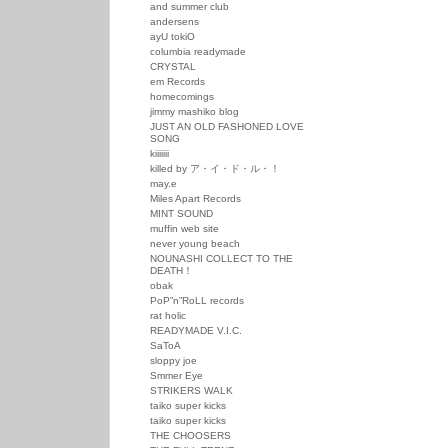
and summer club
andersens
ayU tokiO
columbia readymade
CRYSTAL
em Records
homecomings
jimmy mashiko blog
JUST AN OLD FASHONED LOVE
SONG
kiiiiiii
killed by ア・イ・ド・ル・！
may.e
Miles Apart Records
MINT SOUND
muffin web site
never young beach
NOUNASHI COLLECT TO THE
DEATH！
obak
PoP”n”RoLL records
rat holic
READYMADE V.I.C.
SaToA
sloppy joe
Smmer Eye
STRIKERS WALK
taiko super kicks
taiko super kicks
THE CHOOSERS