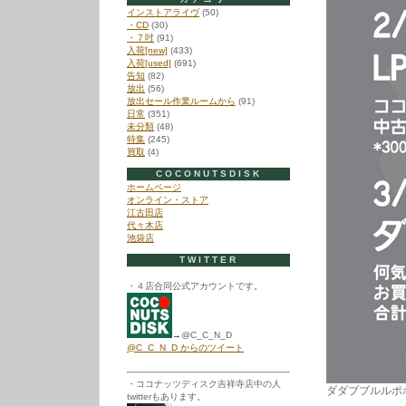
インストアライヴ
(50)
・CD
(30)
・７吋
(91)
入荷[new]
(433)
入荷[used]
(691)
告知
(82)
放出
(56)
放出セール作業ルームから
(91)
日常
(351)
未分類
(48)
特集
(245)
買取
(4)
COCONUTSDISK
ホームページ
オンライン・ストア
江古田店
代々木店
池袋店
TWITTER
・４店合同公式アカウントです。
→@C_C_N_D
@C_C_N_D からのツイート
・ココナッツディスク吉祥寺店中の人
ダダブブルルポ
twitterもあります。