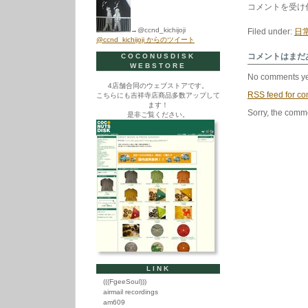
明
コメントを受け
日
ダ
→@ccnd_kichijoji
Filed under:
日
ブ
@ccnd_kichijoji からのツイート
ル
ポ
コメントはまだ
COCONUSDISK
イ
WEBSTORE
ン
No comments ye
ト
4店舗合同のウェブストアです。
Day
RSS
feed for co
こちらにも吉祥寺店商品多数アップして
で
ます！
す！
Sorry, the comme
是非ご覧ください。
は
LINK
(((FgeeSoul)))
airmail recordings
am609