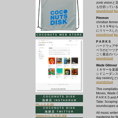
zonk vis
も仕切ってい
soundcloud
fa
Pimmon
christian 
１９９９年か
にリリースし
soundcloud
fa
COCONUTS WEB STORE
P A R K S
ハードウェア
ベラのビーツ
ごく最近のバ
soundcloud
Wade Gilmour
ミキサーを楽
シドニーダンスレー
day ravi
soundcloud
This compilati
Moves, Wade G
COCONUTS DISK
P A R K S and 
池袋店 INSTAGRAM
Tatar. Scraping
@c_c_n_d_ikb
soundscapes an
COCONUTS DISK
池袋店 TWITTER
All music write
Tweets by C_C_N_D_IKB
mastering by Wa