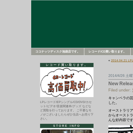
ココナッツディスク池袋店です。
レコード/CD買い取ります。
«
2014.04.21
レコード買い取ります。
2014/4/26 土
New Release
Filed under:
キャンベラの芸術
LPレコード/EPシングル/CD/DVD/カセ
した。
ット/ビデオ/音楽関連本/グッズ などな
オーストラリア
ど買取を行っております。 ご不要なモ
ノがございましたらぜひ当店へお売り下
からオーストラ
さい。
んな好内容で
STORE INFO