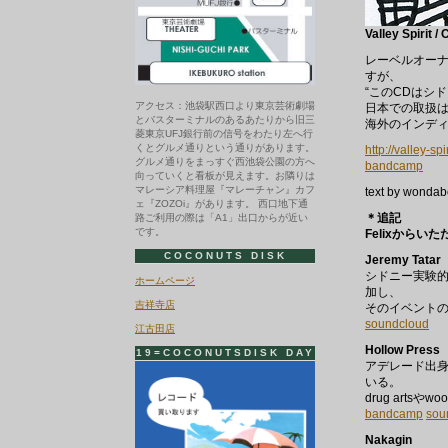
Valley Spirit 
レーベルオーナー
すが、
“このCDはシ
アクセス：池袋駅西口より東京芸術劇場
日本での取扱
とバスターミナルのあるあたりから旧三
海外のインデ
菱東京UFJ銀行前の信号をわたり左へ行
くとグルメ通りという通りがあります。
http://valley-spi
グルメ通りをまっすぐ西池袋公園の方へ
bandcamp
向っていくと看板が見えます。お隣りは
マレーシア料理屋『マレーチャン』カフ
text by wonda
ェ『ZOZOi』があります。 西口地下通
＊追記
路ご利用の際は「A1」出口からが近い
です。
Felixから
COCONUTS DISK
Jeremy Tatar
シドニー実験的
ホームページ
加し、
吉祥寺店
そのイベント
soundcloud
江古田店
Hollow Press
19=COCONUTSDISK DAY
アデレード出身
いる。
drug artsや
bandcamp
sou
Nakagin