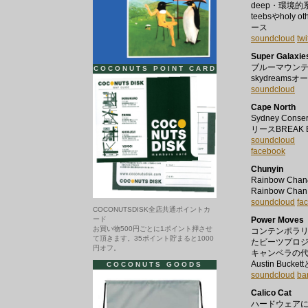
deep・環境
teebsやholy 
ース
soundcloud
twi
Super Galaxie
ブルーマウン
COCONUTS POINT CARD
skydreamsオ
soundcloud
Cape North
Sydney Con
リースBREAK 
soundcloud
facebook
Chunyin
Rainbow 
Rainbow C
soundcloud
fa
COCONUTSDISK全店共通ポイントカ
ード
Power Moves
お買い物500円ごとに1ポイント押させ
コンテンポラリー
て頂きます。35ポイント貯まると1000
たビーツプロ
円オフ。
キャンベラの代
Austin B
COCONUTS GOODS
soundcloud
ba
Calico Cat
ハードウェア