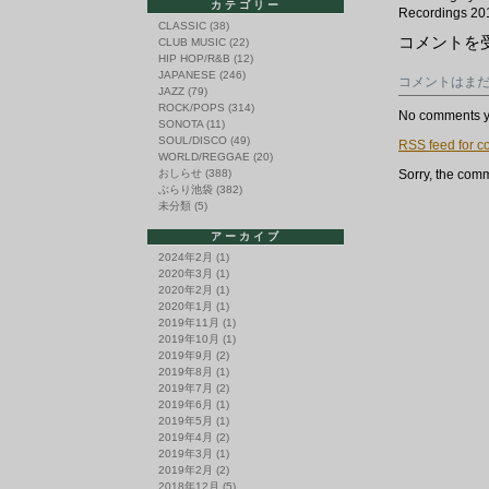
カテゴリー
Recordings 20
CLASSIC
(38)
New
コメントを
CLUB MUSIC
(22)
Release:
HIP HOP/R&B
(12)
Valley
JAPANESE
(246)
コメントはま
Spirit
JAZZ
(79)
/
ROCK/POPS
(314)
Compilation
No comments y
SONOTA
(11)
は
SOUL/DISCO
(49)
RSS
feed for c
WORLD/REGGAE
(20)
おしらせ
(388)
Sorry, the comm
ぶらり池袋
(382)
未分類
(5)
アーカイブ
2024年2月
(1)
2020年3月
(1)
2020年2月
(1)
2020年1月
(1)
2019年11月
(1)
2019年10月
(1)
2019年9月
(2)
2019年8月
(1)
2019年7月
(2)
2019年6月
(1)
2019年5月
(1)
2019年4月
(2)
2019年3月
(1)
2019年2月
(2)
2018年12月
(5)