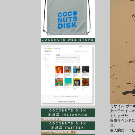
COCONUTS WEB STORE
ミサイル ガール 
COCONUTS DISK
女の子ツインV
池袋店 INSTAGRAM
とりまぜた
@c_c_n_d_ikb
爽快サウンド
COCONUTS DISK
ロ。
池袋店 TWITTER
個人的にトロピカ
Tweets by C_C_N_D_IKB