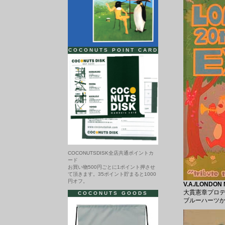
COCONUTS POINT CARD
COCONUTSDISK全店共通ポイントカ
ード
お買い物500円ごとに1ポイント押させ
て頂きます。35ポイント貯まると1000
円オフ。
V.A./LONDON 
大貫憲章プロデ
COCONUTS GOODS
ブルーハーツ