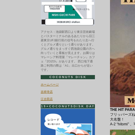
アクセス：池袋駅西口より東京芸術劇場
とバスターミナルのあるあたりから旧三
菱東京UFJ銀行前の信号をわたり左へ行
くとグルメ通りという通りがあります。
グルメ通りをまっすぐ西池袋公園の方へ
向っていくと看板が見えます。お隣りは
マレーシア料理屋『マレーチャン』カフ
ェ『ZOZOi』があります。 西口地下通
路ご利用の際は「A1」出口からが近い
です。
COCONUTS DISK
ホームページ
吉祥寺店
江古田店
19=COCONUTSDISK DAY
THE HIT PAR
フリッパーズね
大名盤！
A-2 “hit