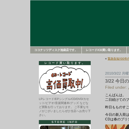
ココナッツディスク池袋店です。
レコード/CD買い取ります。
«
緊急告知!!00年代I
レコード買い取ります。
2010/3/22 月
3/22 今
Filed under:
こんばんは。
LPレコード/EPシングル/CD/DVD/カセ
二日続けての
ット/ビデオ/音楽関連本/グッズ などな
昨日もものす
ど買取を行っております。 ご不要なモ
ノがございましたらぜひ当店へお売り下
今日の新入荷は
さい。
CDは春のブリ
STORE INFO