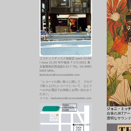
ココナッツディスク池袋店 open 12:00
/ close 21:00 年中無休 〒171-0021 東
京都豊島区西池袋3-22-7 TEL: 03-3985-
0463 MAIL:
ikebukuro@coconutsdisk.com
「レコードの買い取りに関して、ブログ
で取り上げたレコードについて、などメ
ールやお電話でお気軽にお問い合わせく
ださい。」
メール：ikebukuro@coconutsdisk.com
ジョニ・ミッチェル/
自筆のJKTア
透明なサウン