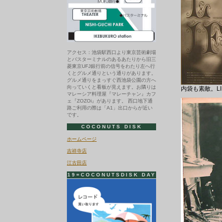
アクセス：池袋駅西口より東京芸術劇場
とバスターミナルのあるあたりから旧三
菱東京UFJ銀行前の信号をわたり左へ行
くとグルメ通りという通りがあります。
グルメ通りをまっすぐ西池袋公園の方へ
向っていくと看板が見えます。お隣りは
内袋も素敵。LIFE 
マレーシア料理屋『マレーチャン』カフ
ェ『ZOZOi』があります。 西口地下通
路ご利用の際は「A1」出口からが近い
です。
COCONUTS DISK
ホームページ
吉祥寺店
江古田店
19=COCONUTSDISK DAY