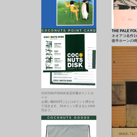
COCONUTS POINT CARD
THE PALE FOU
ネオアコ名作1
後半ホーンの鳴
COCONUTSDISK全店共通ポイントカ
ード
お買い物500円ごとに1ポイント押させ
て頂きます。35ポイント貯まると1000
円オフ。
COCONUTS GOODS