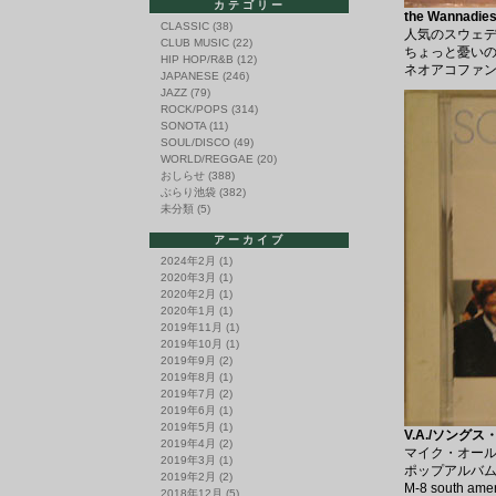
カテゴリー
the Wannadies
CLASSIC
(38)
人気のスウェデ
CLUB MUSIC
(22)
ちょっと憂い
HIP HOP/R&B
(12)
ネオアコファンはB
JAPANESE
(246)
JAZZ
(79)
ROCK/POPS
(314)
SONOTA
(11)
SOUL/DISCO
(49)
WORLD/REGGAE
(20)
おしらせ
(388)
ぶらり池袋
(382)
未分類
(5)
アーカイブ
2024年2月
(1)
2020年3月
(1)
2020年2月
(1)
2020年1月
(1)
2019年11月
(1)
2019年10月
(1)
2019年9月
(2)
2019年8月
(1)
2019年7月
(2)
2019年6月
(1)
2019年5月
(1)
V.A./ソングス
2019年4月
(2)
マイク・オール
2019年3月
(1)
ポップアルバ
2019年2月
(2)
M-8 south
2018年12月
(5)