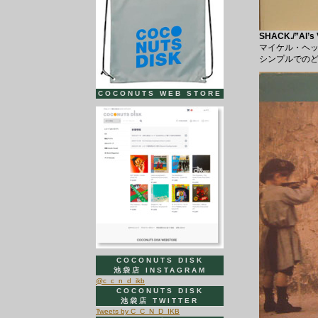
SHACK./”Al’s 
マイケル・ヘッ
シンプルでの
COCONUTS WEB STORE
COCONUTS DISK
池袋店 INSTAGRAM
@c_c_n_d_ikb
COCONUTS DISK
池袋店 TWITTER
Tweets by C_C_N_D_IKB