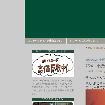
ココナッツディスク池袋店です。
レコード/CD買い取ります。
«
6/12 今日の新
レコード買い取ります。
2009/7/24 金
7/24 小
Filed under:
降ったりやん
LPレコード/EPシングル/CD/DVD/カセ
そんな日こそ
ット/ビデオ/音楽関連本/グッズ などな
ていうか夏で
ど買取を行っております。 ご不要なモ
ノがございましたらぜひ当店へお売り下
さい。
STORE INFO