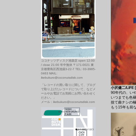
ココナッツディスク池袋店 open 12:00
/ close 21:00 年中無休 〒171-0021 東
京都豊島区西池袋3-22-7 TEL: 03-3985-
0463 MAIL:
ikebukuro@coconutsdisk.com
「レコードの買い取りに関して、ブログ
小沢健二/LIFE [
で取り上げたレコードについて、などメ
90年代の、いや
ールやお電話でお気軽にお問い合わせく
いつまでも色
ださい。」
メール：ikebukuro@coconutsdisk.com
捨て曲ナシの極
もう15年も前