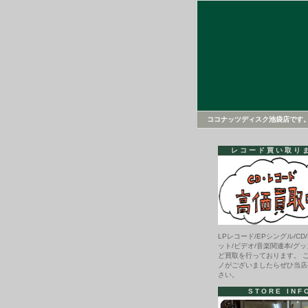
ココナッツディスク池袋店です
レコード買い取り
LPレコード/EPシングル/CD/
ット/ビデオ/音楽関連本/グッ
ど買取を行っております。 
ノがございましたらぜひ当店
さい。
STORE INF