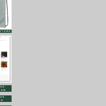
STORE
ISK
RAM
ISK
ER