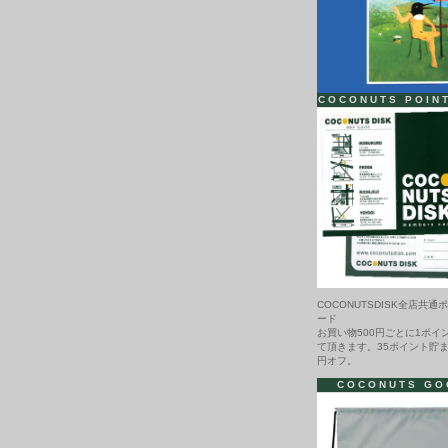
COCONUTS POIN
COCONUTSDISK全店共通
ード
お買い物500円ごとに1ポイ
て頂きます。35ポイント貯ま
円オフ。
COCONUTS GO