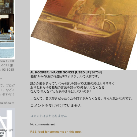
 12:00
1-0021 東
03-3985-
AL KOOPER / NAKED SONGS [USED LP]
3675円
名曲”Jolie”収録の名盤がUSオリジナルで入荷です。
om
誰かが髪を切って/いつか別れを知って/太陽の光はふりそそぐ
て、ブログ
ありとあらゆる種類の言葉を知って/何もいえなくなる
て、などメ
なんて/そんなバカなあやまちはしないのさ！
い合わせく
…なんて、昔大好きだったうたを口ずさみたくなる、そんな気分なのです。
disk.com
今
コメントを受け付けていません
日
の
コメントはまだありません
新
入
No comments yet.
荷
か
RSS
feed for comments on this post.
ら：