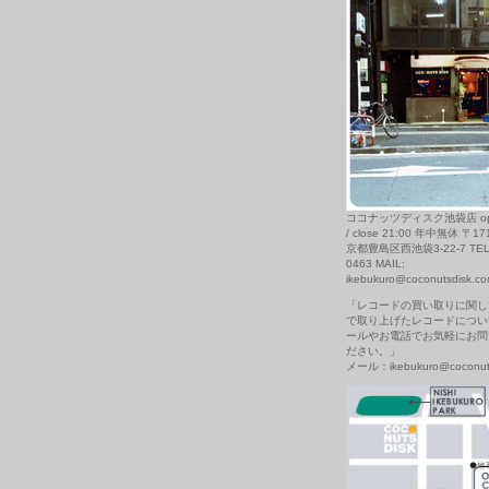
ココナッツディスク池袋店 open
/ close 21:00 年中無休 〒17
京都豊島区西池袋3-22-7 TEL: 
0463 MAIL:
ikebukuro@coconutsdisk.c
「レコードの買い取りに関し
で取り上げたレコードについ
ールやお電話でお気軽にお問
ださい。」
メール：ikebukuro@coconuts