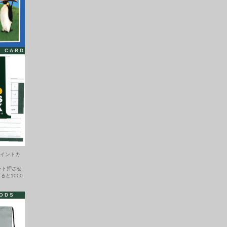
T CARD
ポイントカ
ント押させ
ると1000
ODS