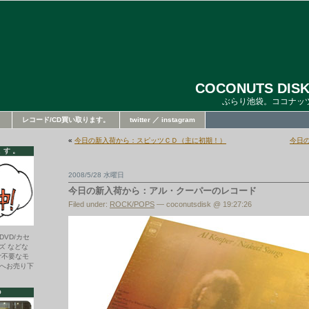
COCONUTS DISK
ぶらり池袋。ココナッ
。
レコード/CD買い取ります。
twitter ／ instagram
«
今日の新入荷から：スピッツＣＤ（主に初期！）
今日
ます。
2008/5/28 水曜日
今日の新入荷から：アル・クーパーのレコード
Filed under:
ROCK/POPS
— coconutsdisk @ 19:27:26
DVD/カセ
ズ などな
ご不要なモ
へお売り下
O