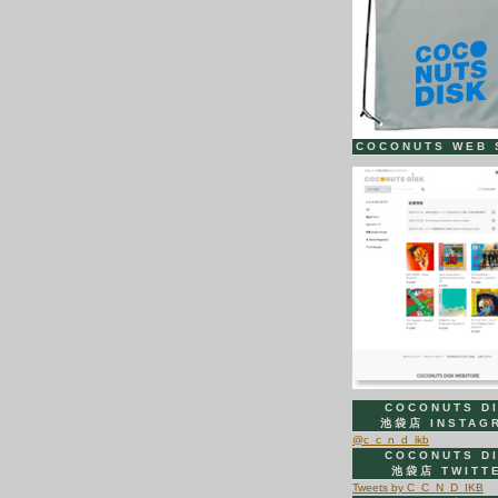
COCONUTS WEB 
COCONUTS D
池袋店 INSTAG
@c_c_n_d_ikb
COCONUTS D
池袋店 TWITT
Tweets by C_C_N_D_IKB