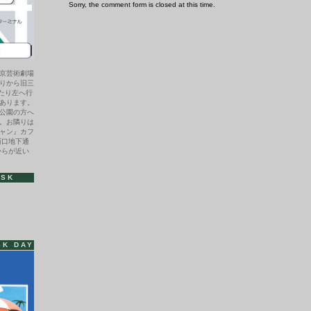
ア
Sorry, the comment form is closed at this time.
ル・
ク
ー
パ
ー
の
レ
京芸術劇場
コ
りから旧三
ー
わたり左へ行
ド
あります。
は
公園の方へ
。お隣りは
ャン』カフ
西口地下通
からが近い
ISK
SK DAY