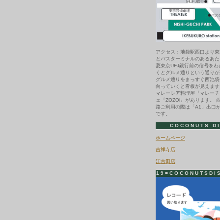
アクセス：池袋駅西口より東
とバスターミナルのあるあた
菱東京UFJ銀行前の信号を
くとグルメ通りという通りが
グルメ通りをまっすぐ西池袋
向っていくと看板が見えます
マレーシア料理屋『マレーチ
ェ『ZOZOi』があります。 
路ご利用の際は「A1」出口
です。
COCONUTS D
ホームページ
吉祥寺店
江古田店
19=COCONUTSDI