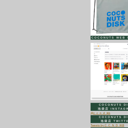
COCONUTS WEB 
COCONUTS D
池袋店 INSTAG
@c_c_n_d_ikb
COCONUTS D
池袋店 TWITT
Tweets by C_C_N_D_IKB