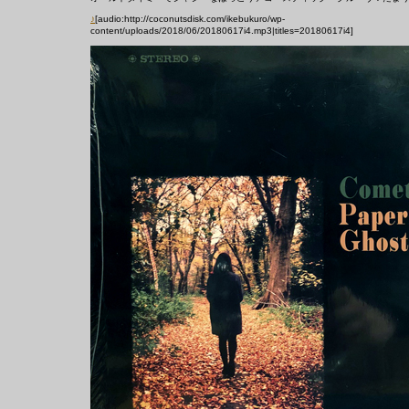
♪
[audio:http://coconutsdisk.com/ikebukuro/wp-
content/uploads/2018/06/20180617i4.mp3|titles=20180617i4]