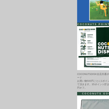
COCONUTS POIN
COCONUTSDISK全店共通
ード
お買い物500円ごとに1ポイ
て頂きます。35ポイント貯ま
円オフ。
COCONUTS GO