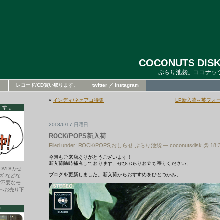
COCONUTS DISK
ぶらり池袋。ココナッ
。
レコード/CD買い取ります。
twitter ／ instagram
«
インディ/ネオアコ特集
LP新入荷～英フォ
ます。
2018/6/17 日曜日
ROCK/POPS新入荷
Filed under:
ROCK/POPS
,
おしらせ
,
ぶらり池袋
— coconutsdisk @ 18:3
今週もご来店ありがとうございます！
新入荷随時補充しております。ぜひぶらりお立ち寄りください。
DVD/カセ
ブログを更新しました。新入荷からおすすめをひとつかみ。
ズ などな
ご不要なモ
へお売り下
O