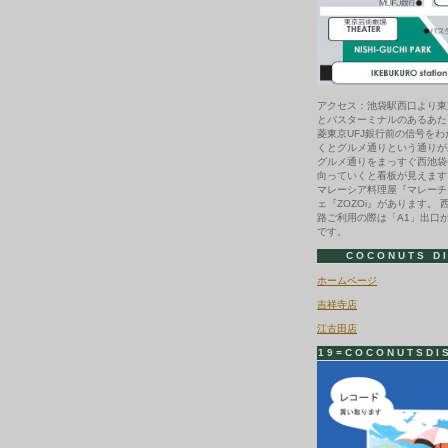
アクセス：池袋駅西口より東
とバスターミナルのあるあた
菱東京UFJ銀行前の信号を
くとグルメ通りという通りが
グルメ通りをまっすぐ西池袋
向っていくと看板が見えます
マレーシア料理屋『マレーチ
ェ『ZOZOi』があります。 
路ご利用の際は「A1」出口
です。
COCONUTS D
ホームページ
吉祥寺店
江古田店
19=COCONUTSDI