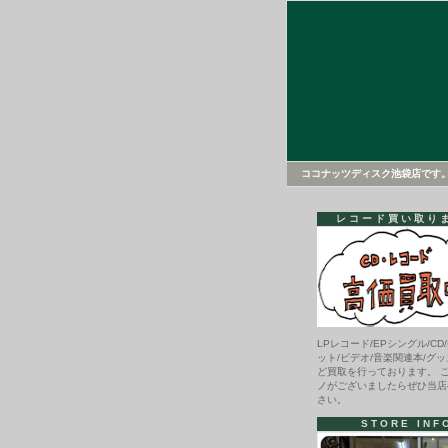
ココナッツディスク池袋店です
レコード買い取り
LPレコード/EPシングル/CD/
ット/ビデオ/音楽関連本/グッ
ど買取を行っております。 
ノがございましたらぜひ当店
さい。
STORE INF