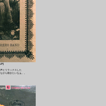
LP]
歌声とリラックスした
みながら聴きたいなぁ。。