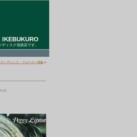
 IKEBUKURO
ツディスク池袋店です。
ーク～アシッド・フォーク～特集
»
9:02