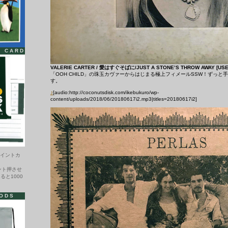
T CARD
VALERIE CARTER / 愛はすぐそばに/JUST A STONE’S THROW AWAY [USE
「OOH CHILD」の珠玉カヴァーからはじまる極上フィメールSSW！ずっ
す。
♪
[audio:http://coconutsdisk.com/ikebukuro/wp-
content/uploads/2018/06/20180617i2.mp3|titles=20180617i2]
ポイントカ
ント押させ
ると1000
ODS