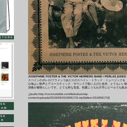
STORE
JOSEPHINE FOSTER & THE VICTOR HERRERO BAND / PERLAS [USED 
スペインのボレロ/フラメンコあたりのスペイン・トラッド・ミュージックを
心地よい歌声とアコースティック・サウンドで歌い上げた名作。とてもいい
演奏が素晴らしいです。とても粋な音楽。初夏にうちわ片手にビールでも飲
♪
[audio:http://coconutsdisk.com/ikebukuro/wp-
content/uploads/2018/06/20180617i3.mp3|titles=20180617i3]
ISK
RAM
ISK
ER