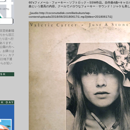
60’sフィメール・フォーキー～ソフトロック～SSW作品。自作曲4曲+キャ
曲という最高の内容。クールでメロウなフォーキー・サウンド！ジャケも美
♪
[audio:http://coconutsdisk.com/ikebukuro/wp-
content/uploads/2018/06/20180617i1.mp3|titles=20180617i1]
京芸術劇場
りから旧三
わたり左へ行
あります。
公園の方へ
。お隣りは
ャン』カフ
西口地下通
からが近い
ISK
SK DAY