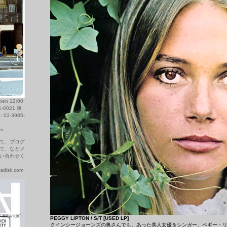
 12:00
1-0021 東
03-3985-
om
て、ブログ
て、などメ
い合わせく
disk.com
PEGGY LIPTON / S/T [USED LP]
クインシージョーンズの奥さんでも、あった美人女優＆シンガー、ペギー・