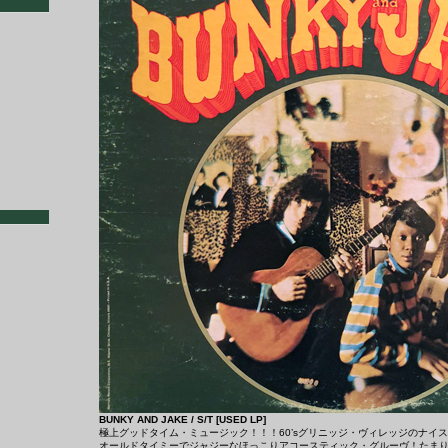
BUNKY AND JAKE / S/T [USED LP]
極上グッドタイム・ミュージック！！！60’sグリニッジ・ヴィレッジのナイ
オールドタイミーでジャジーなほっこりアコースティック・グルーヴ！たま