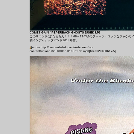
COMET GAIN / PEPERBACK GHOSTS [USED LP]
このサウンド(泣)たまらん！！！68～72年頃のフォーク・ロックなジャケの
英インディポップバンド2014年作。
♪
[audio:http://coconutsdisk.com/ikebukuro/wp-
content/uploads/2018/06/20180617i5.mp3|titles=20180617i5]