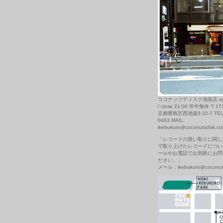
ココナッツディスク池袋店 open
/ close 21:00 年中無休 〒17
京都豊島区西池袋3-22-7 TEL: 
0463 MAIL:
ikebukuro@coconutsdisk.c
「レコードの買い取りに関し
で取り上げたレコードについ
ールやお電話でお気軽にお問
ださい。」
メール：ikebukuro@coconuts