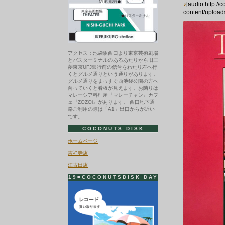
♪
[audio:http:/
content/upload
アクセス：池袋駅西口より東京芸術劇場
とバスターミナルのあるあたりから旧三
菱東京UFJ銀行前の信号をわたり左へ行
くとグルメ通りという通りがあります。
グルメ通りをまっすぐ西池袋公園の方へ
向っていくと看板が見えます。お隣りは
マレーシア料理屋『マレーチャン』カフ
ェ『ZOZOi』があります。 西口地下通
路ご利用の際は「A1」出口からが近い
です。
COCONUTS DISK
ホームページ
吉祥寺店
江古田店
19=COCONUTSDISK DAY