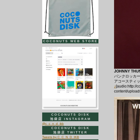
COCONUTS WEB STORE
JOHNNY THUN
パンクロッカ
アコースティ
♪
[audio:http:/
content/upload
COCONUTS DISK
池袋店 INSTAGRAM
@c_c_n_d_ikb
COCONUTS DISK
池袋店 TWITTER
Tweets by C_C_N_D_IKB