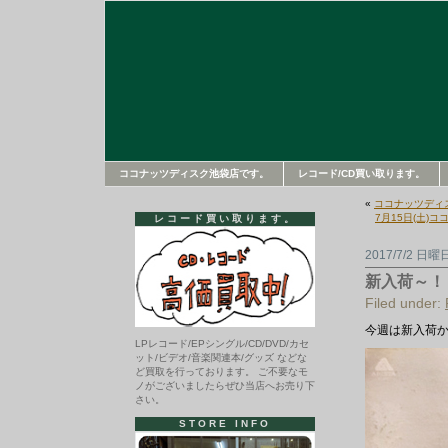
ココナッツディスク池袋店です。
レコード/CD買い取ります。
«
ココナッツディ
7月15日(土)
レコード買い取ります。
2017/7/2 日曜
新入荷～！
Filed under:
今週は新入荷か
LPレコード/EPシングル/CD/DVD/カセ
ット/ビデオ/音楽関連本/グッズ などな
ど買取を行っております。 ご不要なモ
ノがございましたらぜひ当店へお売り下
さい。
STORE INFO