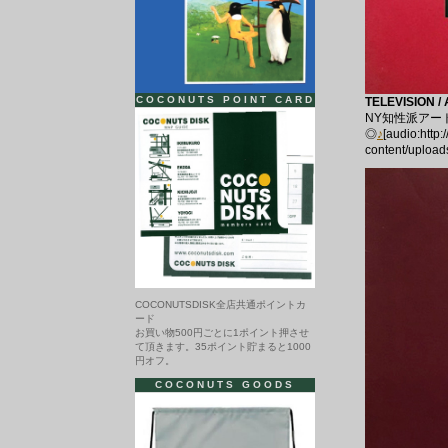
COCONUTS POINT CARD
TELEVISION /
NY知性派アー
◎
♪
[audio:http
content/upload
COCONUTSDISK全店共通ポイントカ
ード
お買い物500円ごとに1ポイント押させ
て頂きます。35ポイント貯まると1000
円オフ。
COCONUTS GOODS