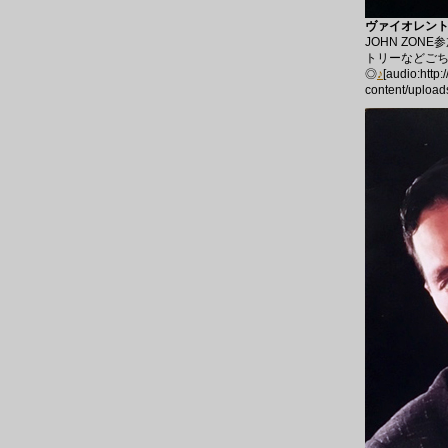
ヴァイオレント・
JOHN ZO
トリーなどご
◎
♪
[audio:http
content/upload