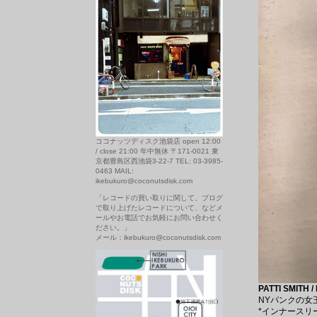
ココナッツディスク池袋店 open 12:00
/ close 21:00 年中無休 〒171-0021 東
京都豊島区西池袋3-22-7 TEL: 03-3985-
0463 MAIL:
ikebukuro@coconutsdisk.com
「レコードの買い取りに関して、ブログ
で取り上げたレコードについて、などメ
ールやお電話でお気軽にお問い合わせく
ださい。」
メール：ikebukuro@coconutsdisk.com
PATTI SMITH 
NYパンクの女
*インナースリ