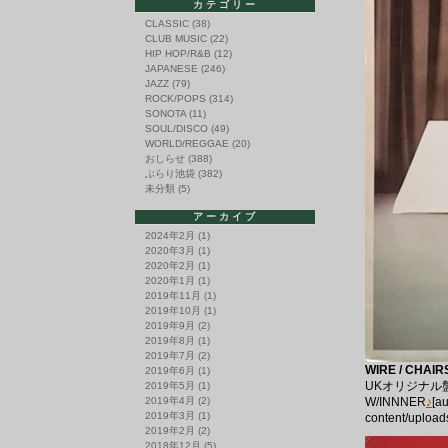
カテゴリー
CLASSIC
(38)
CLUB MUSIC
(22)
HIP HOP/R&B
(12)
JAPANESE
(246)
JAZZ
(79)
ROCK/POPS
(314)
SONOTA
(11)
SOUL/DISCO
(49)
WORLD/REGGAE
(20)
おしらせ
(388)
ぶらり池袋
(382)
未分類
(5)
アーカイブ
2024年2月
(1)
2020年3月
(1)
2020年2月
(1)
2020年1月
(1)
2019年11月
(1)
2019年10月
(1)
2019年9月
(2)
2019年8月
(1)
2019年7月
(2)
WIRE / CHAIR
2019年6月
(1)
UKオリジナル盤
2019年5月
(1)
2019年4月
(2)
W/INNNER
♪
[a
2019年3月
(1)
content/upload
2019年2月
(2)
2018年12月
(5)