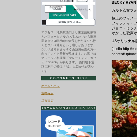
BECKY RYAN / 
カルト乙女フォ
極上のフィメー
フィフティ・
ジョニ・ミッ
アクセス：池袋駅西口より東京芸術劇場
がかった歌声
とバスターミナルのあるあたりから旧三
USオリジナル
菱東京UFJ銀行前の信号をわたり左へ行
くとグルメ通りという通りがあります。
[audio:http://c
グルメ通りをまっすぐ西池袋公園の方へ
向っていくと看板が見えます。お隣りは
content/upload
マレーシア料理屋『マレーチャン』カフ
ェ『ZOZOi』があります。 西口地下通
路ご利用の際は「A1」出口からが近い
です。
COCONUTS DISK
ホームページ
吉祥寺店
江古田店
19=COCONUTSDISK DAY