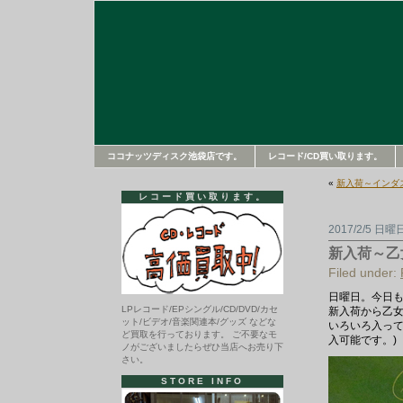
ココナッツディスク池袋店です。
レコード/CD買い取ります。
«
新入荷～インダ
レコード買い取ります。
2017/2/5 日曜
新入荷～乙
Filed under:
日曜日。今日
LPレコード/EPシングル/CD/DVD/カセ
新入荷から乙女
ット/ビデオ/音楽関連本/グッズ などな
いろいろ入って
ど買取を行っております。 ご不要なモ
入可能です。)
ノがございましたらぜひ当店へお売り下
さい。
STORE INFO