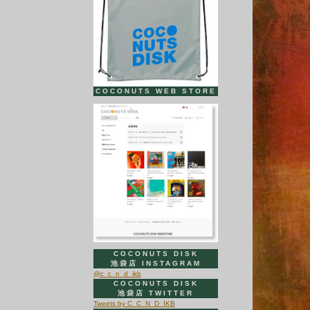
COCONUTS WEB STORE
COCONUTS DISK
池袋店 INSTAGRAM
@c_c_n_d_ikb
COCONUTS DISK
池袋店 TWITTER
Tweets by C_C_N_D_IKB