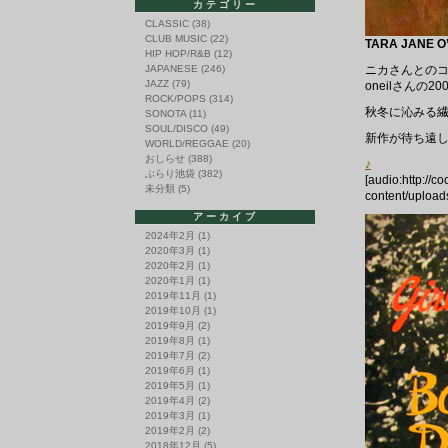
カテゴリー
CLASSIC
(38)
CLUB MUSIC
(22)
TARA JANE O’
HIP HOP/R&B
(12)
JAPANESE
(246)
ニカさんとのコラ
JAZZ
(79)
oneilさんの2
ROCK/POPS
(314)
秋冬に沁みる繊
SONOTA
(11)
SOUL/DISCO
(49)
新作が待ち遠
WORLD/REGGAE
(20)
おしらせ
(388)
♪
ぶらり池袋
(382)
[audio:http://c
未分類
(5)
content/upload
アーカイブ
2024年2月
(1)
2020年3月
(1)
2020年2月
(1)
2020年1月
(1)
2019年11月
(1)
2019年10月
(1)
2019年9月
(2)
2019年8月
(1)
2019年7月
(2)
2019年6月
(1)
2019年5月
(1)
2019年4月
(2)
2019年3月
(1)
2019年2月
(2)
2018年12月
(5)