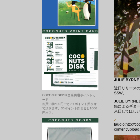
COCONUTS POINT CARD
JULIE BYRNE
近日リリースの
SSW、
COCONUTSDISK全店共通ポイントカ
ード
JULIE B
お買い物500円ごとに1ポイント押させ
録によるギタ
て頂きます。35ポイント貯まると1000
来日してほし
円オフ。
♪
COCONUTS GOODS
[audio:http://c
content/upload