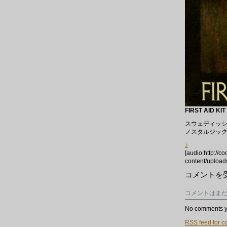
FIRST AID KIT
スウェディッシュ
ノスタルジッ
♪
[audio:http://c
content/upload
新
コメントを
入
荷
コメントはま
～
乙
女
No comments y
フ
RSS
feed for c
ォ