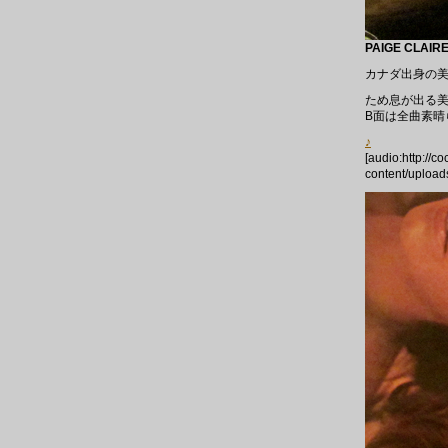
PAIGE CLAIRE 
カナダ出身の
ため息が出る
B面は全曲素晴
♪
[audio:http://c
content/upload