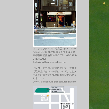
ココナッツディスク池袋店 open 12:00
/ close 21:00 年中無休 〒171-0021 東
京都豊島区西池袋3-22-7 TEL: 03-3985-
0463 MAIL:
ikebukuro@coconutsdisk.com
「レコードの買い取りに関して、ブログ
で取り上げたレコードについて、などメ
ールやお電話でお気軽にお問い合わせく
ださい。」
メール：ikebukuro@coconutsdisk.com