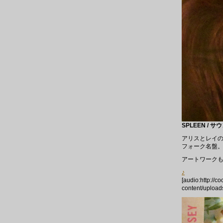
SPLEEN / 
アリスとレイ
フォーク名盤
アートワークも
♪
[audio:http://c
content/upload