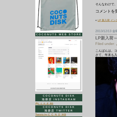
そんなわけで
明
コメントを
日
19
«
LP 新入荷 イ
日！
ノ
ベ
2013/12/13 
ル
COCONUTS WEB STORE
テ
LP新入荷
ィ・
ミ
Filed under:
ッ
ク
こんばんは。
ス
さて、年末も入
CD
プ
レ
ゼ
ン
ト！
は
COCONUTS DISK
池袋店 INSTAGRAM
@c_c_n_d_ikb
COCONUTS DISK
池袋店 TWITTER
Tweets by C_C_N_D_IKB