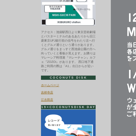
アクセス：池袋駅西口より東京芸術劇場
とバスターミナルのあるあたりから旧三
菱東京UFJ銀行前の信号をわたり左へ行
くとグルメ通りという通りがあります。
グルメ通りをまっすぐ西池袋公園の方へ
向っていくと看板が見えます。お隣りは
マレーシア料理屋『マレーチャン』カフ
ェ『ZOZOi』があります。 西口地下通
路ご利用の際は「A1」出口からが近い
です。
COCONUTS DISK
ホームページ
吉祥寺店
江古田店
19=COCONUTSDISK DAY