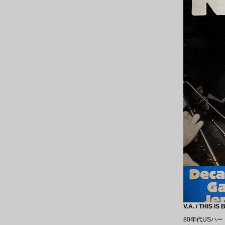
V.A. / THIS I
80年代USハ