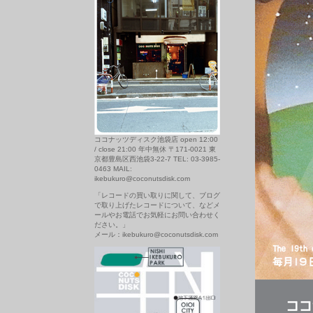
ココナッツディスク池袋店 open 12:00
/ close 21:00 年中無休 〒171-0021 東
京都豊島区西池袋3-22-7 TEL: 03-3985-
0463 MAIL:
ikebukuro@coconutsdisk.com
「レコードの買い取りに関して、ブログ
で取り上げたレコードについて、などメ
ールやお電話でお気軽にお問い合わせく
ださい。」
メール：ikebukuro@coconutsdisk.com