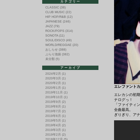
カテゴリー
CLASSIC
(38)
CLUB MUSIC
(22)
HIP HOP/R&B
(12)
JAPANESE
(246)
JAZZ
(79)
ROCK/POPS
(314)
SONOTA
(11)
SOUL/DISCO
(49)
WORLD/REGGAE
(20)
おしらせ
(388)
ぶらり池袋
(382)
未分類
(5)
アーカイブ
2024年2月
(1)
2020年3月
(1)
2020年2月
(1)
エレファントカシマシ
2020年1月
(1)
2019年11月
(1)
エレカシの初期
2019年10月
(1)
ナログっ！
2019年9月
(2)
「ファイティ
2019年8月
(1)
全曲最高。
2019年7月
(2)
ぎりぎり、アナ
2019年6月
(1)
2019年5月
(1)
2019年4月
(2)
2019年3月
(1)
2019年2月
(2)
2018年12月
(5)