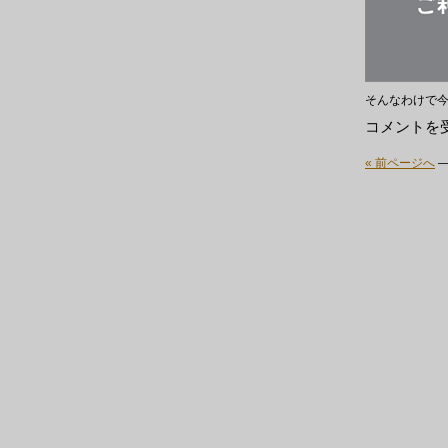
そんなわけで
LP
コメントを
新
入
« 前ページへ
荷
～
は