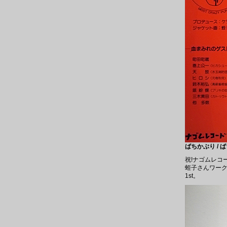
ばちかぶり / ば
祝!ナゴムレコ
蛭子さんワーク
1st。