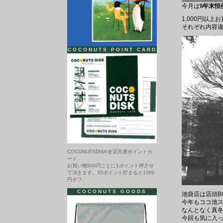
今月は
\\年末恒
1,000円以
それぞれ内容違
COCONUTS POINT CARD
COCONUTSDISK全店共通ポイントカ
ード
お買い物500円ごとに1ポイント押させ
て頂きます。35ポイント貯まると1000
円オフ。
COCONUTS GOODS
池袋店は店頭B
今年もココ池
なんとなく真
今回も気に入