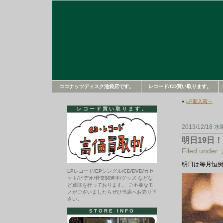
ココナッツディスク池袋店です。
レコード/CD買い取ります。
«
LP新入荷～
レコード買い取ります。
2013/12/18 
明日19日
Filed under:
明日は毎月恒例
LPレコード/EPシングル/CD/DVD/カセ
ット/ビデオ/音楽関連本/グッズ などな
ど買取を行っております。 ご不要なモ
ノがございましたらぜひ当店へお売り下
さい。
STORE INFO