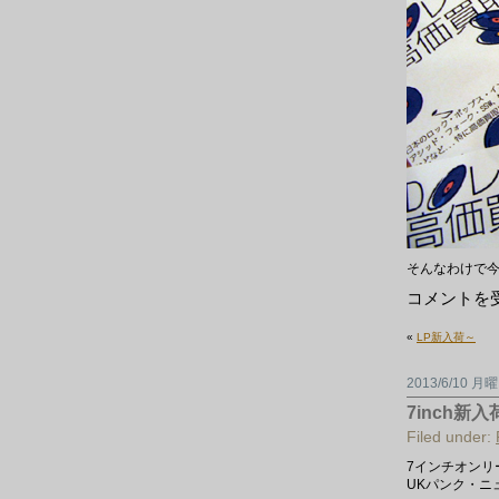
そんなわけで
Ｌ
コメントを
Ｐ
新
«
LP新入荷～
入
荷
～
2013/6/10 月
和
モ
7inch新入
ノ
い
Filed under:
ろ
い
7インチオンリ
ろ。
UKパンク・ニ
は