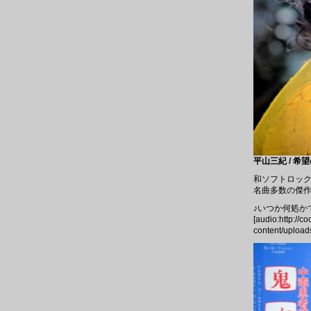
平山三紀 / 希望の
和ソフトロッ
名曲多数の傑作
♪いつか何処か
[audio:http://c
content/upload