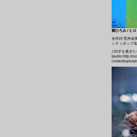
郷ひろみ / ヒロ
全作詞 荒井由
シティポップ名
♪20才を過ぎた
[audio:http://c
content/upload