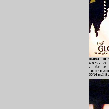
HI JINX / TH
自身のレーベルか
いい感じに楽しく
[audio:http://
SONG.mp3|tit