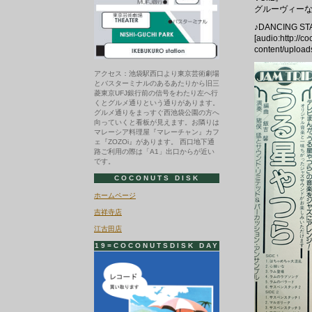
グルーヴィーな和
♪DANCING ST
[audio:http://c
content/upload
アクセス：池袋駅西口より東京芸術劇場
とバスターミナルのあるあたりから旧三
菱東京UFJ銀行前の信号をわたり左へ行
くとグルメ通りという通りがあります。
グルメ通りをまっすぐ西池袋公園の方へ
向っていくと看板が見えます。お隣りは
マレーシア料理屋『マレーチャン』カフ
ェ『ZOZOi』があります。 西口地下通
路ご利用の際は「A1」出口からが近い
です。
COCONUTS DISK
ホームページ
吉祥寺店
江古田店
19=COCONUTSDISK DAY