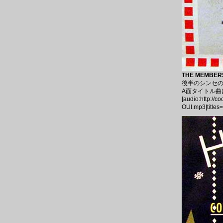
THE MEMBERS 
後半のシンセの鳴り
A面タイトル曲は
[audio:http://
OUI.mp3|title