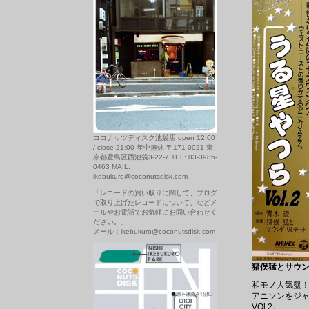
ココナッツディスク池袋店 open 12:00
/ close 21:00 年中無休 〒171-0021 東
京都豊島区西池袋3-22-7 TEL: 03-3985-
0463 MAIL:
ikebukuro@coconutsdisk.com
「レコードの買い取りに関して、ブログ
で取り上げたレコードについて、などメ
ールやお電話でお気軽にお問い合わせく
ださい。」
メール：ikebukuro@coconutsdisk.com
猪俣猛とサウンドリ
和モノ人気盤
アニソンをジャ
VOl.2。