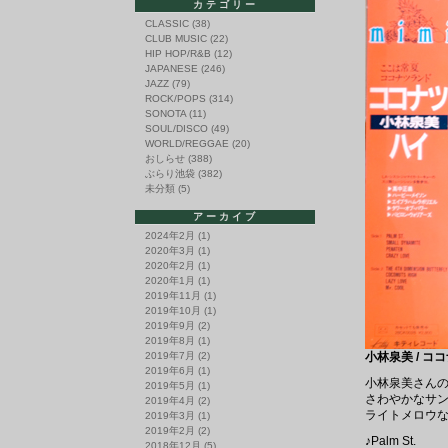
カテゴリー
CLASSIC
(38)
CLUB MUSIC
(22)
HIP HOP/R&B
(12)
JAPANESE
(246)
JAZZ
(79)
ROCK/POPS
(314)
SONOTA
(11)
SOUL/DISCO
(49)
WORLD/REGGAE
(20)
おしらせ
(388)
ぶらり池袋
(382)
未分類
(5)
アーカイブ
2024年2月
(1)
2020年3月
(1)
2020年2月
(1)
2020年1月
(1)
2019年11月
(1)
2019年10月
(1)
2019年9月
(2)
2019年8月
(1)
2019年7月
(2)
小林泉美 / ココ
2019年6月
(1)
小林泉美さんの
2019年5月
(1)
さわやかなサンバ
2019年4月
(2)
ライトメロウな
2019年3月
(1)
2019年2月
(2)
♪Palm St.
2018年12月
(5)