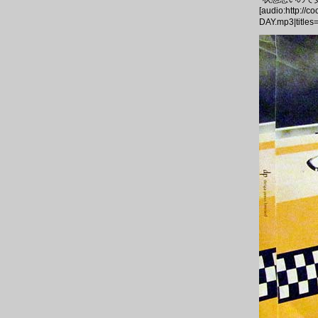
[audio:http://
DAY.mp3|title