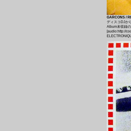
GARCONS / RE
ディスコDJか
Album未収録のヘ
[audio:http://
ELECTRONIQUE