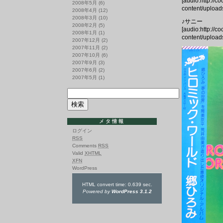
[audio:http://c
2008年5月
(6)
content/upload
2008年4月
(12)
2008年3月
(10)
♪サニー
2008年2月
(5)
[audio:http://c
2008年1月
(1)
content/upload
2007年12月
(2)
2007年11月
(2)
2007年10月
(6)
2007年9月
(3)
2007年6月
(2)
2007年5月
(1)
メタ情報
ログイン
RSS
Comments
RSS
Valid
XHTML
XFN
WordPress
HTML convert time: 0.639 sec.
Powered by
WordPress 3.1.2