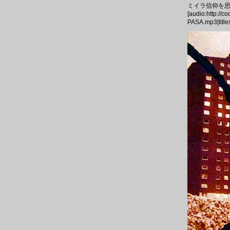
ミイラ信仰を思わ
[audio:http://
PASA.mp3|tit