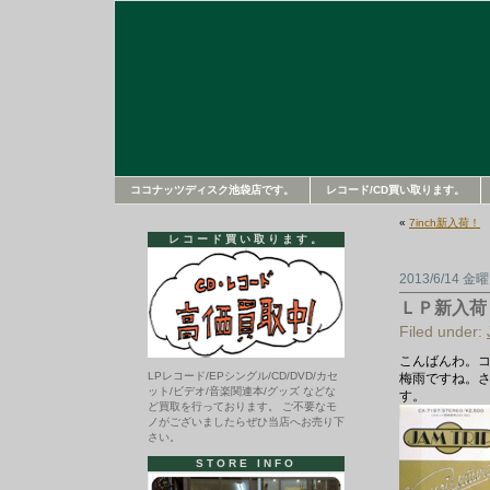
ココナッツディスク池袋店です。
レコード/CD買い取ります。
«
7inch新入荷！
レコード買い取ります。
2013/6/14 金
ＬＰ新入荷
Filed under:
こんばんわ。
LPレコード/EPシングル/CD/DVD/カセ
梅雨ですね。
ット/ビデオ/音楽関連本/グッズ などな
す。
ど買取を行っております。 ご不要なモ
ノがございましたらぜひ当店へお売り下
さい。
STORE INFO