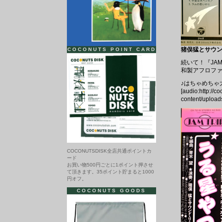
猪俣猛とサウンドリ
COCONUTS POINT CARD
続いて！『JAM
和製アフロフ
♪はちゃめちゃ
[audio:http://c
content/uploa
COCONUTSDISK全店共通ポイントカ
ード
お買い物500円ごとに1ポイント押させ
て頂きます。35ポイント貯まると1000
円オフ。
COCONUTS GOODS