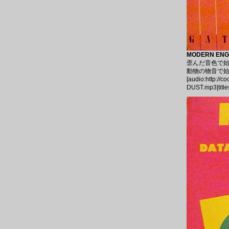
MODERN ENGL
歪んだ音色で始ま
動物の物音で始まる退
[audio:http://
DUST.mp3|tit