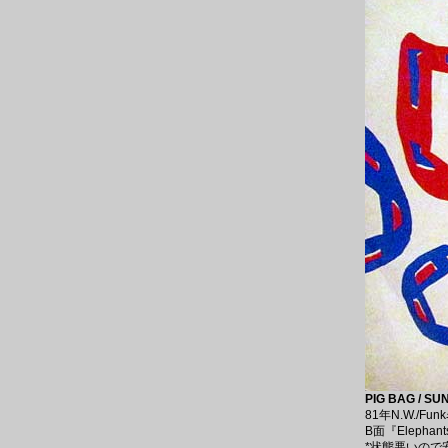
PIG BAG / SU
81年N.W./
B面『Elephan
*状態悪いので