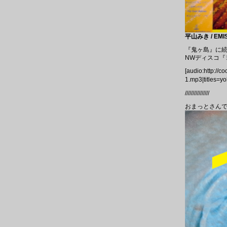
平山みき / EMIS
『鬼ヶ島』に続
NWディスコ
[audio:http://
1.mp3|titles=
////////////////
おまっとさん