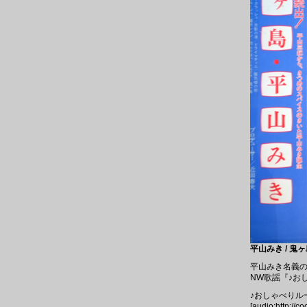
平山みき / 鬼ヶ島
平山みき名義の
NW歌謡『♪お
♪おしゃべりル
[audio:http://c