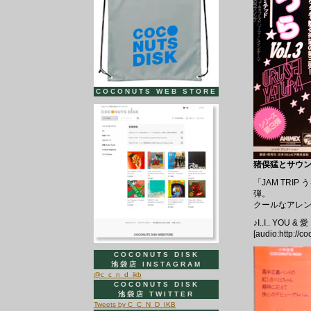
COCONUTS WEB STORE
猪俣猛とサウンドリ
「JAM TR
弾。
クールなアレンジ
♪I..I.. YOU & 愛
[audio:http://c
COCONUTS DISK
池袋店 INSTAGRAM
@c_c_n_d_ikb
COCONUTS DISK
池袋店 TWITTER
Tweets by C_C_N_D_IKB