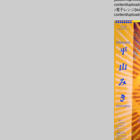
content/upload
♪電子レンジ[audio:
content/uploads