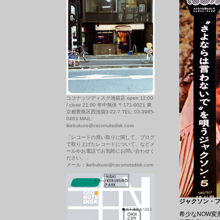
ココナッツディスク池袋店 open 12:00
/ close 21:00 年中無休 〒171-0021 東
京都豊島区西池袋3-22-7 TEL: 03-3985-
0463 MAIL:
ikebukuro@coconutsdisk.com
「レコードの買い取りに関して、ブログ
で取り上げたレコードについて、などメ
ールやお電話でお気軽にお問い合わせく
ださい。」
メール：ikebukuro@coconutsdisk.com
ジャクソン・ファイ
希少なNOW変