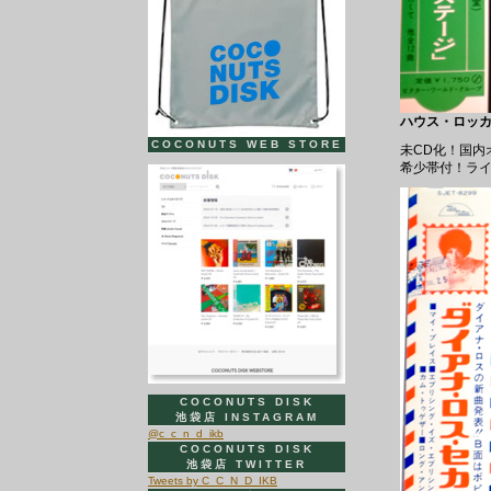
ハウス・ロッカーズ
COCONUTS WEB STORE
未CD化！国内
希少帯付！ラ
COCONUTS DISK
池袋店 INSTAGRAM
@c_c_n_d_ikb
COCONUTS DISK
池袋店 TWITTER
Tweets by C_C_N_D_IKB