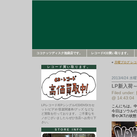
ココナッツディスク池袋店です。
レコード/CD買い取ります。
«
月曜ブログ レ
レコード買い取ります。
2013/4/24 水
LP新入荷
Filed under:
@ 14:43:04
LPレコード/EPシングル/CD/DVD/カセ
こんにちは。
ット/ビデオ/音楽関連本/グッズ などな
今日はソウルの
ど買取を行っております。 ご不要なモ
帯やJKTの状
ノがございましたらぜひ当店へお売り下
さい。
STORE INFO