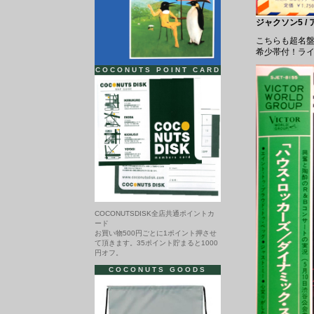
ジャクソン5 / ア
こちらも超名
希少帯付！ラ
COCONUTS POINT CARD
COCONUTSDISK全店共通ポイントカ
ード
お買い物500円ごとに1ポイント押させ
て頂きます。35ポイント貯まると1000
円オフ。
COCONUTS GOODS