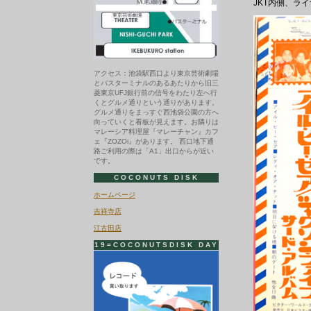
JKT内側、ラ
アクセス：池袋駅西口より東京芸術劇場
とバスターミナルのあるあたりから旧三
菱東京UFJ銀行前の信号をわたり左へ行
くとグルメ通りという通りがあります。
グルメ通りをまっすぐ西池袋公園の方へ
向っていくと看板が見えます。お隣りは
マレーシア料理屋『マレーチャン』カフ
ェ『ZOZOi』があります。 西口地下通
路ご利用の際は「A1」出口からが近い
です。
COCONUTS DISK
ホームページ
吉祥寺店
江古田店
19=COCONUTSDISK DAY