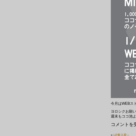
今月はWEBス
ヨロシクお願
週末もココ池
LP
コメントを
新
入
«
LP新入荷～