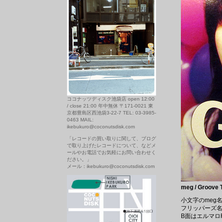
ココナッツディスク池袋店 open 12:00
/ close 21:00 年中無休 〒171-0021 東
京都豊島区西池袋3-22-7 TEL: 03-3985-
0463 MAIL:
ikebukuro@coconutsdisk.com
「レコードの買い取りに関して、ブログ
で取り上げたレコードについて、などメ
ールやお電話でお気軽にお問い合わせく
ださい。」
メール：ikebukuro@coconutsdisk.com
meg / Groove
小文字のmeg
フリッパーズ
B面はエルマロR