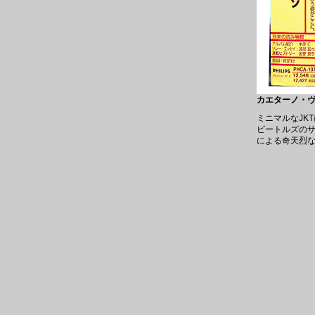
カエターノ・ヴェ
ミニマルなJK
ビートルズの
による奇天烈