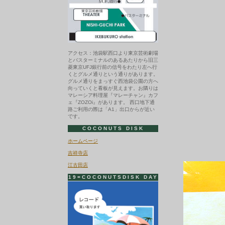
アクセス：池袋駅西口より東京芸術劇場
とバスターミナルのあるあたりから旧三
菱東京UFJ銀行前の信号をわたり左へ行
くとグルメ通りという通りがあります。
グルメ通りをまっすぐ西池袋公園の方へ
向っていくと看板が見えます。お隣りは
マレーシア料理屋『マレーチャン』カフ
ェ『ZOZOi』があります。 西口地下通
路ご利用の際は「A1」出口からが近い
です。
COCONUTS DISK
ホームページ
吉祥寺店
江古田店
19=COCONUTSDISK DAY