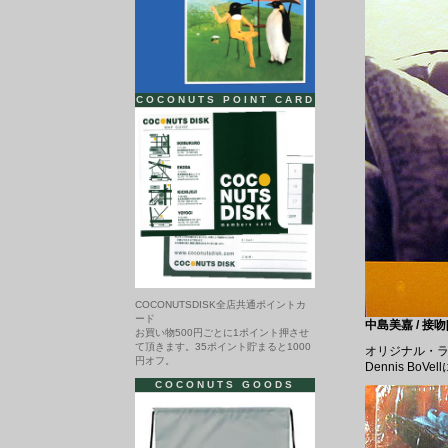
COCONUTS POINT CARD
COCONUTSDISK全店共通ポイントカ
ード
中島美嘉 / 接吻[
お買い物500円ごとに1ポイント押させ
て頂きます。35ポイント貯まると1000
オリジナル・
円オフ。
Dennis Bo
COCONUTS GOODS