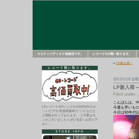
ココナッツディスク池袋店です。
レコード/CD買い取ります。
«
CD新入荷～
レコード買い取ります。
2013/1/18 金
LP新入荷
Filed under:
こんばんは。
LPレコード/EPシングル/CD/DVD/カセ
今週も早いも
ット/ビデオ/音楽関連本/グッズ などな
今日は90年代
ど買取を行っております。 ご不要なモ
ノがございましたらぜひ当店へお売り下
さい。
STORE INFO