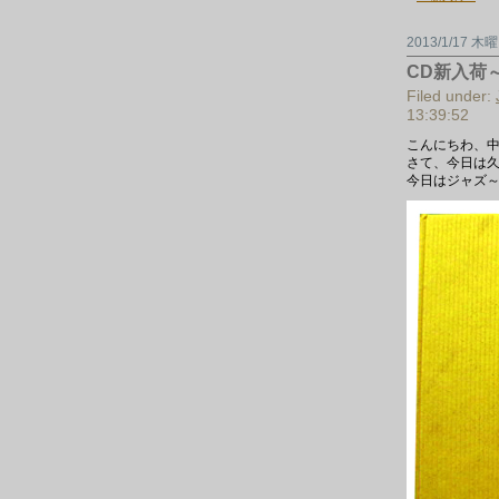
荷
～
は
2013/1/17 木
CD新入荷
Filed under:
13:39:52
こんにちわ、
さて、今日は久
今日はジャズ～