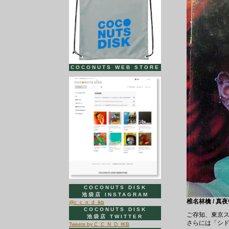
COCONUTS WEB STORE
COCONUTS DISK
池袋店 INSTAGRAM
椎名林檎 / 真夜
@c_c_n_d_ikb
COCONUTS DISK
ご存知、東京
池袋店 TWITTER
さらには「シ
Tweets by C_C_N_D_IKB