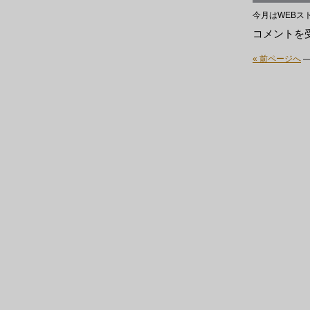
今月はWEBス
CD
コメントを
新
入
« 前ページへ
荷
～
は