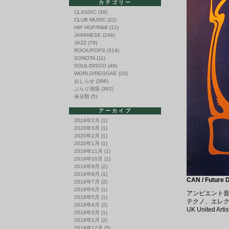
カテゴリー
CLASSIC
(38)
CLUB MUSIC
(22)
HIP HOP/R&B
(12)
JAPANESE
(246)
JAZZ
(79)
ROCK/POPS
(314)
SONOTA
(11)
SOUL/DISCO
(49)
WORLD/REGGAE
(20)
おしらせ
(388)
ぶらり池袋
(382)
未分類
(5)
アーカイブ
2024年2月
(1)
2020年3月
(1)
2020年2月
(1)
2020年1月
(1)
2019年11月
(1)
2019年10月
(1)
2019年9月
(2)
2019年8月
(1)
CAN / Future
2019年7月
(2)
2019年6月
(1)
アンビエント音響
2019年5月
(1)
テクノ、エレ
2019年4月
(2)
UK United A
2019年3月
(1)
2019年2月
(2)
2018年12月
(5)