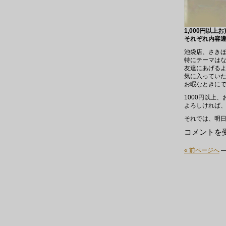
1,000円以
それぞれ内容違
池袋店、さき
特にテーマは
友達にあげる
気に入ってい
お暇なときに
1000円以上
よろしければ
それでは、明
明
コメントを
日！
は
« 前ページへ
ノ
ベ
ル
テ
ィ・
ミ
ッ
ク
ス
CD
プ