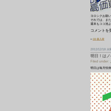
ヨロシクお願
それでは、ま
週末もココ池
LP
コメントを
新
入
«
CD 新入荷
荷
~
は
2012/12/18 
明日！はノ
Filed under:
明日は毎月恒例