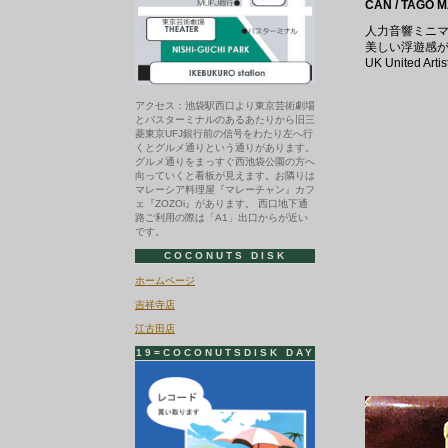
CAN / TAGO 
人力音響ミニマ
美しい浮遊感が素晴
UK United 
アクセス：池袋駅西口より東京芸術劇場
とバスターミナルのあるあたりから旧三
菱東京UFJ銀行前の信号をわたり左へ行
くとグルメ通りという通りがあります。
グルメ通りをまっすぐ西池袋公園の方へ
向っていくと看板が見えます。お隣りは
マレーシア料理屋『マレーチャン』カフ
ェ『ZOZOi』があります。 西口地下通
路ご利用の際は「A1」出口からが近い
です。
COCONUTS DISK
ホームページ
吉祥寺店
江古田店
19=COCONUTSDISK DAY