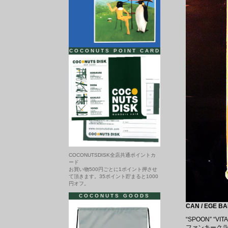
COCONUTS POINT CARD
COCONUTSDISK全店共通ポイントカ
ード
お買い物500円ごとに1ポイント押させ
て頂きます。35ポイント貯まると1000
円オフ。
COCONUTS GOODS
CAN / EGE B
“SPOON” “V
ファンキークラ