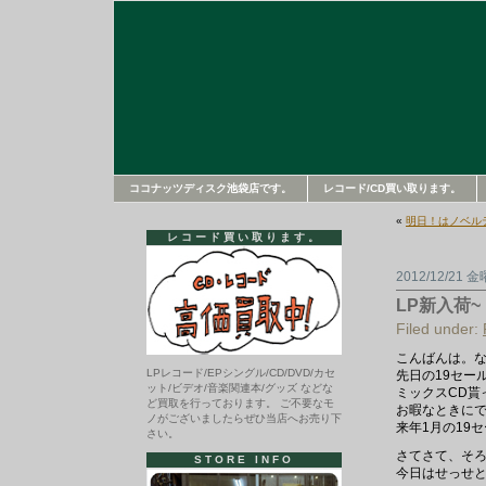
ココナッツディスク池袋店です。
レコード/CD買い取ります。
«
明日！はノベル
レコード買い取ります。
2012/12/21 
LP新入荷~
Filed under:
こんばんは。
LPレコード/EPシングル/CD/DVD/カセ
先日の19セー
ット/ビデオ/音楽関連本/グッズ などな
ミックスCD貰
ど買取を行っております。 ご不要なモ
お暇なときに
ノがございましたらぜひ当店へお売り下
来年1月の19
さい。
さてさて、そろ
STORE INFO
今日はせっせと