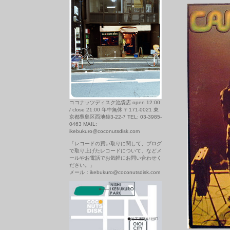
ココナッツディスク池袋店 open 12:00
/ close 21:00 年中無休 〒171-0021 東
京都豊島区西池袋3-22-7 TEL: 03-3985-
0463 MAIL:
ikebukuro@coconutsdisk.com
「レコードの買い取りに関して、ブログ
で取り上げたレコードについて、などメ
ールやお電話でお気軽にお問い合わせく
ださい。」
メール：ikebukuro@coconutsdisk.com