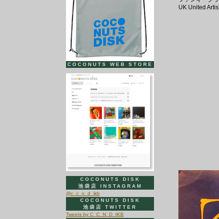
UK United A
COCONUTS WEB STORE
COCONUTS DISK
池袋店 INSTAGRAM
@c_c_n_d_ikb
COCONUTS DISK
池袋店 TWITTER
Tweets by C_C_N_D_IKB