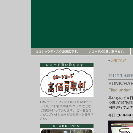
ココナッツディスク池袋店です。
レコード/CD買い取ります。
«
月曜ブログ
レコード買い取ります。
2012/2/1 水曜
PUNK/H
Filed under:
早いもので今日
LPレコード/EPシングル/CD/DVD/カセ
今度の”19″
ット/ビデオ/音楽関連本/グッズ などな
同時進行で店
ど買取を行っております。 ご不要なモ
ノがございましたらぜひ当店へお売り下
今日はPUNK/
さい。
STORE INFO