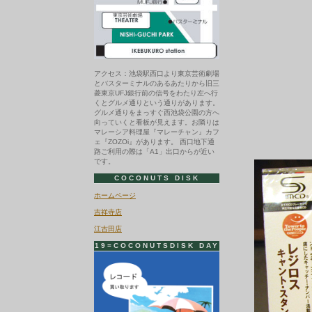
アクセス：池袋駅西口より東京芸術劇場
とバスターミナルのあるあたりから旧三
菱東京UFJ銀行前の信号をわたり左へ行
くとグルメ通りという通りがあります。
グルメ通りをまっすぐ西池袋公園の方へ
向っていくと看板が見えます。お隣りは
マレーシア料理屋『マレーチャン』カフ
ェ『ZOZOi』があります。 西口地下通
路ご利用の際は「A1」出口からが近い
です。
COCONUTS DISK
ホームページ
吉祥寺店
江古田店
19=COCONUTSDISK DAY