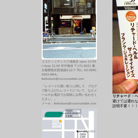
ココナッツディスク池袋店 open 12:00
/ close 21:00 年中無休 〒171-0021 東
京都豊島区西池袋3-22-7 TEL: 03-3985-
0463 MAIL:
ikebukuro@coconutsdisk.com
「レコードの買い取りに関して、ブログ
で取り上げたレコードについて、などメ
ールやお電話でお気軽にお問い合わせく
リチャード・ヘル
ださい。」
避けては通れな
メール：ikebukuro@coconutsdisk.com
説明不要！！