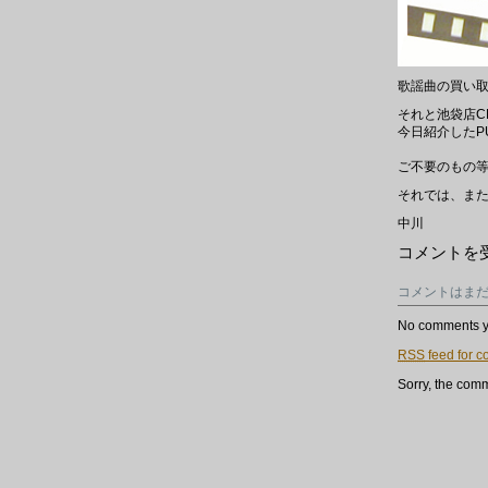
歌謡曲の買い
それと池袋店C
今日紹介したPU
ご不要のもの等
それでは、ま
中川
PUNK/HARDC
コメントを
の
CD
コメントはま
ち
ょ
い
No comments y
と
RSS
feed for c
入
荷
Sorry, the comm
し
て
ま
す！！！
は