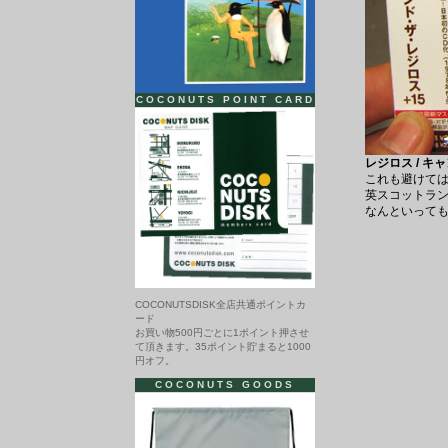
COCONUTS POINT CARD
レジロス / キ
これも避けては
英スコットラ
なんといっても”FL
COCONUTSDISK全店共通ポイントカ
ード
お買い物500円ごとに1ポイント押させ
て頂きます。35ポイント貯まると1000
円オフ。
COCONUTS GOODS