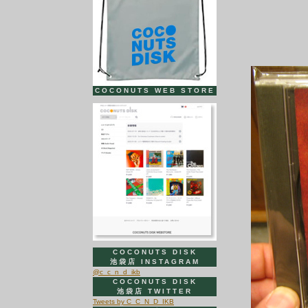
COCONUTS WEB STORE
COCONUTS DISK
池袋店 INSTAGRAM
@c_c_n_d_ikb
COCONUTS DISK
池袋店 TWITTER
Tweets by C_C_N_D_IKB