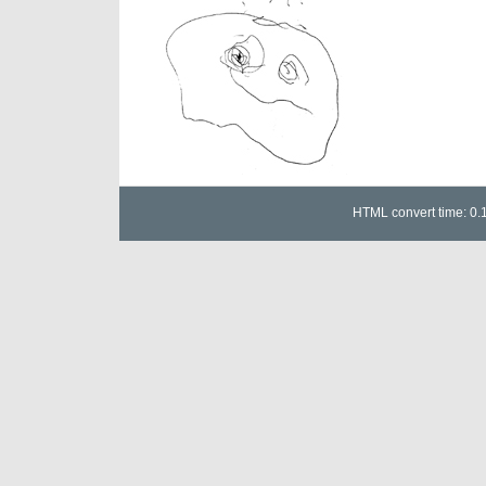
荷
は
HTML convert time: 0.