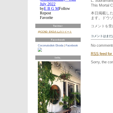
L. Subramani
This Mortal Co
本日掲載し
ます。ドウ
雨
コメントを受
Twitter
上
@CCND_EKDさんのツイート
が
コメントはまだ
り
Facebook
か
No comments
Coconutsdisk Ekoda
|
Facebook
ら
蜘
RSS
feed for
蛛
Info.
女
Sorry, the co
の
キ
ス、
サ
ー
カ
ス
と
パ
ン
に
宝