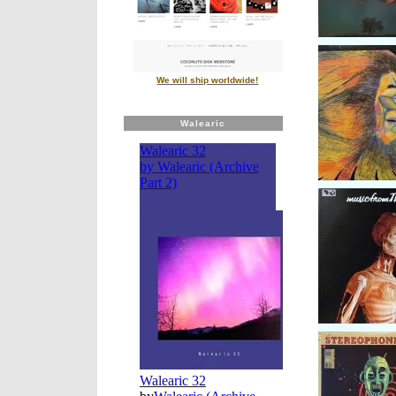
We will ship worldwide!
Walearic