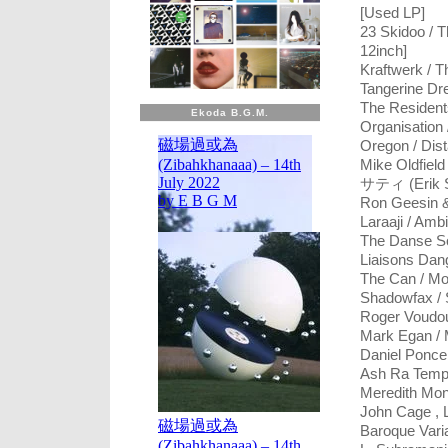
[Used LP]
23 Skidoo / 
12inch]
Kraftwerk / T
Tangerine Dre
The Resident
Ekoda B.G.M.
Organisation 
Oregon / Dist
Mike Oldfield
サティ (Erik S
Ron Geesin &
Laraaji / Amb
The Danse So
Liaisons Dan
The Can / Mo
Shadowfax /
Roger Voudou
Mark Egan / 
Daniel Ponce
Ash Ra Tempe
Meredith Mon
John Cage , 
Baroque Vari