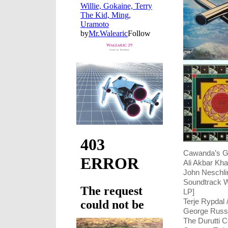
Cawanda’s Gr
Ali Akbar Kh
John Neschlin
Soundtrack W
LP]
Terje Rypdal 
George Russe
The Durutti 