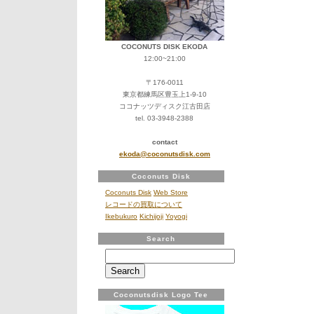
物、
ノ
ー
マ
COCONUTS DISK EKODA
ル
12:00~21:00
の
頂
〒176-0011
点
東京都練馬区豊玉上1-9-10
へ
ココナッツディスク江古田店
の
tel. 03-3948-2388
道
～
contact
夜
ekoda@coconutsdisk.com
の
影
Coconuts Disk
に
Coconuts Disk
Web Store
潜
レコードの買取について
む
Ikebukuro
Kichijoji
Yoyogi
カ
メ
Search
レ
Search
オ
for:
ン、
地
球
Coconutsdisk Logo Tee
の