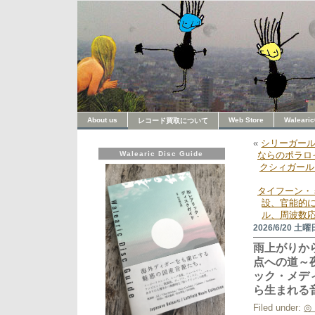
About us
Web Store
Walearic
レコード買取について
«
シリーガー
Walearic Disc Guide
ならのポラロ
クシィガール
タイフーン・
設、官能的
ル、周波数応
2026/6/20 土曜
雨上がりか
点への道～
ック・メデ
ら生まれる
Filed under:
◎ 