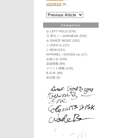
ー
2025年9月
(6)
ン・
フ
ロ
ー
Categories
ト、
◎ LEFT FIELD
(379)
身
◎ 和モノ / JAPANESE
(535)
◎ DANCE MUSIC
(192)
体
◇ USED
(1,217)
か
◇ NEW
(161)
ら
APPAREL / GOODS etc
(17)
生
お知らせ
(149)
ま
店頭情報
(96)
れ
イベント情報
(116)
る
B.G.M.
(66)
音
未分類
(3)
楽
に
影
舞
ま
で
中
古
LP
色々
入