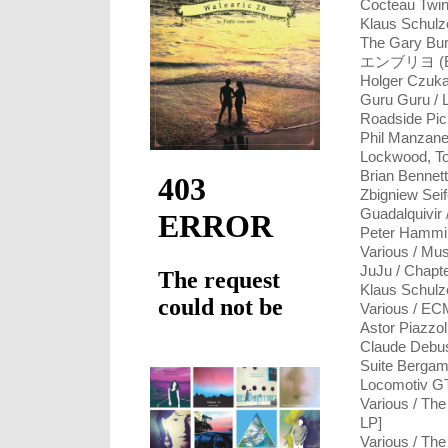
Cocteau Twin
Klaus Schulz
The Gary Bur
エンブリヨ (Emb
Holger Czuka
Guru Guru / 
Roadside Pic
Phil Manzaner
Lockwood, To
Brian Bennet
Zbigniew Seif
Guadalquivir 
Peter Hammil
Various / Mu
JuJu / Chapt
Klaus Schulze
Various / EC
Astor Piazzol
Claude Debus
Suite Bergam
Locomotiv GT
Various / Th
LP]
Various / Th