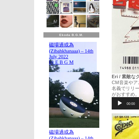
Ekoda B.G.M.
Eri / 素敵な
CM音楽やア
名義でリリ
がおすすめ
音
声
00:00
プ
レ
ー
ヤ
ー