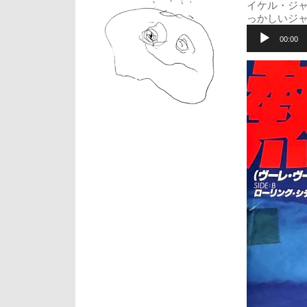
イケル・ジ
っかしいジ
音
声
00:00
プ
レ
ー
ヤ
ー