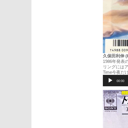
久保田利伸 (Ko
1986年発表の
リングにはア
Time今夜
音
声
00:00
プ
レ
ー
ヤ
ー