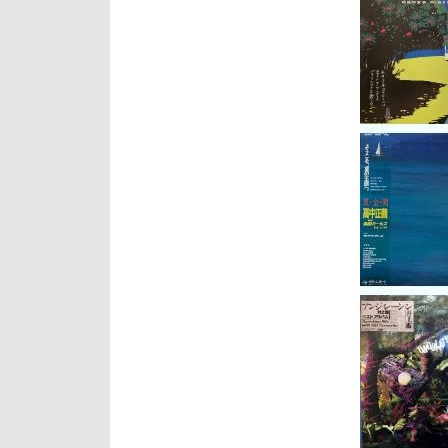
素
敵
な
ク
ラ
ク
シ
ョ
ン、
シ
ー
サ
イ
ド
慕
情
～
ア
ン
サ
ン
ブ
ル・
ア
カ
デ
ミ