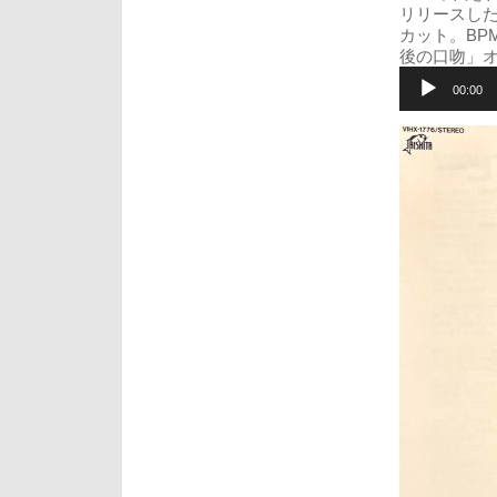
リリースしたアル
カット。BP
後の口吻」
音
声
00:00
プ
レ
ー
ヤ
ー