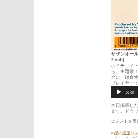
サザンオールスター
7inch]
ホイチョイ
ら』主題歌
グに「鎌倉
プレイヤー
音
声
00:00
プ
レ
本日掲載し
ー
ます。ドウ
ヤ
ー
不
コメントを受
思
議
«
紀の国屋バ
あ