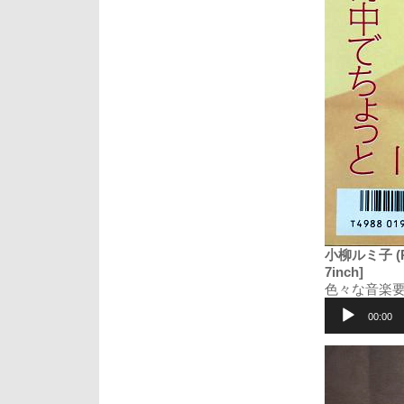
小柳ルミ子 (Ru
7inch]
色々な音楽
音
声
00:00
プ
レ
ー
ヤ
ー