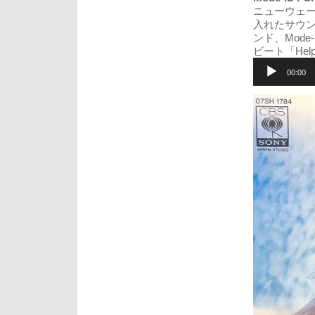
ニューウェ
入れたサウン
ンド、Mod
ビート「Hel
音
声
00:00
プ
レ
ー
ヤ
ー