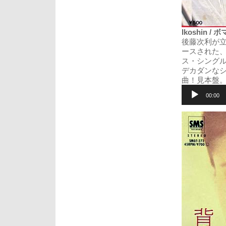
Ikoshin / 
後藤次利が立
ースされた、
ス・シングル
デカダンな
曲！見本盤
音
声
00:00
プ
レ
ー
ヤ
ー