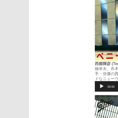
西郷輝彦 (Ter
橋幸夫、舟
手・俳優の西
ドなニュー
音
声
00:00
プ
レ
ー
ヤ
ー