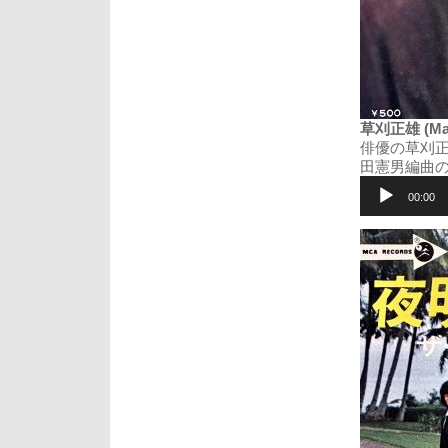
草刈正雄 (Mas
俳優の草刈正
田憲男編曲
音
声
00:00
プ
レ
ー
ヤ
ー