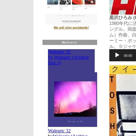
黒沢ひろみ (Hi
1980年代
We will ship worldwide!
ングル。両
ム）作曲、
ーミー・ポ
Walearic
ル。※ジャ
音
声
00:00
プ
レ
ー
ヤ
ー