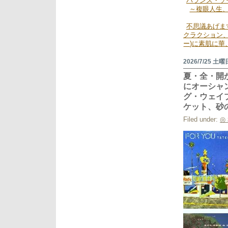
バランス・ゾ
げ
～複眼人生
ま
す
不思議あげま
か
クラクション、
ら
ー)に素肌に
ク
イ
2026/7/25 土曜
ー
ン・
夏・全・開
オ
にオーシャ
ブ・
グ・ウェイブ
ア
ケット、砂
イ
ラ
Filed under:
◎
ン
ド、
ペ
ー
パ
ー
ム
ー
ン
さ
ま
に