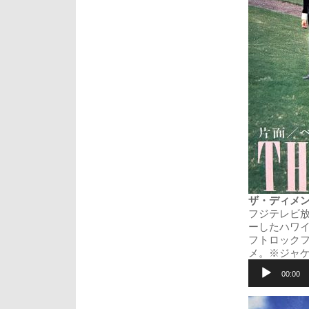
ザ・ディメンション
フジテレビ放
ーしたハワ
フトロック
メ。※ジャ
音
声
00:00
プ
レ
ー