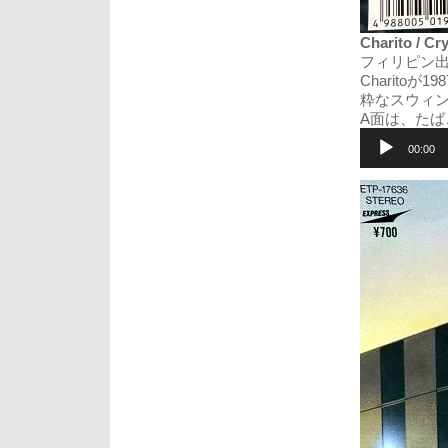
Charito / Cr
フィリピン
Charit
粋なスウィンギン
A面は、たばこ
音
声
00:00
プ
レ
ー
ヤ
ー