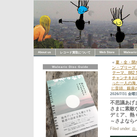
About us
Web Store
Walearic
レコード買取について
«
夏・全・開
Walearic Disc Guide
ン・ブリーズ
テーマ、882
チャンチキお
った一人の海
じ音頭、銀座
2026/7/31 金曜
不思議あげ
さまに素敵
デミア、熱く
～さよなら
Filed under:
◎