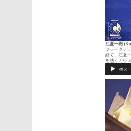
江夏一樹 (Kaz
フォークデ
経て、江夏一
を熱くカヴ
音
声
00:00
プ
レ
ー
ヤ
ー