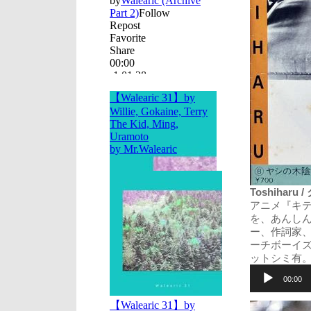
Toshiharu
アニメ『キ
を、あんし
ー、作詞家
ーチボーイ
ットシミ有
音
声
00:00
プ
レ