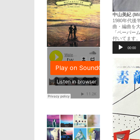
中山美紀 (Miki 
1980年代
曲・編曲を
「ペーパー
付いてます
音
声
00:00
プ
レ
ー
ヤ
ー