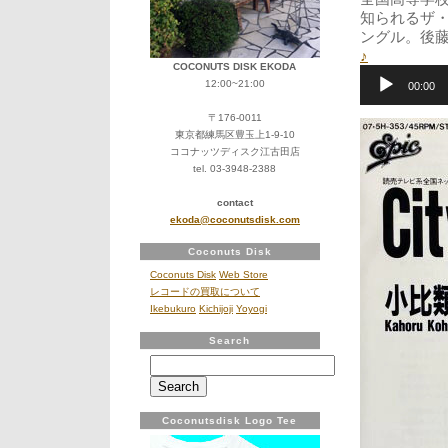
知られるザ
ングル。後
♪
COCONUTS DISK EKODA
音
12:00~21:00
声
00:00
プ
レ
〒176-0011
ー
東京都練馬区豊玉上1-9-10
ヤ
ココナッツディスク江古田店
ー
tel. 03-3948-2388
contact
ekoda@coconutsdisk.com
Coconuts Disk
Coconuts Disk
Web Store
レコードの買取について
Ikebukuro
Kichijoji
Yoyogi
Search
Search
for:
Coconutsdisk Logo Tee