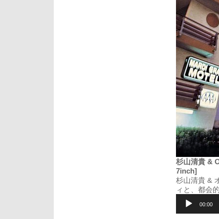
杉山清貴 & Omeg
7inch]
杉山清貴 &
ィと、都会
音
声
00:00
プ