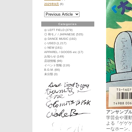
2025年9月
(6)
Categories
◎ LEFT FIELD
(379)
◎ 和モノ / JAPANESE
(535)
◎ DANCE MUSIC
(192)
◇ USED
(1,217)
◇ NEW
(161)
APPAREL / GOODS etc
(17)
お知らせ
(149)
店頭情報
(96)
イベント情報
(116)
B.G.M.
(66)
未分類
(3)
アンサンブル・
学芸会や運
よる『ゲゲ
ーなホーン