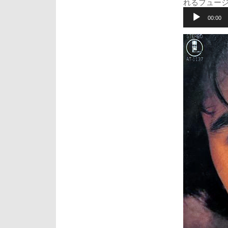
れるフュー
音
声
00:00
プ
レ
ー
ヤ
ー