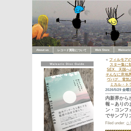
About us
Web Store
Walearic
レコード買取について
«
フィルモアの
Walearic Disc Guide
スター集に
SEX、天国
そんなに意地
ヴバグ、電気
ミカル・ト
2026/5/29 金曜
内新界から
報～ありの
ン・コンフ
でサンプリ
Filed under:
◇