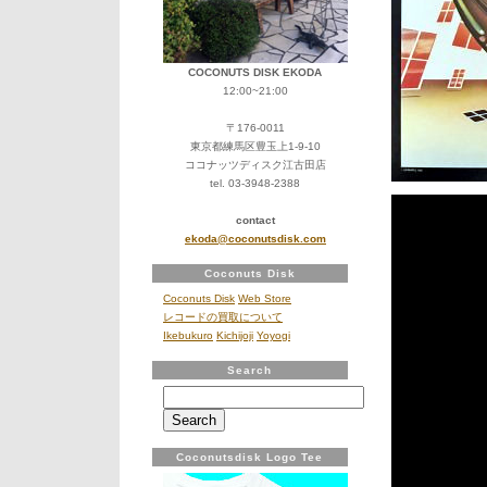
COCONUTS DISK EKODA
12:00~21:00
〒176-0011
東京都練馬区豊玉上1-9-10
ココナッツディスク江古田店
tel. 03-3948-2388
contact
ekoda@coconutsdisk.com
Coconuts Disk
Coconuts Disk
Web Store
レコードの買取について
Ikebukuro
Kichijoji
Yoyogi
Search
Search
for:
Coconutsdisk Logo Tee