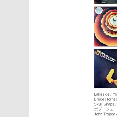
Lakeside / Y
Bruce Hornsb
Skull Snaps /
ボブ・ジェームス 
John Tropea 