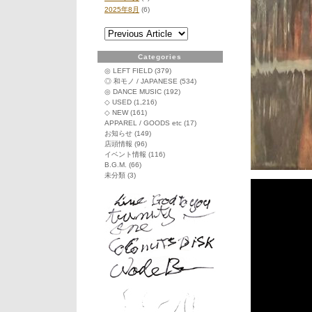
2025年8月
(6)
Categories
◎ LEFT FIELD
(379)
◎ 和モノ / JAPANESE
(534)
◎ DANCE MUSIC
(192)
◇ USED
(1,216)
◇ NEW
(161)
APPAREL / GOODS etc
(17)
お知らせ
(149)
店頭情報
(96)
イベント情報
(116)
B.G.M.
(66)
未分類
(3)