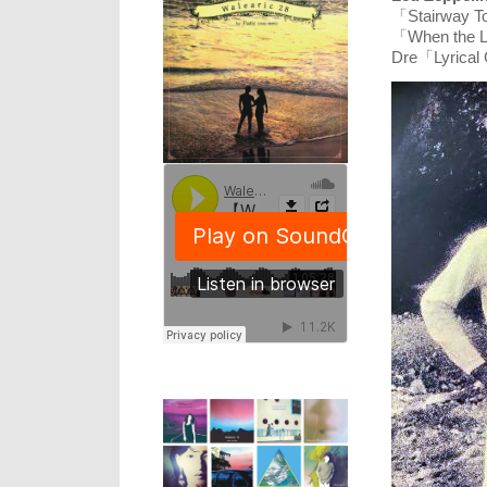
「Stairw
「When the 
Dre「Lyr