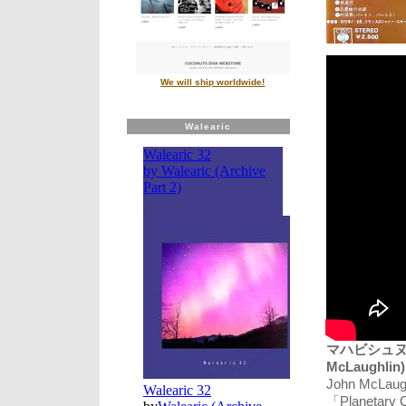
We will ship worldwide!
Walearic
マハビシュヌ・オ
McLaughlin)
John McLa
「Planetary