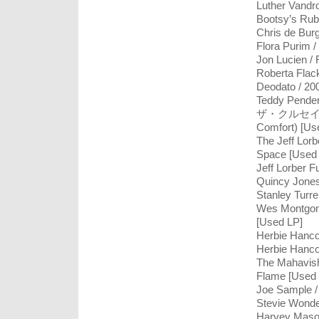
Luther Vandro
Bootsy’s Rub
Chris de Burg
Flora Purim 
Jon Lucien /
Roberta Flac
Deodato / 20
Teddy Pender
ザ・クルセイダー
Comfort) [Us
The Jeff Lorb
Space [Used
Jeff Lorber F
Quincy Jones
Stanley Turre
Wes Montgome
[Used LP]
Herbie Hanco
Herbie Hanco
The Mahavish
Flame [Used 
Joe Sample /
Stevie Wonde
Harvey Mason