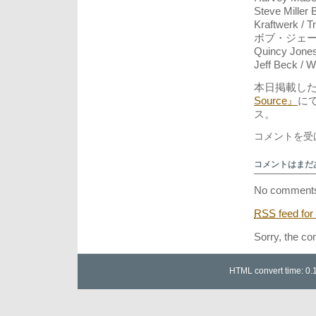
Steve Miller 
Kraftwerk / 
ボブ・ジェームス (
Quincy Jones 
Jeff Beck / W
本日掲載し
Source』
に
ス。
内
コメントを受
新
界
コメントはまだ
か
ら
No comments
水
の
RSS
feed for
星
座、
Sorry, the co
プ
レ
ジ
HTML convert time: 0.
ャ
ー・
セ
ン