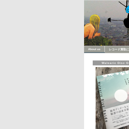
About us
レコード買取に
Walearic Disc G