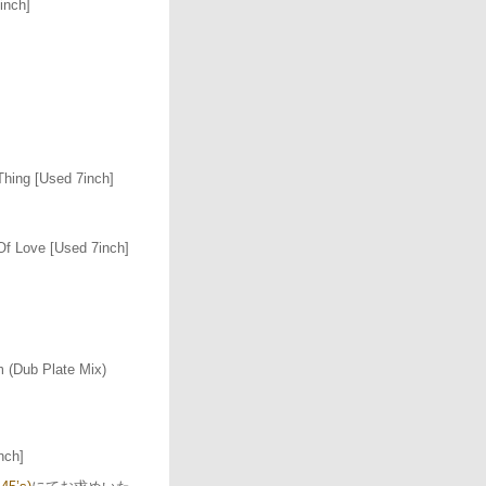
inch]
Thing [Used 7inch]
 Of Love [Used 7inch]
 (Dub Plate Mix)
nch]