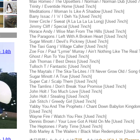
Max Romeo / The Upsetters / Norman / Norman Dub [Used 7
Trinity / Eventide Home [Used 7inch]
Meditations / Woman Is Like A Shadow [Used 7inch]
Barry Issac / I ‘n’ I Deh Ya [Used 7inch]
Inner Circle / Sweat (A La La La La Long) [Used 7inch]
Jimmy Cliff / Special [Used 7inch]
Horace Andy / Wise Man From The Hills [Used 7inch]
.
The Paragons / Left With A Broken Heart [Used 7inch]
Sugar Minott / Devil’s Pickney [Used 7inch]
The Taxi Gang / Village Caller [Used 7inch]
Zoe Fox / Paul “Lymie” Murray / Ain’t Nothing Like The Real 
Ghost / Run To You [Used 7inch]
Jah Thomas / Best Dress [Used 7inch]
Tulloch T / Fantastic [Used 7inch]
The Maytals / The Ska-Ta-Lites / I’ll Never Grow Old / Song
Sugar Minott / A True [Used 7inch]
Super Cat / Scalp Them [Used 7inch]
The Tamlins / Don’t Break Your Promise [Used 7inch]
John Holt / Too Much Love [Used 7inch]
John Holt / Stealing [Used 7inch]
Jah Stitch / Greedy Girl [Used 7inch]
Yabby You And The Prophets / Chant Down Babylon Kingdom
[Used 7inch]
Wayne Fire / Watch You Flex [Used 7inch]
Dennis Brown / Your Love Got A Hold On Me [Used 7inch]
The Heptones / Party Time [Used 7inch]
Bob Marley & The Wailers / Black Man Redemption [Used 7i