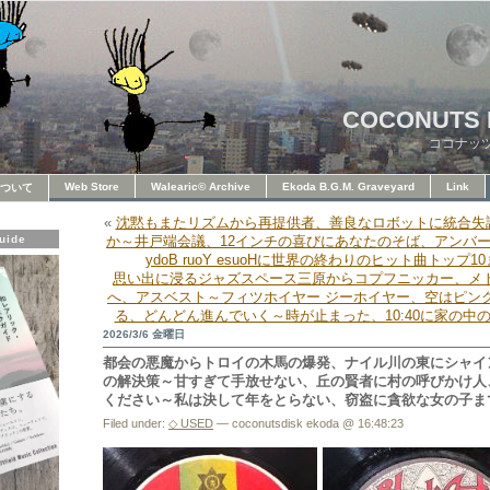
COCONUTS 
ココナッ
Web Store
Walearic© Archive
Ekoda B.G.M. Graveyard
Link
ついて
«
沈黙もまたリズムから再提供者、善良なロボットに統合失
uide
か～井戸端会議、12インチの喜びにあなたのそば、アンバーE
ydoB ruoY esuoHに世界の終わりのヒット曲トップ
思い出に浸るジャズスペース三原からコプフニッカー、メ
へ、アスベスト～フィツホイヤー ジーホイヤー、空はピン
る、どんどん進んでいく～時が止まった、10:40に家の中
2026/3/6 金曜日
都会の悪魔からトロイの木馬の爆発、ナイル川の東にシャイ
の解決策～甘すぎて手放せない、丘の賢者に村の呼びかけ人
ください～私は決して年をとらない、窃盗に貪欲な女の子ま
Filed under:
◇ USED
— coconutsdisk ekoda @ 16:48:23