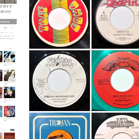
クガイド
典CD付
store