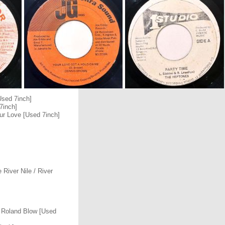
Used 7inch]
7inch]
ur Love [Used 7inch]
River Nile / River
w Roland Blow [Used