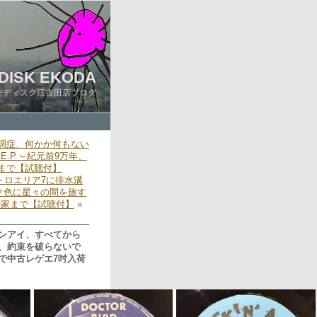
DISK EKODA
ツディスク江古田店ブログ
調症、何かか何もない
.P.～紀元前9万年、
10まで【試聴付】
トロエリア7に排水溝
ク色に星々の間を旅す
の家まで【試聴付】
»
ンアイ、すべてから
、約束を破らないで
で中古レゲエ7吋入荷