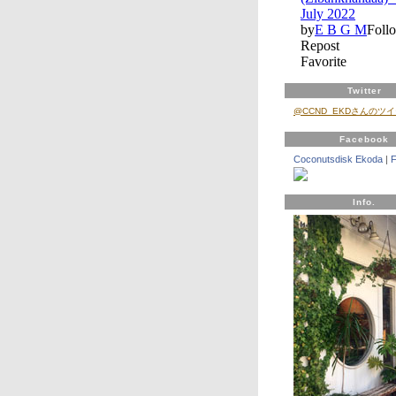
Twitter
@CCND_EKDさんのツ
Facebook
Coconutsdisk Ekoda
|
Info.