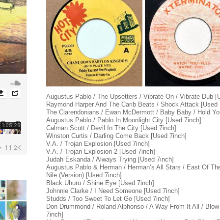
Augustus Pablo / The Upsetters / Vibrate On / Vibrate Dub [
Raymond Harper And The Carib Beats / Shock Attack [Used 
The Clarendonians / Ewan McDermott / Baby Baby / Hold Yo
Augustus Pablo / Pablo In Moonlight City [Used 7inch]
Calman Scott / Devil In The City [Used 7inch]
Winston Curtis / Darling Come Back [Used 7inch]
V.A. / Trojan Explosion [Used 7inch]
V.A. / Trojan Explosion 2 [Used 7inch]
Judah Eskanda / Always Trying [Used 7inch]
Augustus Pablo & Herman / Herman’s All Stars / East Of The 
Nile (Version) [Used 7inch]
Black Uhuru / Shine Eye [Used 7inch]
Johnnie Clarke / I Need Someone [Used 7inch]
Studds / Too Sweet To Let Go [Used 7inch]
Don Drummond / Roland Alphonso / A Way From It All / Blo
7inch]