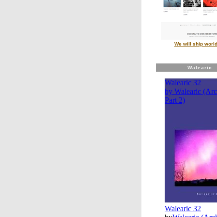
We will ship worl
Walearic