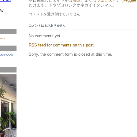
本日掲載したタイトルは
店頭
、または
ウェブストア (Reggae 4
だけます。ドウゾヨロシクオネガイイタシマス。
都
コメントを受け付けていません
会
の
コメントはまだありません
悪
魔
No comments yet.
イート
か
RSS
feed for comments on this post.
ら
ト
Sorry, the comment form is closed at this time.
Facebook
ロ
イ
の
木
馬
の
爆
発、
ナ
イ
ル
川
の
東
に
シ