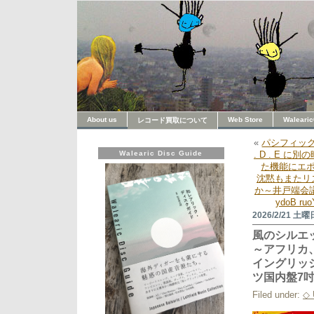
About us
Web Store
Walearic
レコード買取について
«
パシフィッ
Walearic Disc Guide
. D . E
た機能にエ
沈黙もまたリ
か～井戸端会議
ydoB 
2026/2/21 土曜
風のシルエッ
～アフリカ
イングリッ
ツ国内盤7
Filed under:
◇