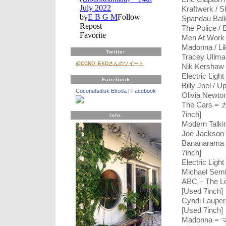
Kraftwerk / 
Spandau Balle
The Police / 
Men At Work 
Madonna / Lik
Twitter
Tracey Ullma
@CCND_EKDさんのツイート
Nik Kershaw 
Electric Ligh
Facebook
Billy Joel / 
Coconutsdisk Ekoda
|
Facebook
Olivia Newton
The Cars 
7inch]
Info.
Modern Talkin
Joe Jackson /
Bananaram
7inch]
Electric Ligh
Michael Semb
ABC – The 
[Used 7inch]
Cyndi L
[Used 7inch]
Madonna = 