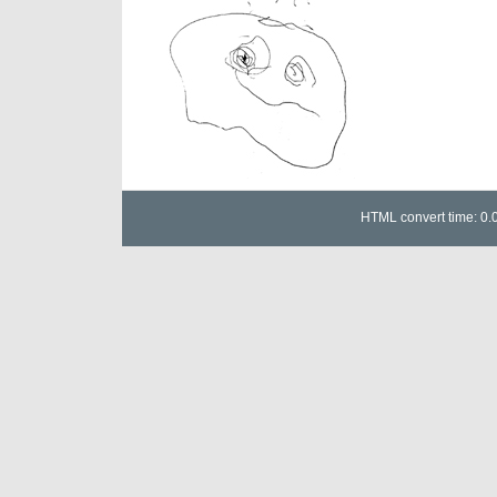
ッ
ツ
国
内
盤
7
吋
シ
ン
グ
ル
HTML convert time: 0.
色々
入
荷
し
ま
し
た
は