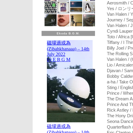
Aerosmith / 
Yes / ロンリ
Van Halen / 
Journey / Se
Van Halen / 
Cyndi Lauper 
Ekoda B.G.M.
Toto / Africa 
Tiffany / I T
Billy Joel / 
The Rolling S
Van Halen / 
Lio / Amicale
Djavan / Sam
Bobby Caldwel
a-ha / Take 
Sting / Engl
Prince / Whe
The Dream Ac
Prince And Th
Rick Astley 
The Hony Drip
Seona Dancing
Quarterflash
Eric Clapton 