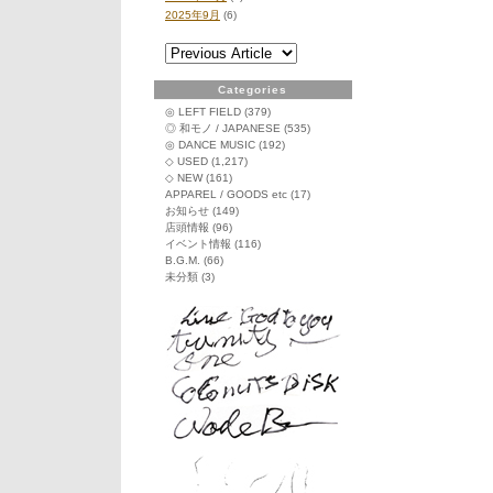
イ
2025年9月
(6)
ン
グ
リ
ッ
Categories
シ
◎ LEFT FIELD
(379)
ュ
◎ 和モノ / JAPANESE
(535)
マ
◎ DANCE MUSIC
(192)
ン・
◇ USED
(1,217)
イ
◇ NEW
(161)
ン・
APPAREL / GOODS etc
(17)
ニ
お知らせ
(149)
店頭情報
(96)
ュ
イベント情報
(116)
ー
B.G.M.
(66)
ヨ
未分類
(3)
ー
ク
～
ト
ゥ
ル
ー
ま
で
洋
楽
ヒ