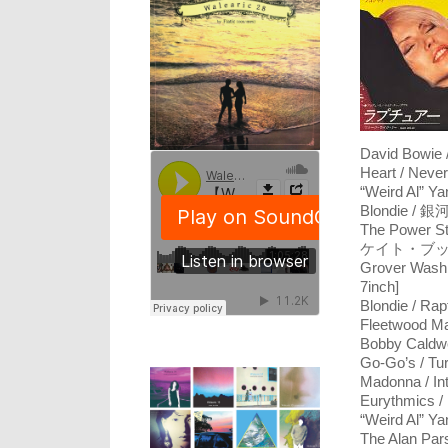
David Bowie 
Heart / Nev
“Weird Al” Ya
Blondie / 
The Power Sta
ケイト・ブッシュ
Grover Washin
7inch]
Blondie / R
Fleetwood Ma
Bobby Caldwe
Go-Go’s / 
Madonna / In
Eurythmics /
“Weird Al” Ya
The Alan Pars