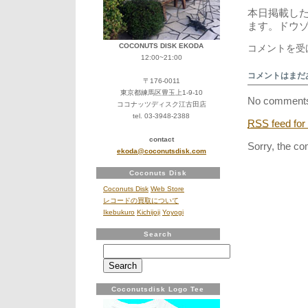
本日掲載し
ます。ドウ
風
COCONUTS DISK EKODA
コメントを受
の
12:00~21:00
シ
コメントはまだ
ル
〒176-0011
エ
東京都練馬区豊玉上1-9-10
No comments
ッ
ココナッツディスク江古田店
ト
tel. 03-3948-2388
RSS
feed for
か
ら
contact
Sorry, the co
リ
ekoda@coconutsdisk.com
ド
Coconuts Disk
ル、
Eat
Coconuts Disk
Web Store
It
レコードの買取について
に
Ikebukuro
Kichijoji
Yoyogi
セ
パ
Search
レ
Search
ー
for:
ト・
ウ
Coconutsdisk Logo Tee
ェ
イ、