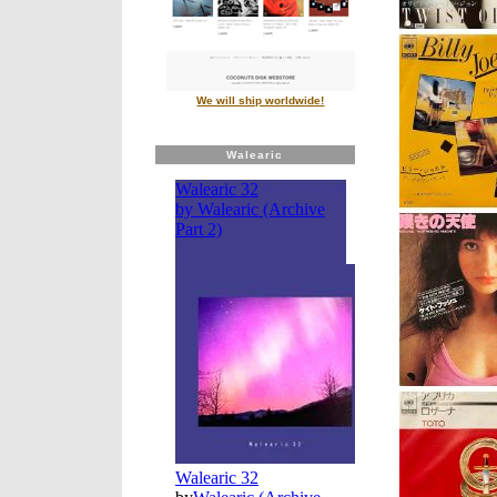
We will ship worldwide!
Walearic