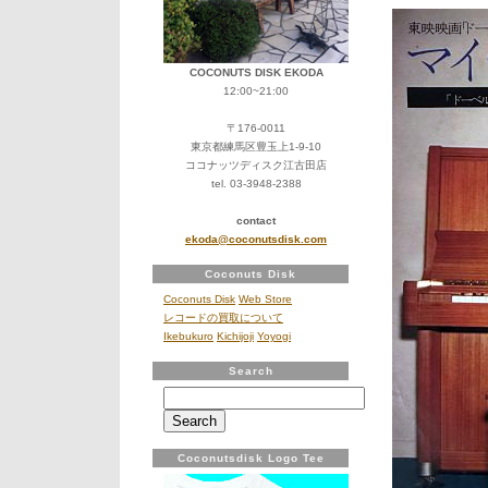
レ
ー
ヤ
ー
COCONUTS DISK EKODA
12:00~21:00
〒176-0011
東京都練馬区豊玉上1-9-10
ココナッツディスク江古田店
tel. 03-3948-2388
contact
ekoda@coconutsdisk.com
Coconuts Disk
Coconuts Disk
Web Store
レコードの買取について
Ikebukuro
Kichijoji
Yoyogi
Search
Search
for:
Coconutsdisk Logo Tee