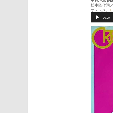
中原理恵 (Nak
松本隆作詞／
オススメ。
♪
音
声
00:00
プ
レ
ー
ヤ
ー