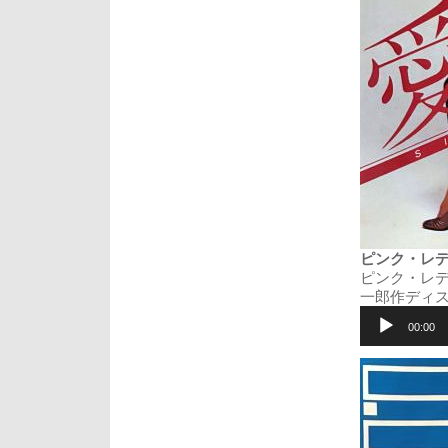
ピンク・レディ (P
ピンク・レデ
一郎作ディ
音
声
00:00
プ
レ
ー
ヤ
ー