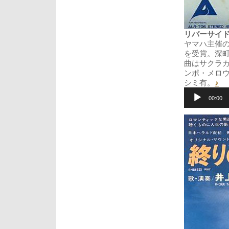
リバーサイド (R
ヤマハ主催の
を受賞。深町
曲はサクラカ
ンポ・メロ
シミ有。
♪
音
声
00:00
プ
レ
ー
ヤ
ー