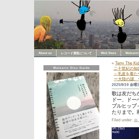
About us
Web Store
Walearic
レコード買取について
«
Terry The Ki
Walearic Disc Guide
二十世紀の知
～毛皮を着た
ー大陸の謎、
2025/9/19 金曜
歌は友だち
ドー、ドーベ
プルヒップ～
たりまで。
Filed under:
◎