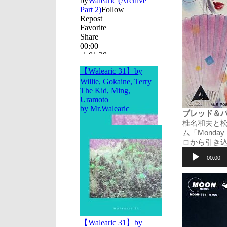
ブレッド＆バター (
椎名和夫と松
ム「Monda
ロから引き込まれ
音
声
00:00
プ
レ
ー
ヤ
ー