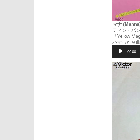
マナ (Manna) 
ティン・パン・ア
「Yellow
ハマった名曲
音
声
00:00
プ
レ
ー
ヤ
ー