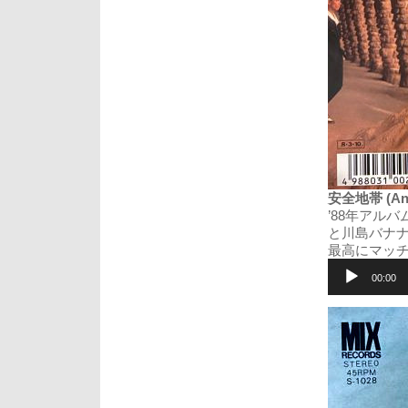
安全地帯 (Anz
’88年アル
と川島バナ
最高にマッ
音
声
00:00
プ
レ
ー
ヤ
ー