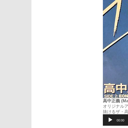
高中正義 (Masay
オリジナルア
抜けるザ・高
音
声
00:00
プ