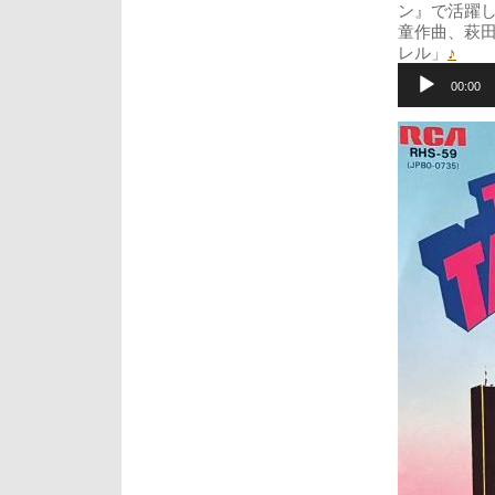
ン』で活躍し
童作曲、萩田
レル」
♪
音
声
00:00
プ
レ
ー
ヤ
ー