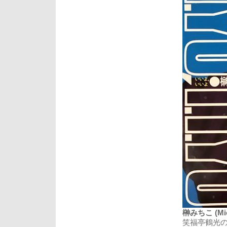
榊みちこ (Michi
笑福亭鶴光