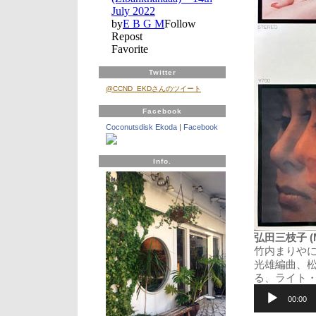
Twitter
@CCND_EKDさんのツイート
Facebook
Coconutsdisk Ekoda
|
Facebook
Info.
弘田三枝子 (Mi
竹内まりやに
光雄編曲、
る、ライト
音
声
00:00
プ