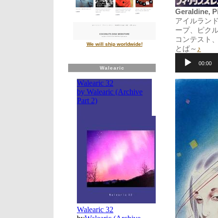
Geraldine, P
アイルラン
ープ、ピク
コンテスト
We will ship worldwide!
とば～
♪
音
声
00:00
Walearic
プ
レ
ー
ヤ
ー