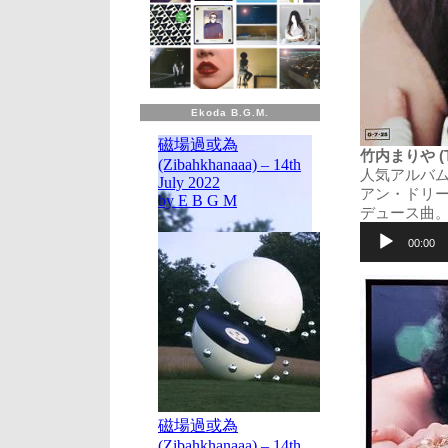
Ekoda B.G.M.
竹内まりや (Tak
人気アルバム
アン・ドリー
デュース曲
音
声
00:00
プ
レ
ー
ヤ
ー