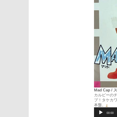
Mad Cap / 
カルビーの
プ！タケカ
本盤。
♪
音
声
00:00