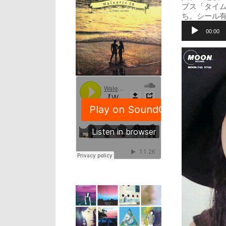
プス「タイム
ち。シール
音
声
00:00
プ
レ
ー
ヤ
ー