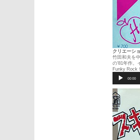
クリエーション (
竹田和夫を
の’81年作
Funky Rock
音
声
00:00
プ
レ
ー
ヤ
ー