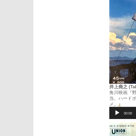
井上堯之 (Taka
角川映画『
当。ハードボ
メ。
♪
音
声
00:00
プ
レ
ー
ヤ