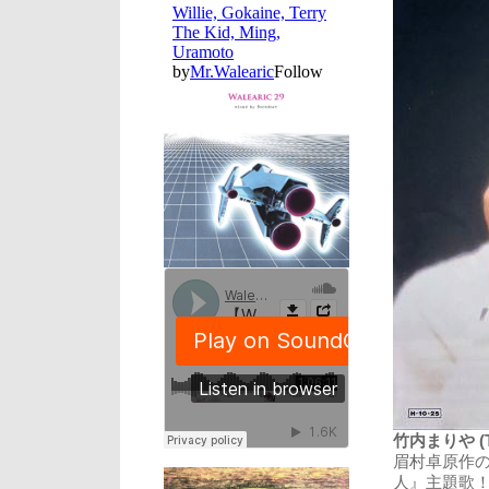
竹内まりや (Tak
眉村卓原作の
人』主題歌