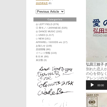
2025年9月
(6)
Categories
◎ LEFT FIELD
(379)
◎ 和モノ / JAPANESE
(535)
◎ DANCE MUSIC
(192)
◇ USED
(1,217)
◇ NEW
(161)
APPAREL / GOODS etc
(17)
お知らせ
(149)
店頭情報
(96)
イベント情報
(116)
B.G.M.
(66)
未分類
(3)
弘田三枝子 (Mie
別れた恋人
の心を切なく
アレンジの
音
声
00:00
プ
レ
ー
ヤ
ー