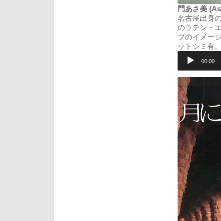
門あさ美 (Asam
名古屋出身
のラテン・エ
プのイメージ
ットシミ有
音
声
00:00
プ
レ
ー
ヤ
ー