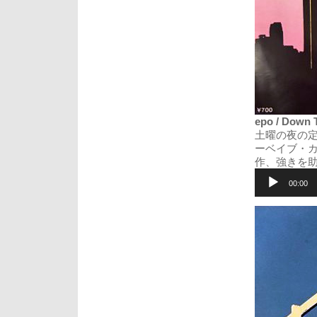
epo / Down 
土曜の夜の
ーベイブ・カヴ
作、強きを
音
声
00:00
プ
レ
ー
ヤ
ー