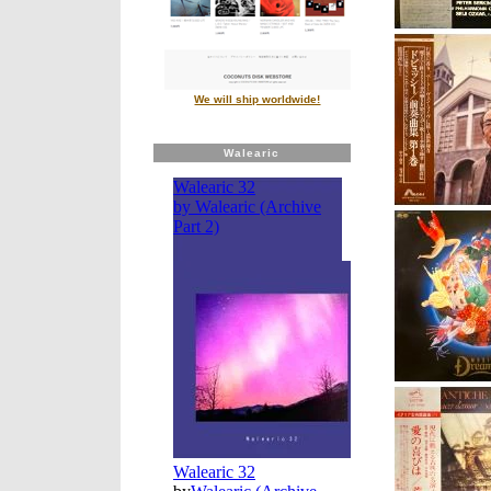
We will ship worldwide!
Walearic