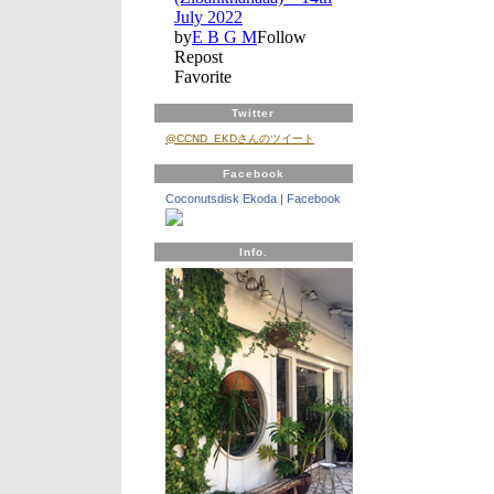
カ
ン
ロ
ブ・
ノ
ー
Twitter
ル
～
@CCND_EKDさんのツイート
劇
団
Facebook
四
Coconutsdisk Ekoda
|
Facebook
季、
東
京
Info.
ヴ
ェ
ネ
ル
デ
ィ
マ
ン
ド
リ
ン
オ
ー