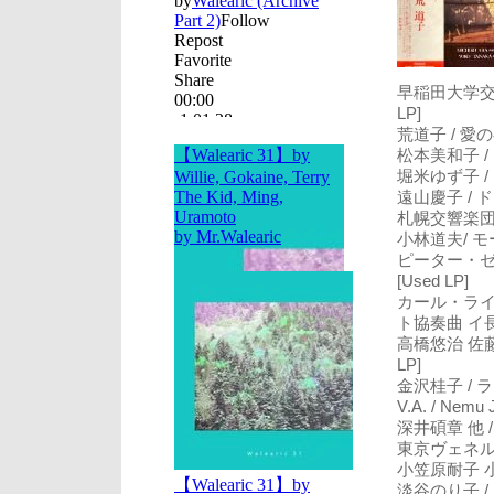
早稲田大学交響
LP]
荒道子 / 愛の喜
松本美和子 / 
堀米ゆず子 /
遠山慶子 / ド
札幌交響楽団 /
小林道夫/ モ
ピーター・ゼル
[Used LP]
カール・ライ
ト協奏曲 イ長調
高橋悠治 佐藤
LP]
金沢桂子 / ラ
V.A. / Nemu 
深井碩章 他 /
東京ヴェネルデ
小笠原耐子 小笠原
淡谷のり子 / 