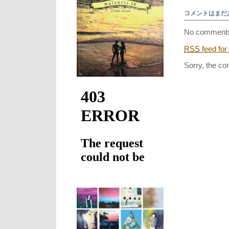
ツ
コメントはまだ
ー
清
No comments
水
と
RSS
feed for
宇
宙
Sorry, the co
楽
団
か
ら
群
馬
交
響
楽
団、
早
稲
田
大
学
交
響
楽
団