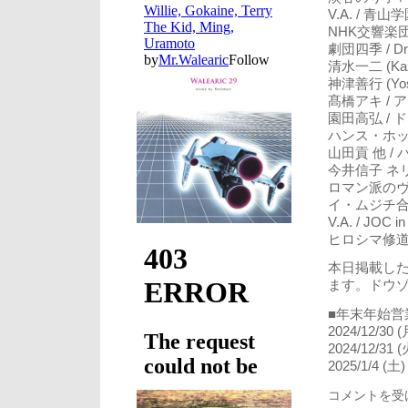
V.A. / 青山学
NHK交響楽団 
劇団四季 / Dre
清水一二 (Kazu
神津善行 (Yos
髙橋アキ / ア
園田高弘 / ド
ハンス・ホッター (H
山田貢 他 /
今井信子 ネ
ロマン派のヴィ
イ・ムジチ合奏
V.A. / JOC i
ヒロシマ修道大学マ
本日掲載し
ます。ドウ
■年末年始営
2024/12/30
2024/12/31
2025/1/4 (
ワ
コメントを受
ン