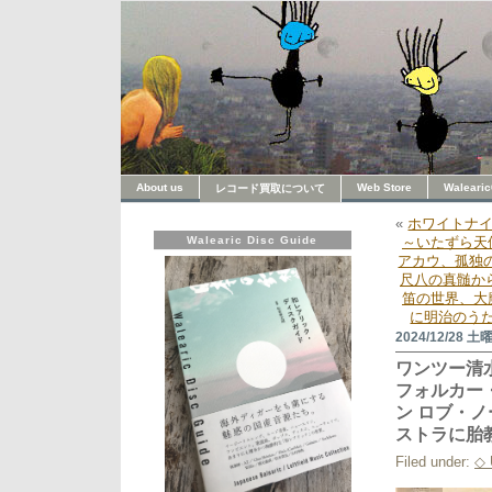
About us
Web Store
Walearic
レコード買取について
«
ホワイトナ
Walearic Disc Guide
～いたずら天
アカウ、孤独
尺八の真髄か
笛の世界、大
に明治のう
2024/12/28 土
ワンツー清
フォルカー
ン ロブ・
ストラに胎
Filed under:
◇