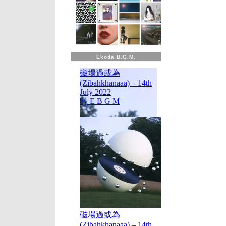
フ
ォ
ル
カ
ー・
レ
ニ
Ekoda B.G.M.
ッ
ケ
に
札
幌
交
響
楽
団、
サ
マ
ル
カ
ン
ド
タ
ク
ラ
マ