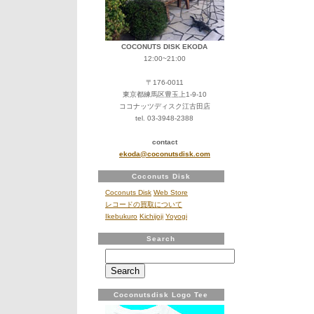
ケ
ス
ト
ラ
COCONUTS DISK EKODA
に
12:00~21:00
胎
教
〒176-0011
の
東京都練馬区豊玉上1-9-10
た
ココナッツディスク江古田店
め
tel. 03-3948-2388
の
音
contact
楽
ekoda@coconutsdisk.com
～
Coconuts Disk
日
本
Coconuts Disk
Web Store
の
レコードの買取について
四
Ikebukuro
Kichijoji
Yoyogi
季
ま
Search
で
Search
は
for:
Coconutsdisk Logo Tee