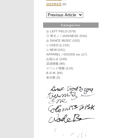
2025年8月
(6)
Categories
◎ LEFT FIELD
(379)
◎ 和モノ / JAPANESE
(534)
◎ DANCE MUSIC
(192)
◇ USED
(1,216)
◇ NEW
(161)
APPAREL / GOODS etc
(17)
お知らせ
(149)
店頭情報
(96)
イベント情報
(116)
B.G.M.
(66)
未分類
(3)