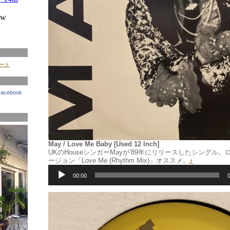
イート
Facebook
May / Love Me Baby [Used 12 Inch]
UKのHouseシンガーMayが’89年にリリースしたシングル。ロウ
ージョン「Love Me (Rhythm Mix)」オススメ。
♪
音
声
00:00
プ
レ
ー
ヤ
ー