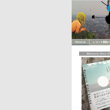
About us
レコード買取に
Walearic Disc G