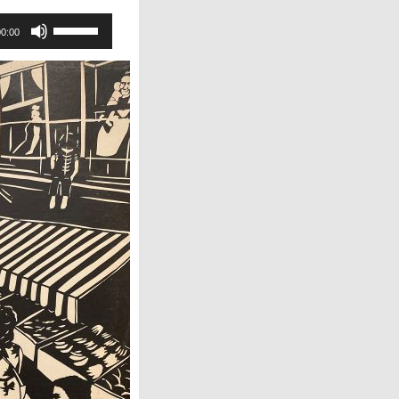
ボ
00:00
リ
ュ
ー
ム
調
節
に
は
上
下
矢
印
キ
ー
を
使
っ
て
く
だ
さ
い。