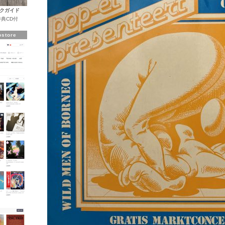
クガイド
典CD付
store