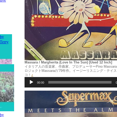
Massara / Margherita (Love In The Sun) [Used 12 Inch]
イタリア人の音楽家、作曲家、プロデューサーPino Massa
ロジェクトMassaraの’79年作。イージーリスニング・テ
コ！
♪
音
声
00:00
プ
レ
ー
ヤ
ー