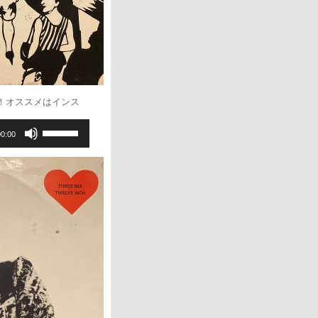
ヴァー！オススメはインス
ボ
00:00
リ
ュ
ー
ム
調
節
に
は
上
下
矢
印
キ
ー
を
使
っ