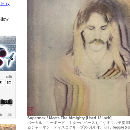
Supermax / Meets The Almighty [Used 12 Inch]
ボーカル、キーボード、ギターにベースもこなすマルチ奏者Kurt H
るジャーマン・ディスコグループの’81年作。少しReggae