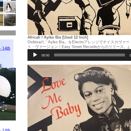
.
Africali / Ayiko Bia [Used 12 Inch]
Osibisaの「Ayiko Bia」をElectroアレンジでナイスカ
ト・ヴァージョン！Easy Street Recordsからのリリース。
♪
音
声
00:00
プ
レ
ー
ヤ
ー