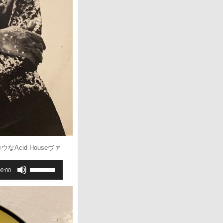
て
く
だ
さ
い。
なAcid Houseヴァ
ボ
00:00
リ
ュ
ー
ム
調
節
に