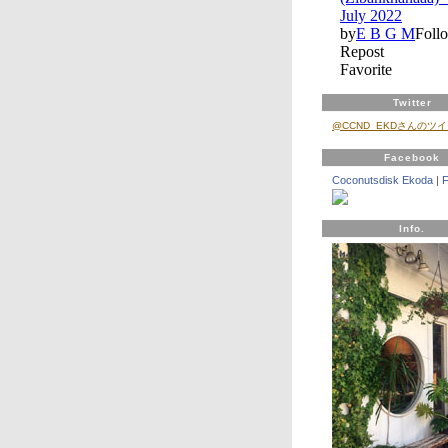
Twitter
@CCND_EKDさんのツ
Facebook
Coconutsdisk Ekoda
|
Info.