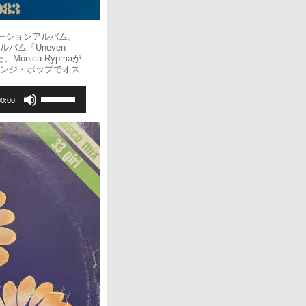
レーションアルバム。
ルバム「Uneven
れた、Monica Rypmaが
ストレンジ・ポップでオス
ボ
00:00
リ
ュ
ー
ム
調
節
に
は
上
下
矢
印
キ
ー
を
使
っ
て
く