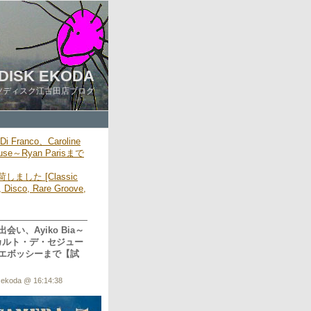
DISK EKODA
ツディスク江古田店ブログ
 Di Franco、Caroline
House～Ryan Parisまで
しました [Classic
 Disco, Rare Groove,
、Ayiko Bia～
カルト・デ・セジュー
エボッシーまで【試
 ekoda @ 16:14:38