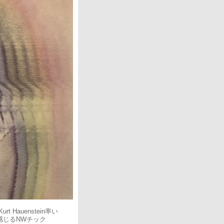
下
矢
印
キ
ー
を
使
っ
て
く
だ
さ
い。
auenstein率い
を感じるNWチック