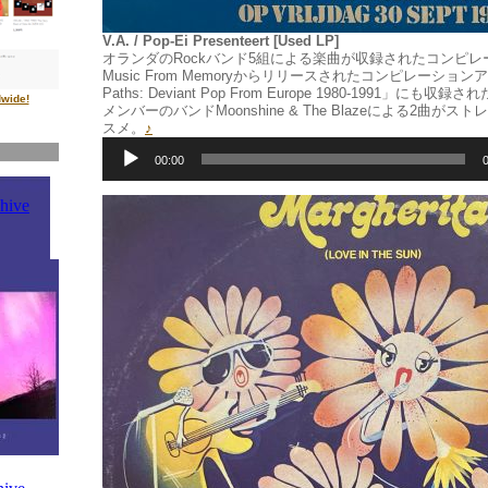
V.A. / Pop-Ei Presenteert [Used LP]
オランダのRockバンド5組による楽曲が収録されたコンピ
Music From Memoryからリリースされたコンピレーションア
Paths: Deviant Pop From Europe 1980-1991」にも収録さ
dwide!
メンバーのバンドMoonshine & The Blazeによる2曲が
スメ。
♪
音
声
00:00
プ
レ
ー
ヤ
ー