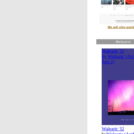
We will ship worl
Walearic