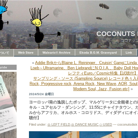
COCONUTS 
ココナッ
Web Store
Walearic© Archive
Ekoda B.G.M. Graveyard
Link
ついて
«
Addie BrikからBlaine L. Reininger、Cruisin’ GangにLinda
uide
Loeb～Ultramarine、Ben LiebrandにN.O.I.A.、Baby Doll 
レフティEuro／Cosmic特集【試聴付】
サンプリング・ソース (Sampling Source) レコード色々入荷
Rock, Progressive rock, Arena Rock, New Wave, AOR, Soul,
Modern Soul, Jazz, Fusion etc]
»
2024/5/24 金曜日
ヨーロッパ発の逸脱したポップ、マルゲリータに全能者との出会い
キル・ユアセルフ・ダンシング、11:55にチャイナタウン、
ルからアフリカ、オルホス・コロリドス、ディダディにオイ
聴付】
Filed under:
◎ LEFT FIELD
,
◎ DANCE MUSIC
,
◇ USED
— coconutsdisk