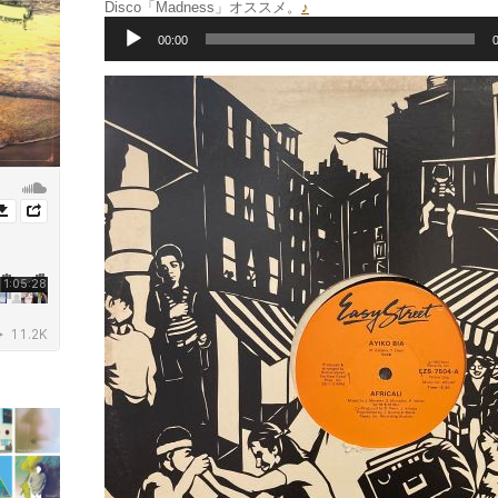
Disco「Madness」オススメ。
♪
音
声
00:00
プ
レ
ー
ヤ
ー