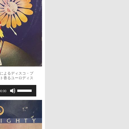
だ
さ
い。
raによるディスコ・プ
イスト香るユーロディス
ボ
00:00
リ
ュ
ー
ム
調
節
に
は
上