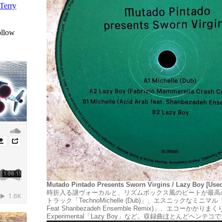
Mutado Pintado Presents Sworn Virgins / Lazy Boy [Used
時折入る謎ヴォーカルと、リズムボックス風のビートが最高
トラック「TechnoMichelle (Dub)」、エスニックなミニマル「Mich
Feat Shanbezadeh Ensemble Remix)」、エコーかかりま
Experimental「Lazy Boy」など。収録曲ほとんどヘンテコ