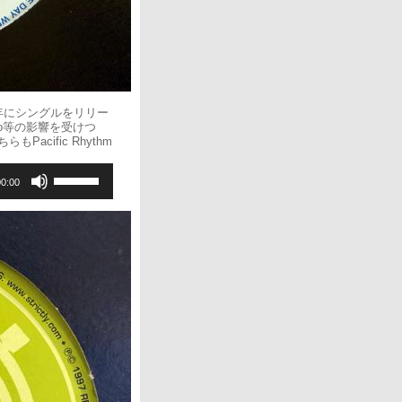
2020年にシングルをリリー
chno等の影響を受けつ
cific Rhythm
ボ
00:00
リ
ュ
ー
ム
調
節
に
は
上
下
矢
印
キ
ー
を
使