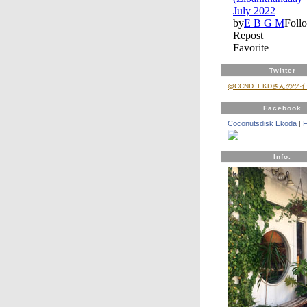
Twitter
@CCND_EKDさんのツ
Facebook
Coconutsdisk Ekoda
|
Info.