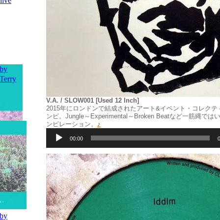
V.A. / SLOW001 [Used 12 Inch]
2015年にロンドンで結成されたアート&イベント・コレクティブの
ンピ。Jungle～Experimental～Broken Beatなど一筋
ンピレーション。
♪
音
声
00:00
プ
レ
ー
ヤ
ー