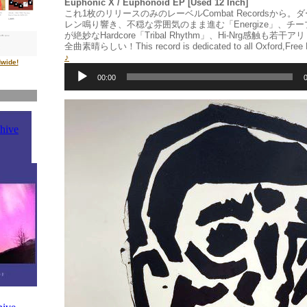
Euphonic X / Euphonoid EP [Used 12 Inch]
これ1枚のリリースのみのレーベルCombat Recordsから
レン鳴り響き、不穏な雰囲気のまま進む「Energize」、チ
が絶妙なHardcore「Tribal Rhythm」、Hi-Nrg感触も若干アリ
全曲素晴らしい！This record is dedicated to all Oxford,Free
♪
dwide!
音
声
00:00
プ
レ
ー
ヤ
ー