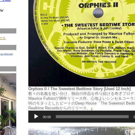
イート
Facebook
Orphies II / The Sweetest Bedtime Story [Used 12 Inch]
数々の名義を使い分け、独自の作品を作り続ける奇才プロデュ
Maurice Fultonの’98年リリース作。心地よいシンセ＆コーラス、M
特のモタッとしたビートのDeep House「The Sweetest Bedti
Realtime Recordsからのリリース。
♪
音
声
00:00
プ
レ
ー