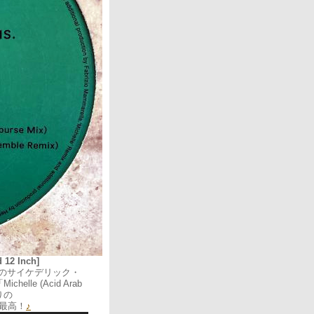
印
キ
ー
を
使
っ
て
く
だ
さ
い。
 12 Inch]
のサイケデリック・
elle (Acid Arab
くりの
で最高！
♪