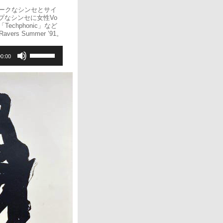
。ダークなシンセとサイ
ープなシンセに女性Vo
「Techphonic」など
 Ravers Summer ’91。
ボ
00:00
リ
ュ
ー
ム
調
節
に
は
上
下
矢
印
キ
ー
を
使
っ
て
く
だ
さ