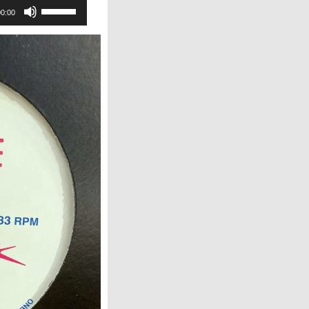
ボ
00:00
リ
ュ
ー
ム
調
節
に
は
上
下
矢
印
キ
ー
を
使
っ
て
く
だ
さ
い。