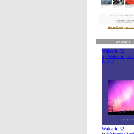
We will ship worl
Walearic