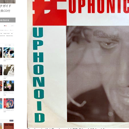
クガイド
典CD付
store