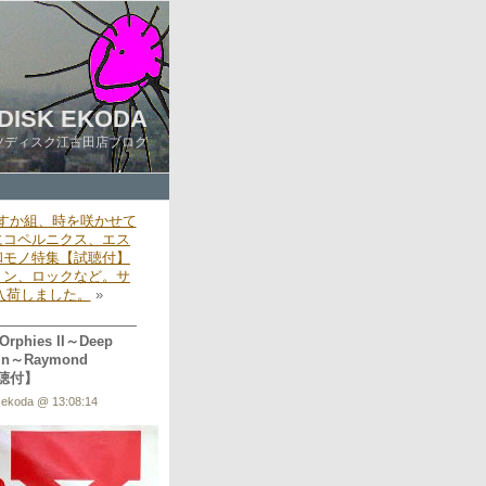
DISK EKODA
ツディスク江古田店ブログ
すか組、時を咲かせて
にコペルニクス、エス
和モノ特集【試聴付】
ョン、ロックなど。サ
々入荷しました。
»
rphies II～Deep
rvin～Raymond
試聴付】
 ekoda @ 13:08:14