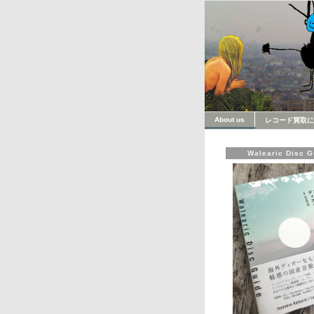
About us
レコード買取に
Walearic Disc G