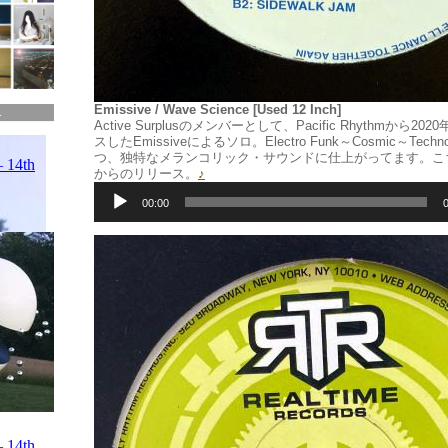
Emissive / Wave Science [Used 12 Inch]
.
Active Surplusのメンバーとして、Pacific Rhythmから
スしたEmissiveによるソロ。Electro Funk～Cosmic～Te
つ、独特なメランコリック・サウンドに仕上がってます。こちらもPa
からのリリース。
♪
音
声
00:00
プ
レ
ー
ヤ
ー