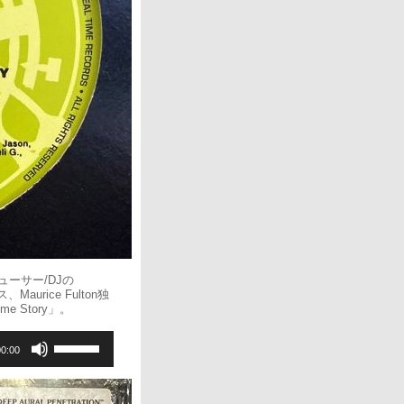
っ
て
く
だ
さ
い。
ーサー/DJの
aurice Fulton独
me Story」。
ボ
00:00
リ
ュ
ー
ム