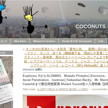
COCONUTS 
ココナッ
Web Store
Walearic© Archive
Ekoda B.G.M. Graveyard
Link
ついて
«
タンポポの音楽から一水四見「愛包心気」、親鸞に花のあ
uide
～テクノ・タンゴ、赤々丸（睡眠価千金、理由なき普通）
テティック～新視界、異次元ストーリーにレガシアムまで
続：レアグルーヴ～ソウル、ディスコ、ジャズ、フュージ
ンプリング・ソース・レコード（90’s Hiphop他）諸
2024/3/15 金曜日
Euphonic XからSLOW001、Mutado PintadoにEmissive、O
Aural Penetration、IsomiseにSebastian Becky、Mr. Ma
Castoldiまで新旧突然変異 Mutant Sound色々入荷特集【
Filed under:
◎ LEFT FIELD
,
◎ DANCE MUSIC
,
◇ USED
— coconutsdisk