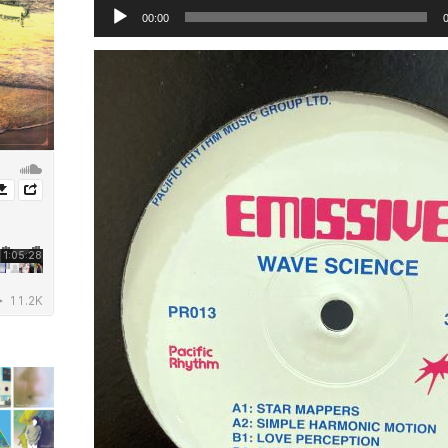
音
声
00:00
プ
レ
ー
ヤ
ー