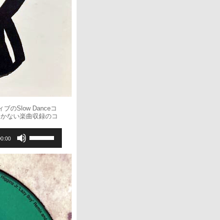
い。
Slow Danceコ
縄ではいかない楽曲収録のコ
ボ
00:00
リ
ュ
ー
ム
調
節
に
は
上
下
矢