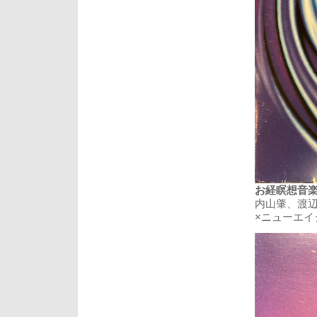
お経瞑想音楽 /
内山肇、渡
×ニューエイ