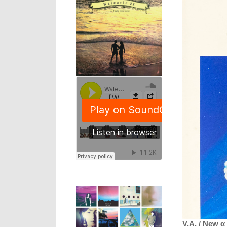
V.A. / New α