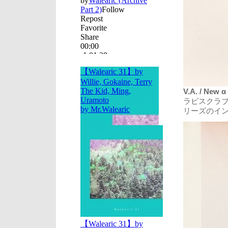
V.A. / New α
ラピスクラ
リーズのイ