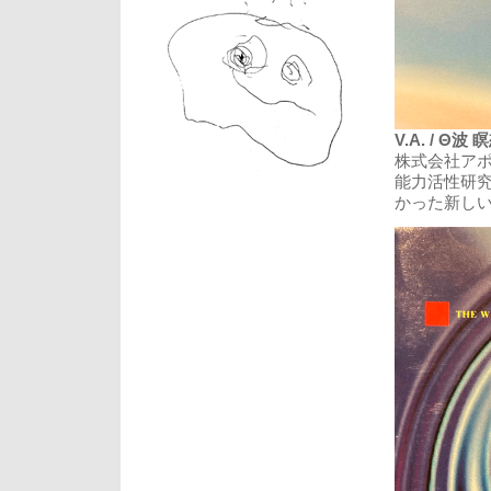
V.A. / Θ波 
株式会社アポ
能力活性研
かった新しい