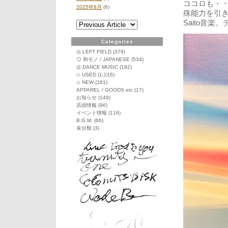
ココロも・
2025年8月
(6)
殊能力を引き継い
Saito音
Categories
◎ LEFT FIELD
(379)
◎ 和モノ / JAPANESE
(534)
◎ DANCE MUSIC
(192)
◇ USED
(1,216)
◇ NEW
(161)
APPAREL / GOODS etc
(17)
お知らせ
(149)
店頭情報
(96)
イベント情報
(116)
B.G.M.
(66)
未分類
(3)