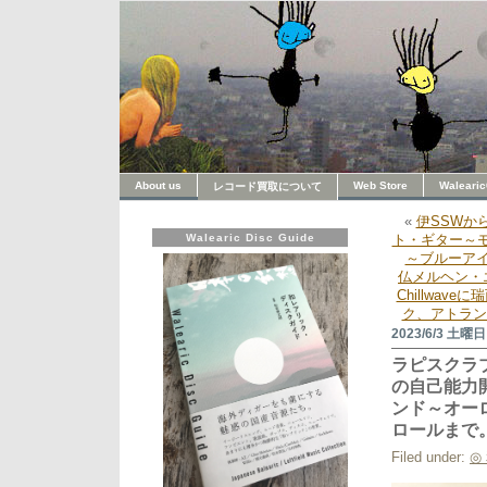
About us
Web Store
Walearic
レコード買取について
«
伊SSWか
Walearic Disc Guide
ト・ギター～モ
～ブルーア
仏メルヘン・
Chillwa
ク、アトラン
2023/6/3 土曜日
ラピスクラブ 
の自己能力
ンド～オー
ロールまで
Filed under:
◎