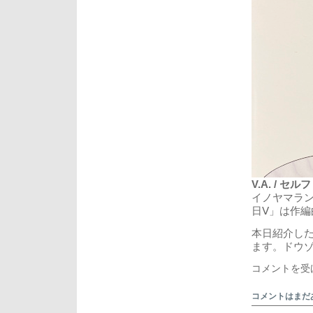
V.A. / 
イノヤマランド
日Ⅴ」は作
本日紹介し
ます。ドウ
ラ
コメントを受
ピ
ス
コメントはまだ
ク