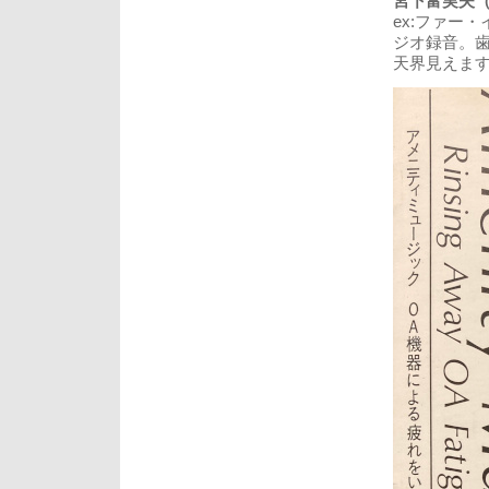
宮下富実夫（Fum
ex:ファー
ジオ録音。歯
天界見えま