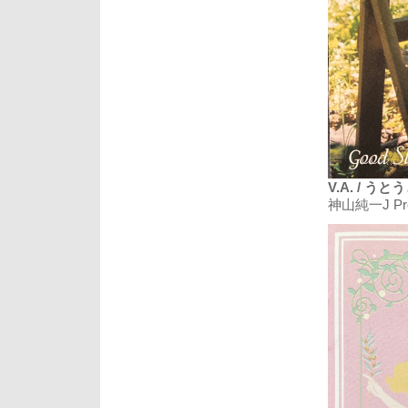
V.A. / う
神山純一J P