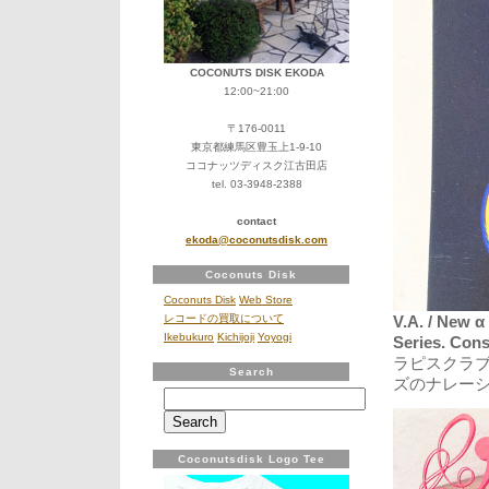
COCONUTS DISK EKODA
12:00~21:00
〒176-0011
東京都練馬区豊玉上1-9-10
ココナッツディスク江古田店
tel. 03-3948-2388
contact
ekoda@coconutsdisk.com
Coconuts Disk
Coconuts Disk
Web Store
V.A. / New α
レコードの買取について
Ikebukuro
Kichijoji
Yoyogi
Series. Con
ラピスクラ
Search
ズのナレー
Search
for:
Coconutsdisk Logo Tee