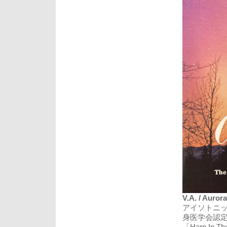
V.A. / Auror
アイソトニ
身医学会認定
「Harp In T