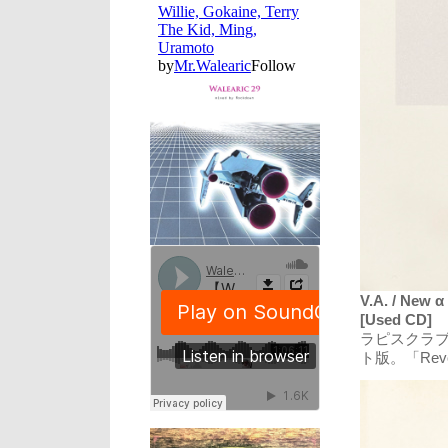
V.A. / New α
[Used CD]
ラピスクラ
ト版。「Revolv