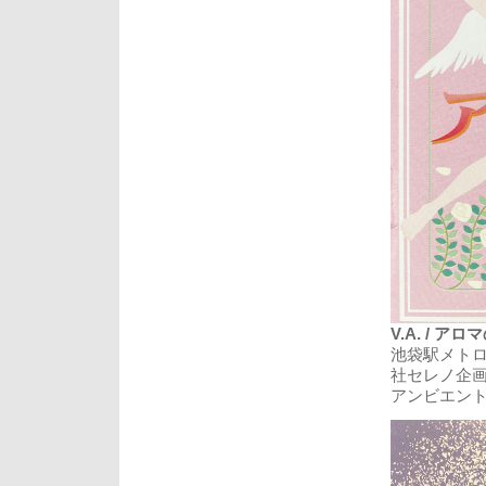
V.A. / アロ
池袋駅メト
社セレノ企
アンビエント