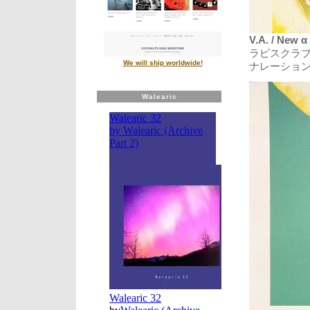
V.A. / New α
ラピスクラブNA
We will ship worldwide!
ナレーショ
Walearic