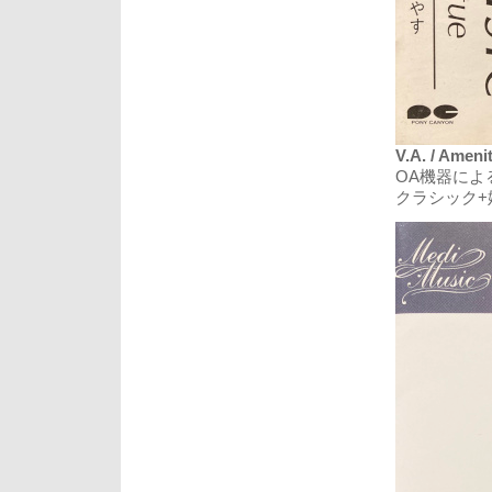
V.A. / Amen
OA機器によ
クラシック+姫