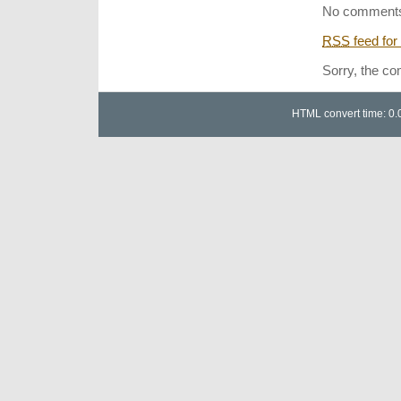
ラ
No comments
ブ
New
RSS
feed for
α
Sound
Sorry, the co
System
シ
リ
HTML convert time: 0.
ー
ズ
か
ら
Θ
波
瞑
想、
驚
異
の
自
己
能
力
開
発
瞑
想