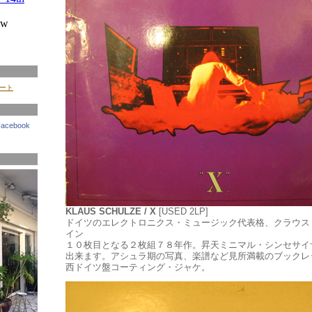
イート
Facebook
KLAUS SCHULZE / X
[USED 2LP]
ドイツのエレクトロニクス・ミュージック代表格、クラウス
イン
１０枚目となる２枚組７８年作。昇天ミニマル・シンセサイ
出来ます。アシュラ期の写真、楽譜など見所満載のブックレ
西ドイツ盤コーティング・ジャケ。