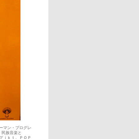
ーマン・プログレ
、民族音楽と
ングｊｋｔ。ＰＯＰ