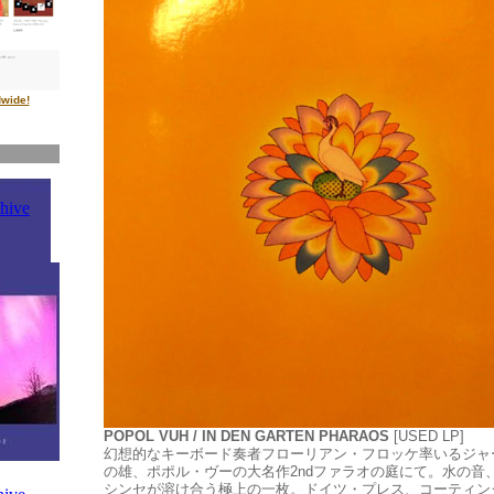
dwide!
POPOL VUH / IN DEN GARTEN PHARAOS
[USED LP]
幻想的なキーボード奏者フローリアン・フロッケ率いるジャ
の雄、ポポル・ヴーの大名作2ndファラオの庭にて。水の音
シンセが溶け合う極上の一枚。ドイツ・プレス、コーティ