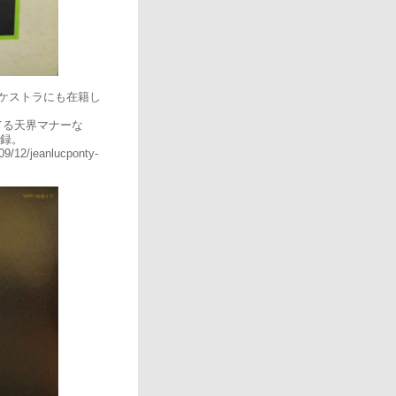
ケストラにも在籍し
てる天界マナーな
収録。
09/12/jeanlucponty-