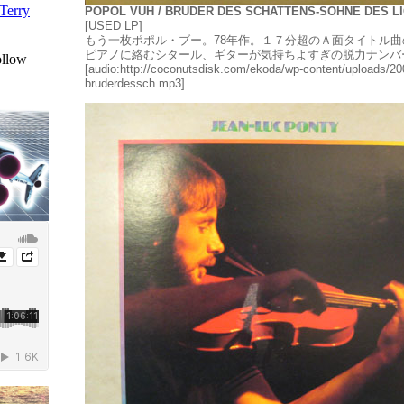
POPOL VUH / BRUDER DES SCHATTENS-SOHNE DES L
[USED LP]
もう一枚ポポル・ブー。78年作。１７分超のＡ面タイトル
ピアノに絡むシタール、ギターが気持ちよすぎの脱力ナンバ
[audio:http://coconutsdisk.com/ekoda/wp-content/uploads/20
bruderdessch.mp3]