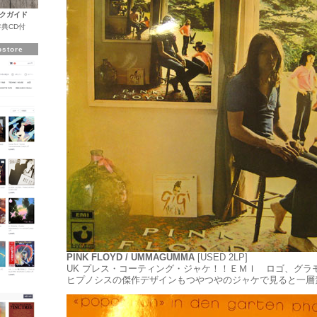
クガイド
典CD付
store
PINK FLOYD / UMMAGUMMA
[USED 2LP]
UK プレス・コーティング・ジャケ！！ＥＭＩ ロゴ、グラ
ヒプノシスの傑作デザインもつやつやのジャケで見ると一層