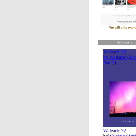
We will ship worl
Walearic