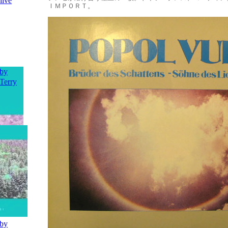
ＩＭＰＯＲＴ。