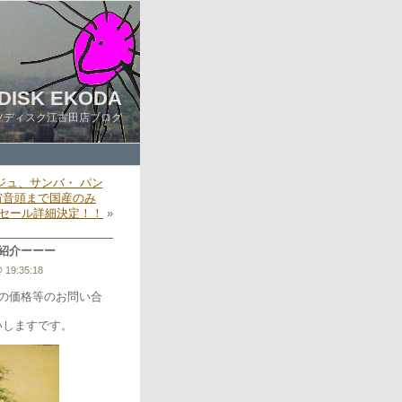
DISK EKODA
ツディスク江古田店ブログ
ュ、サンバ・ パン
宙音頭まで国産のみ
セール詳細決定！！
»
紹介ーーー
 19:35:18
の価格等のお問い合
いしますです。