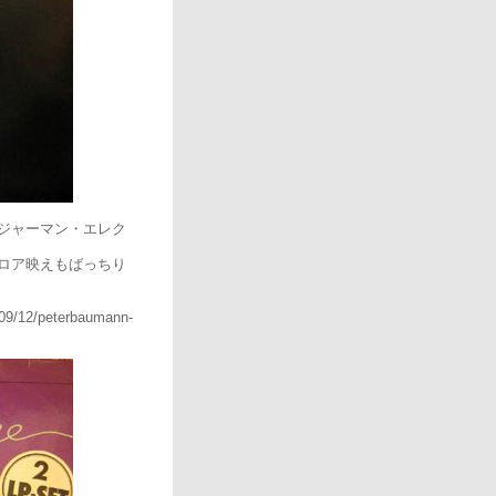
ジャーマン・エレク
ロア映えもばっちり
009/12/peterbaumann-