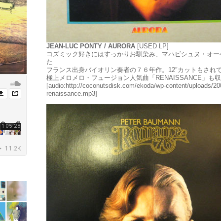
JEAN-LUC PONTY / AURORA
[USED LP]
コズミック好きにはすっかりお馴染み、マハビシュヌ・オー
た
フランス出身バイオリン奏者の７６年作。12″カットもされ
極上メロメロ・フュージョン人気曲「RENAISSANCE」も
[audio:http://coconutsdisk.com/ekoda/wp-content/uploads/20
renaissance.mp3]