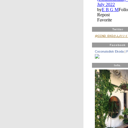
Twitter
@CCND_EKDさんのツ
Facebook
Coconutsdisk Ekoda
|
Info.