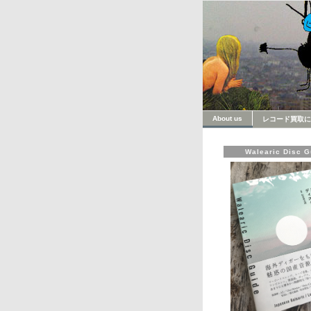
About us
レコード買取に
Walearic Disc G