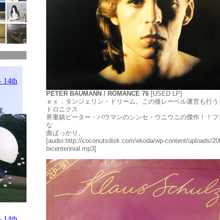
.
PETER BAUMANN / ROMANCE 76
[USED LP]
ｅｘ．タンジェリン・ドリーム。この後レーベル運営も行う
トロニクス
界重鎮ピーター・バウマンのシンセ・ウニウニの傑作！！フ
な
曲ばっかり。
[audio:http://coconutsdisk.com/ekoda/wp-content/uploads/2
bicentennial.mp3]