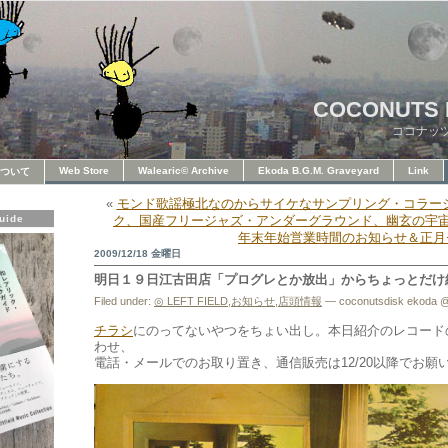
COCONUTS 
ココナッ
Web Store
Walearic© Archive
Ekoda B.G.M. Graveyard
Link
ついて
«
モンド歌謡極北なのからサイケなサンプリング・コラージ
uide
ク、国産フリージャズ・アンダーグラウンド、幽玄の宇
年末年始営業時間のお知らせ＆正月
2009/12/18 金曜日
明日１９日江古田店「プログレとか放出」からちょっとだけ
Filed under:
◎ LEFT FIELD
,
お知らせ
,
店頭情報
— coconutsdisk ekoda @
チラシ
にのってないやつをちょい出し。本日紹介のレコード
わせ、
電話・メールでのお取り置き、通信販売は12/20以降でお願