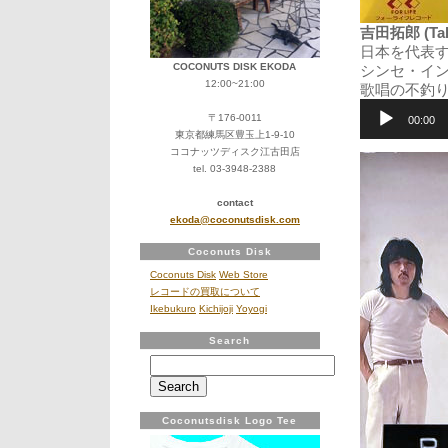
吉田拓郎 (Taku
日本を代表す
COCONUTS DISK EKODA
シンセ・イ
12:00~21:00
歌唱の不釣
音
〒176-0011
声
00:00
東京都練馬区豊玉上1-9-10
プ
レ
ココナッツディスク江古田店
ー
tel. 03-3948-2388
ヤ
ー
contact
ekoda@coconutsdisk.com
Coconuts Disk
Coconuts Disk
Web Store
レコードの買取について
Ikebukuro
Kichijoji
Yoyogi
Search
Search
for:
Coconutsdisk Logo Tee