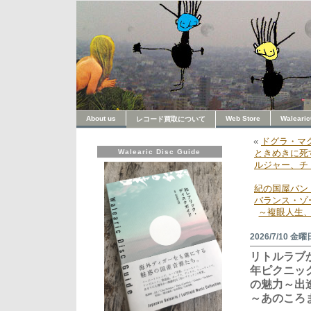
About us
Web Store
Walearic
レコード買取について
«
ドグラ・マ
Walearic Disc Guide
ときめきに死
ルジャー、チ
紀の国屋バン
バランス・ゾ
～複眼人生
2026/7/10 金曜
リトルラブ
年ピクニッ
の魅力～出
～あのころ