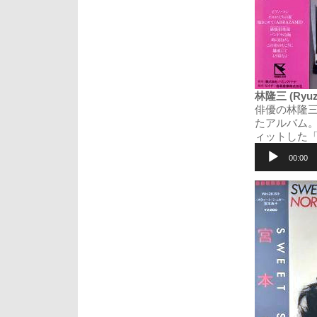
林隆三 (Ryuz
俳優の林隆
たアルバム
ィットした「
音
声
00:00
プ
レ
ー
ヤ
ー