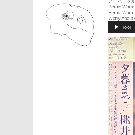
スーパーグル
Bernie Wo
Bernie 
Worry Abo
音
声
00:00
プ
レ
ー
ヤ
ー