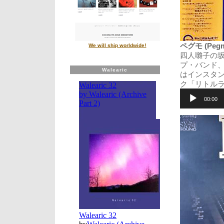
ペグモ (Pegmo)
We will ship worldwide!
四人囃子の
プ・バンド、
Walearic
はインスタ
ク「リトル
音
声
00:00
プ
レ
ー
ヤ
ー