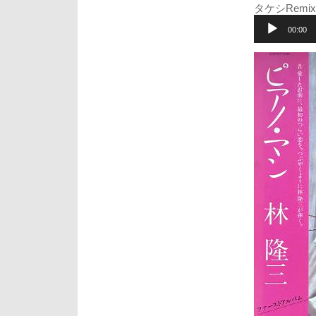
タケシRemi
音
声
00:00
プ
レ
ー
ヤ
ー