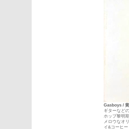
Gasboys / 
ギターなど
ホップ黎明期
メロウなオ
イ&コーヒ