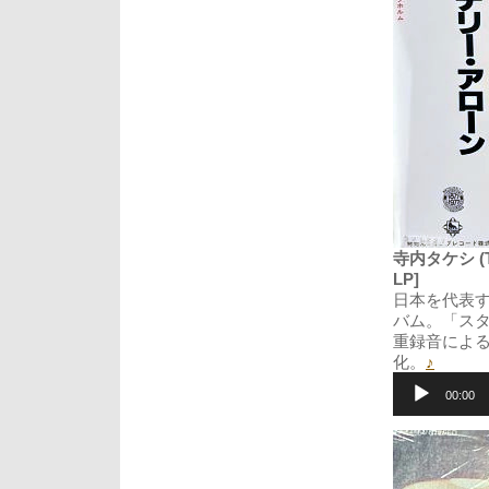
寺内タケシ (Take
LP]
日本を代表す
バム。「ス
重録音によ
化。
♪
音
声
00:00
プ
レ
ー
ヤ
ー