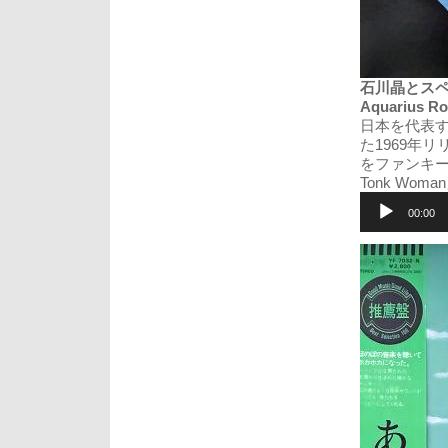
石川晶とスペース・
Aquarius Ro
日本を代表
た1969年リリ
をファンキー
Tonk W
音
声
00:00
プ
レ
ー
ヤ
ー