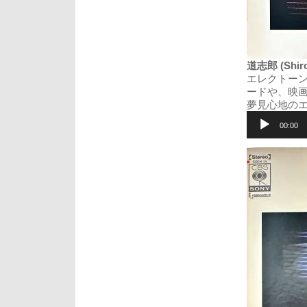
道志郎 (Shi
エレクトー
ードや、映
夢見心地の
音
声
00:00
プ
レ
ー
ヤ
ー