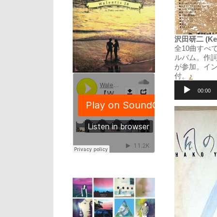
沢田研二 (Ke
全10曲すべ
ルバム。作
が参加。イ
付。
♪
音
声
00:00
プ
レ
ー
ヤ
ー