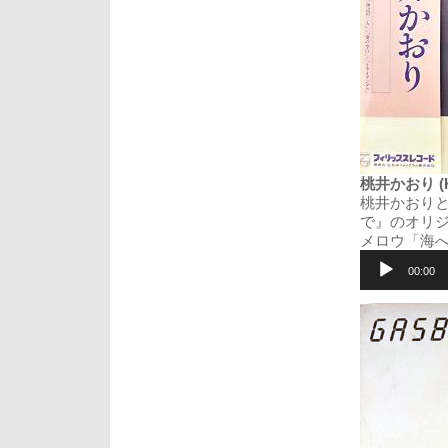
桃井かおり (Ka
桃井かおりと
で』のオリ
メロウ「海
音
声
00:00
プ
レ
ー
ヤ
ー