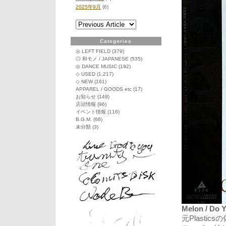
2025年9月
(6)
Categories
◎ LEFT FIELD
(379)
◎ 和モノ / JAPANESE
(535)
◎ DANCE MUSIC
(192)
◇ USED
(1,217)
◇ NEW
(161)
APPAREL / GOODS etc
(17)
お知らせ
(149)
店頭情報
(96)
イベント情報
(116)
B.G.M.
(66)
未分類
(3)
Melon / Do 
元Plasti