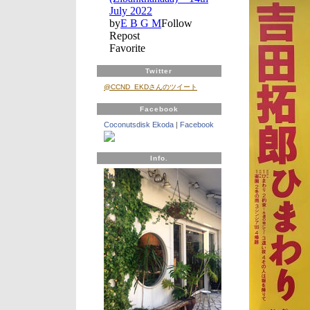
ヤ
ー
Twitter
@CCND_EKDさんのツイート
Facebook
Coconutsdisk Ekoda
|
Facebook
Info.