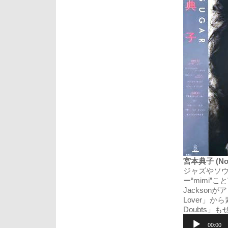
宮本典子 (Norik
ジャズやソ
ー“mimi”
Jackson
Lover」か
Doubts
音
声
00:00