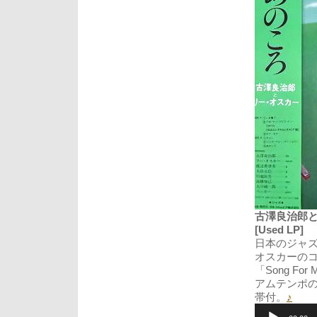
古澤良治郎とリー
[Used LP]
日本のジャズ
オスカーの
「Song F
アムテンポのファ
帯付。
♪
音