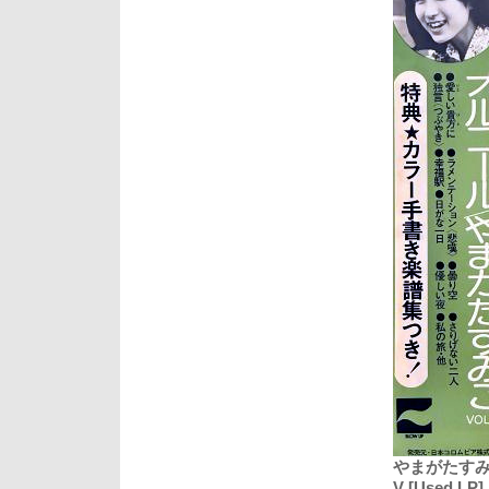
やまがたすみこ (
V [Used LP]