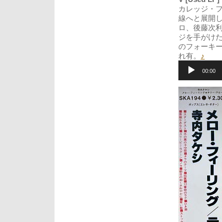
カレッジ・
線へと展開し
ロ、後藤次利
ジを手がけ
のフォーキ
れ有。
♪
音
声
00:00
プ
レ
ー
ヤ
ー