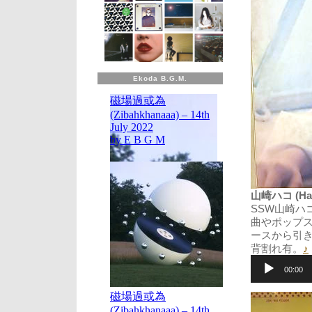
Ekoda B.G.M.
山崎ハコ (Hako
SSW山崎ハ
曲やポップ
ースから引
背割れ有。
♪
音
声
00:00
プ
レ
ー