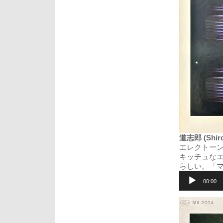
道志郎 (Shir
エレクトー
キッチュな
らしい。「マ
音
声
00:00
プ
レ
ー
ヤ
ー