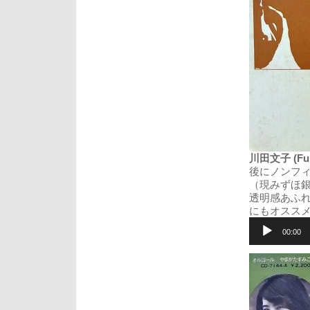
川田文子 (Fumi
後にノンフ
（現みずほ
透明感あふ
にもオスス
音
声
00:00
プ
レ
ー
ヤ
ー