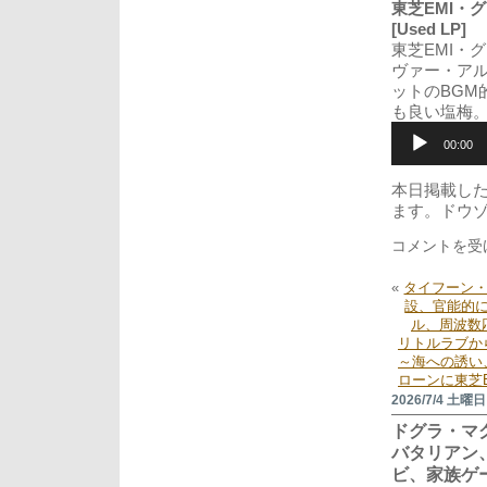
東芝EMI・
[Used LP]
東芝EMI・
ヴァー・ア
ットのBG
も良い塩梅
音
声
00:00
プ
レ
本日掲載し
ー
ます。ドウ
ヤ
ー
リ
コメントを受
ト
ル
«
タイフーン
ラ
設、官能的
ブ
ル、周波数
か
リトルラブか
ら
～海への誘い
チ
ローンに東芝
ャ
2026/7/4 土曜日
コ
ー
ドグラ・マ
ル
バタリアン
グ
ビ、家族ゲ
レ