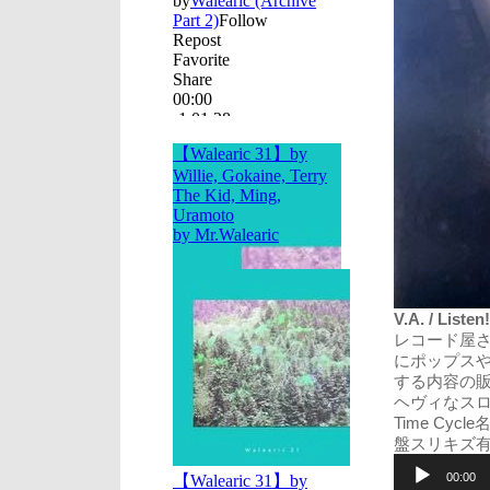
V.A. / Listen
レコード屋
にポップスや
する内容の
ヘヴィなスロウ
Time Cyc
盤スリキズ
音
声
00:00