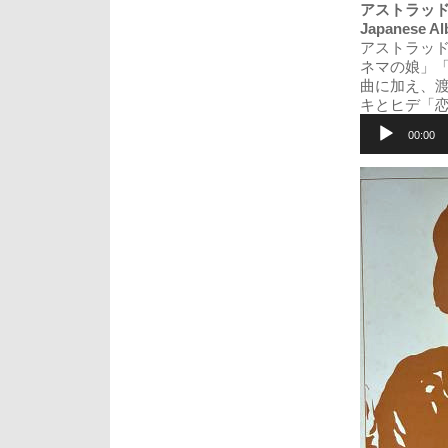
アストラッド・ジル
Japanese Al
アストラッ
ネマの娘」
曲に加え、
キとヒデ「
音
声
00:00
プ
レ
ー
ヤ
ー