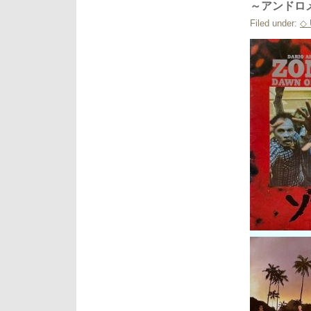
～アンドロ
イ
の
Filed under:
◇
肖
像、
風
の
色
に
ひ
ま
わ
り、
百
万
年
ピ
ク
ニ
ッ
ク
～
海
へ
の
誘
い、