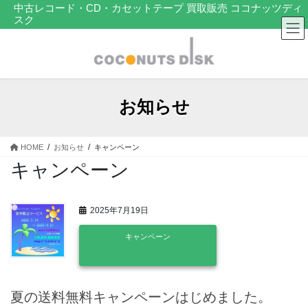
コ
ナ
中古レコード・CD・カセットテープ 買取販売 ココナッツディ
スク
ン
ビ
テ
ゲ
ン
ー
ツ
シ
へ
ョ
ス
ン
お知らせ
キ
に
ッ
移
プ
動
HOME
お知らせ
キャンペーン
キャンペーン
2025年7月19日
キャンペーン
夏の送料無料キャンペーンはじめました。