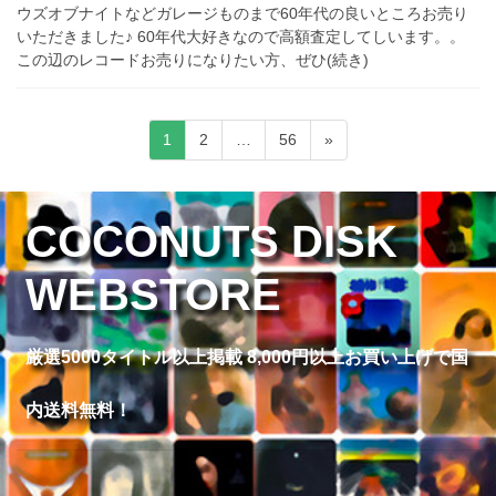
ウズオブナイトなどガレージものまで60年代の良いところお売り
いただきました♪ 60年代大好きなので高額査定してしいます。。
この辺のレコードお売りになりたい方、ぜひ(続き)
投
固
固
固
1
2
…
56
»
稿
定
定
定
ペ
ペ
ペ
ナ
ー
ー
ー
COCONUTS DISK
ビ
ジ
ジ
ジ
ゲ
WEBSTORE
ー
シ
ョ
厳選5000タイトル以上掲載 8,000円以上お買い上げで国
ン
内送料無料！