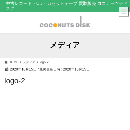
コ
ナ
中古レコード・CD・カセットテープ 買取販売 ココナッツディ
スク
ン
ビ
テ
ゲ
ン
ー
ツ
シ
へ
ョ
ス
ン
メディア
キ
に
ッ
移
プ
動
HOME
メディア
logo-2
2020年10月15日
/ 最終更新日時 :
2020年10月15日
logo-2