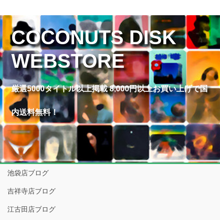
COCONUTS DISK
WEBSTORE
厳選5000タイトル以上掲載 8,000円以上お買い上げで国
内送料無料！
池袋店ブログ
吉祥寺店ブログ
江古田店ブログ