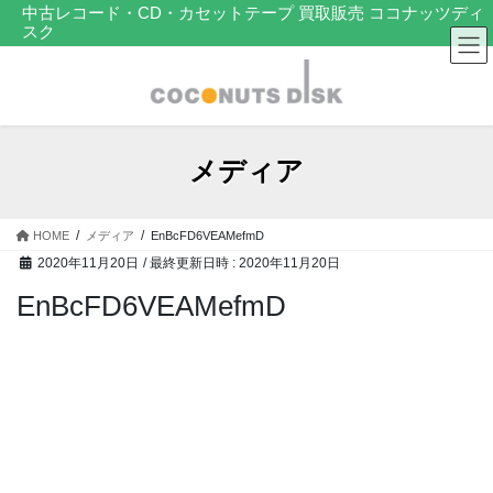
コ
ナ
中古レコード・CD・カセットテープ 買取販売 ココナッツディ
スク
ン
ビ
テ
ゲ
ン
ー
ツ
シ
へ
ョ
ス
ン
メディア
キ
に
ッ
移
プ
動
HOME
メディア
EnBcFD6VEAMefmD
2020年11月20日
/ 最終更新日時 :
2020年11月20日
EnBcFD6VEAMefmD