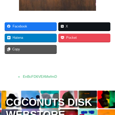
Facebook
X
Hatena
Pocket
Copy
EnBcFD6VEAMefmD
COCONUTS DISK
WEBSTORE