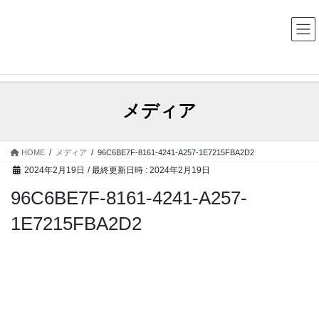
コ
ナ
中古レコード・CD・カセットテープ 買取販売 ココナッツディ
スク
ン
ビ
テ
ゲ
ン
ー
ツ
シ
へ
ョ
ス
ン
メディア
キ
に
ッ
移
プ
動
HOME
メディア
96C6BE7F-8161-4241-A257-1E7215FBA2D2
2024年2月19日
/ 最終更新日時 :
2024年2月19日
96C6BE7F-8161-4241-A257-
1E7215FBA2D2