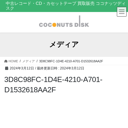
コ
ナ
中古レコード・CD・カセットテープ 買取販売 ココナッツディ
スク
ン
ビ
テ
ゲ
ン
ー
ツ
シ
へ
ョ
ス
ン
メディア
キ
に
ッ
移
プ
動
HOME
メディア
3D8C98FC-1D4E-4210-A701-D1532618AA2F
2024年3月12日
/ 最終更新日時 :
2024年3月12日
3D8C98FC-1D4E-4210-A701-
D1532618AA2F