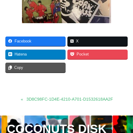
Facebook
X
Hatena
Pocket
Copy
3D8C98FC-1D4E-4210-A701-D1532618AA2F
COCONUTS DISK