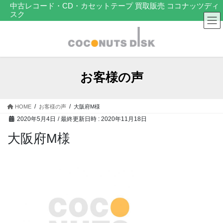
コ
ナ
中古レコード・CD・カセットテープ 買取販売 ココナッツディ
スク
ン
ビ
テ
ゲ
ン
ー
ツ
シ
へ
ョ
ス
ン
お客様の声
キ
に
ッ
移
プ
動
HOME
お客様の声
大阪府M様
2020年5月4日
/ 最終更新日時 :
2020年11月18日
大阪府M様