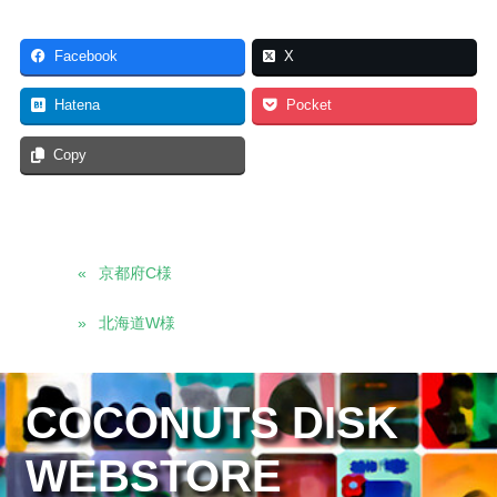
Facebook
X
Hatena
Pocket
Copy
京都府C様
北海道W様
COCONUTS DISK
WEBSTORE