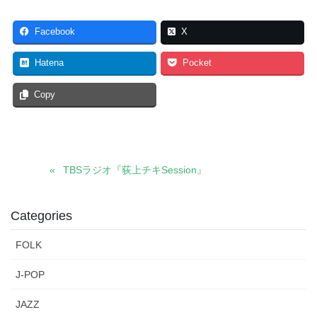
Facebook
X
Hatena
Pocket
Copy
TBSラジオ『荻上チキSession』
Categories
FOLK
J-POP
JAZZ