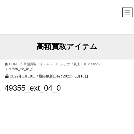
コ
ナ
中古レコード・CD・カセットテープ 買取販売 ココナッツディ
スク
ン
ビ
テ
ゲ
ン
ー
ツ
シ
へ
ョ
ス
ン
高額買取アイテム
キ
に
ッ
移
プ
動
HOME
高額買取アイテム
TBSラジオ『荻上チキSession』
49355_ext_04_0
2022年1月10日
/ 最終更新日時 :
2022年1月10日
49355_ext_04_0