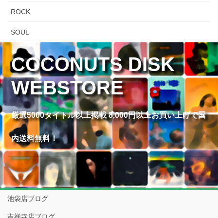
ROCK
SOUL
COCONUTS DISK
WEBSTORE
厳選5000タイトル以上掲載 8,000円以上お買い上げで国
内送料無料！
池袋店ブログ
吉祥寺店ブログ