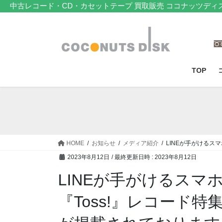
コ
ナ
中古レコード・CD・カセットテープ 買取販売 ココナッツディ
ン
ビ
テ
ゲ
ン
ー
ツ
シ
へ
ョ
TOP
ス
ン
キ
に
ッ
移
プ
動
HOME
お知らせ
メディア紹介
LINEが手がけるス
2023年8月12日
/ 最終更新日時 :
2023年8月12日
LINEが手がけるスマ
『Toss!』レコード