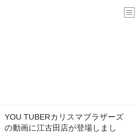
コ
ナ
中古レコード・CD・カセットテープ 買取販売 ココナッツディ
スク
ン
ビ
テ
ゲ
ン
ー
ツ
シ
へ
ョ
ス
ン
お知らせ
キ
に
ッ
移
プ
動
HOME
お知らせ
メディア紹介
YOU TUBERカリスマブラザーズの動画に江古田店が登場しました。
2018年9月6日
/ 最終更新日時 :
2020年11月18日
メディア紹介
YOU TUBERカリスマブラザーズ
の動画に江古田店が登場しまし