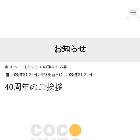
コ
ナ
中古レコード・CD・カセットテープ 買取販売 ココナッツディ
スク
ン
ビ
テ
ゲ
ン
ー
ツ
シ
へ
ョ
ス
ン
お知らせ
キ
に
ッ
移
プ
動
HOME
お知らせ
40周年のご挨拶
2025年3月21日
/ 最終更新日時 :
2025年3月21日
40周年のご挨拶