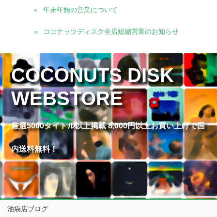
年末年始の営業について
ココナッツディスク全店短縮営業のお知らせ
COCONUTS DISK
WEBSTORE
厳選5000タイトル以上掲載 8,000円以上お買い上げで国
内送料無料！
池袋店ブログ