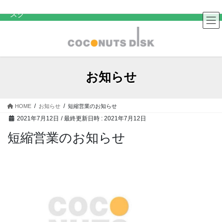
コ
ナ
中古レコード・CD・カセットテープ 買取販売 ココナッツディ
スク
ン
ビ
テ
ゲ
ン
ー
ツ
シ
へ
ョ
ス
ン
お知らせ
キ
に
ッ
移
プ
動
HOME
お知らせ
短縮営業のお知らせ
2021年7月12日
/ 最終更新日時 :
2021年7月12日
短縮営業のお知らせ