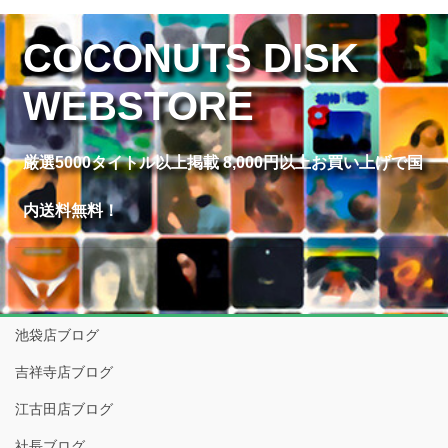
COCONUTS DISK
WEBSTORE
厳選5000タイトル以上掲載 8,000円以上お買い上げで国
内送料無料！
池袋店ブログ
吉祥寺店ブログ
江古田店ブログ
社長ブログ