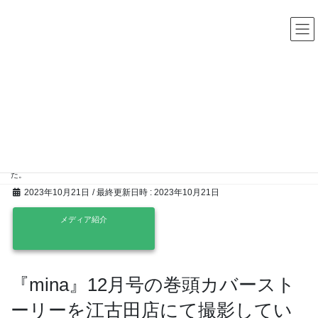
コ
ナ
中古レコード・CD・カセットテープ 買取販売 ココナッツディ
スク
ン
ビ
テ
ゲ
ン
ー
ツ
シ
へ
ョ
ス
ン
お知らせ
キ
に
ッ
移
プ
動
HOME
お知らせ
メディア紹介
『mina』12月号の巻頭カバーストーリーを江古田店にて撮影していただきまし
た。
2023年10月21日
/ 最終更新日時 :
2023年10月21日
メディア紹介
『mina』12月号の巻頭カバースト
ーリーを江古田店にて撮影してい