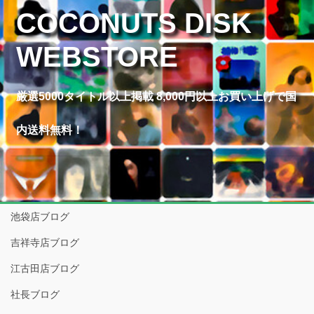
COCONUTS DISK
WEBSTORE
厳選5000タイトル以上掲載 8,000円以上お買い上げで国
内送料無料！
池袋店ブログ
吉祥寺店ブログ
江古田店ブログ
社長ブログ