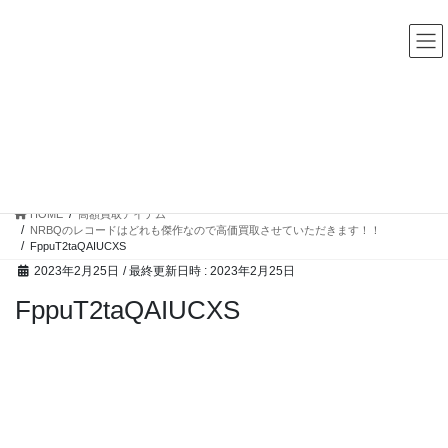
コ
ナ
中古レコード・CD・カセットテープ 買取販売 ココナッツディ
スク
ン
ビ
テ
ゲ
ン
ー
ツ
シ
へ
ョ
ス
ン
高額買取アイテム
キ
に
ッ
移
プ
動
HOME
高額買取アイテム
NRBQのレコードはどれも傑作なので高価買取させていただきます！！
FppuT2taQAIUCXS
2023年2月25日
/ 最終更新日時 :
2023年2月25日
FppuT2taQAIUCXS