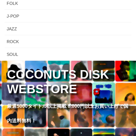
FOLK
J-POP
JAZZ
ROCK
SOUL
COCONUTS DISK
WEBSTORE
厳選5000タイトル以上掲載 8,000円以上お買い上げで国
内送料無料！