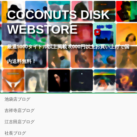
COCONUTS DISK
WEBSTORE
厳選5000タイトル以上掲載 8,000円以上お買い上げで国
内送料無料！
池袋店ブログ
吉祥寺店ブログ
江古田店ブログ
社長ブログ