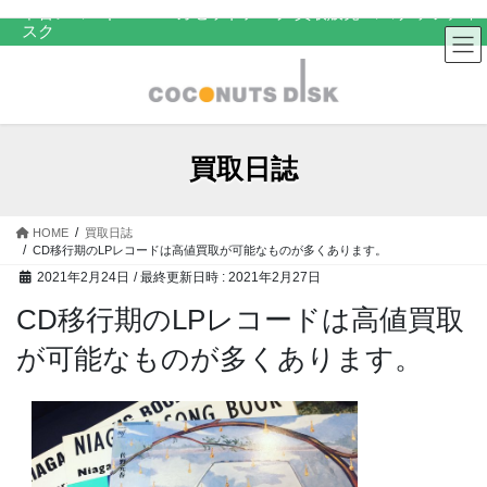
コ
ナ
中古レコード・CD・カセットテープ 買取販売 ココナッツディ
スク
ン
ビ
テ
ゲ
ン
ー
ツ
シ
へ
ョ
ス
ン
買取日誌
キ
に
ッ
移
プ
動
HOME
買取日誌
CD移行期のLPレコードは高値買取が可能なものが多くあります。
2021年2月24日
/ 最終更新日時 :
2021年2月27日
CD移行期のLPレコードは高値買取
が可能なものが多くあります。