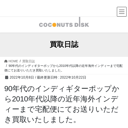
コ
ナ
中古レコード・CD・カセットテープ 買取販売 ココナッツディ
スク
ン
ビ
テ
ゲ
ン
ー
ツ
シ
へ
ョ
ス
ン
買取日誌
キ
に
ッ
移
プ
動
HOME
買取日誌
90年代のインディギターポップから2010年代以降の近年海外インディーまで宅配
便にてお送りいただき買取いたしました。
2022年10月8日
/ 最終更新日時 :
2022年10月22日
90年代のインディギターポップか
ら2010年代以降の近年海外インデ
ィーまで宅配便にてお送りいただ
き買取いたしました。