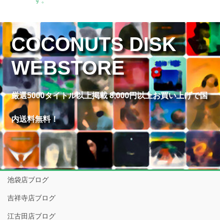
COCONUTS DISK
WEBSTORE
厳選5000タイトル以上掲載 8,000円以上お買い上げで国
内送料無料！
池袋店ブログ
吉祥寺店ブログ
江古田店ブログ