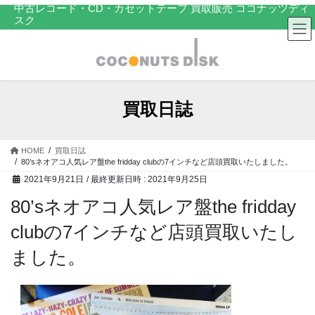
コ
ナ
中古レコード・CD・カセットテープ 買取販売 ココナッツディ
スク
ン
ビ
テ
ゲ
ン
ー
ツ
シ
へ
ョ
ス
ン
買取日誌
キ
に
ッ
移
プ
動
HOME
買取日誌
80’sネオアコ人気レア盤the fridday clubの7インチなど店頭買取いたしました。
2021年9月21日
/ 最終更新日時 :
2021年9月25日
80’sネオアコ人気レア盤the fridday
clubの7インチなど店頭買取いたし
ました。