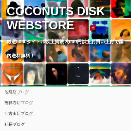
COCONUTS DISK
WEBSTORE
厳選5000タイトル以上掲載 8,000円以上お買い上げで国
内送料無料！
池袋店ブログ
吉祥寺店ブログ
江古田店ブログ
社長ブログ