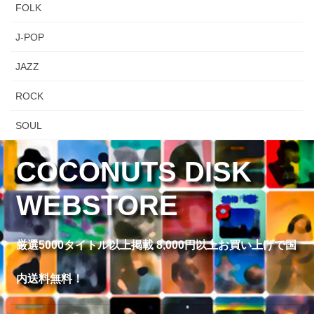
FOLK
J-POP
JAZZ
ROCK
SOUL
COCONUTS DISK
WEBSTORE
厳選5000タイトル以上掲載 8,000円以上お買い上げで国
内送料無料！