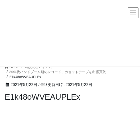
コ
ナ
中古レコード・CD・カセットテープ 買取販売 ココナッツディ
スク
ン
ビ
テ
ゲ
ン
ー
ツ
シ
へ
ョ
ス
ン
高額買取アイテム
キ
に
ッ
移
プ
動
HOME
高額買取アイテム
80年代バンドブーム期のレコード、カセットテープを出張買取
E1k48oWVEAUPLEx
2021年5月22日
/ 最終更新日時 :
2021年5月22日
E1k48oWVEAUPLEx