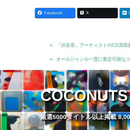
Facebook
X
「渋谷系」アーティストのCD買取
オールジャンル一度に査定可能な
COCONUTS
厳選5000タイトル以上掲載 8