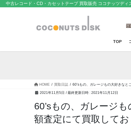
コ
ナ
中古レコード・CD・カセットテープ 買取販売 ココナッツディ
ン
ビ
テ
ゲ
ン
ー
ツ
シ
へ
ョ
TOP
ス
ン
キ
に
ッ
移
プ
動
HOME
買取日誌
60’sもの、ガレージもの大好きな
2021年11月5日
/ 最終更新日時 :
2021年11月12日
60’sもの、ガレージ
額査定にて買取してお